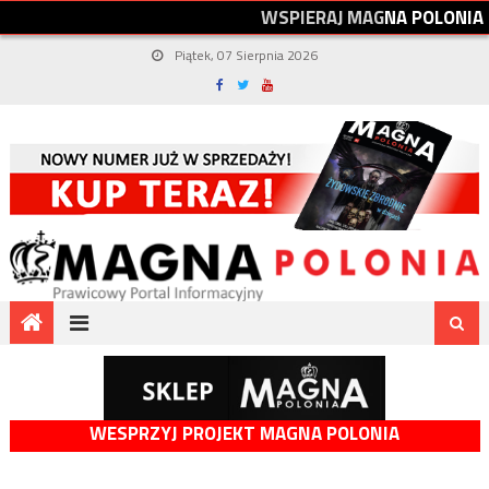
W
S
P
I
E
R
A
J
M
A
G
N
A
P
O
L
O
N
I
A
Piątek, 07 Sierpnia 2026
WESPRZYJ PROJEKT MAGNA POLONIA