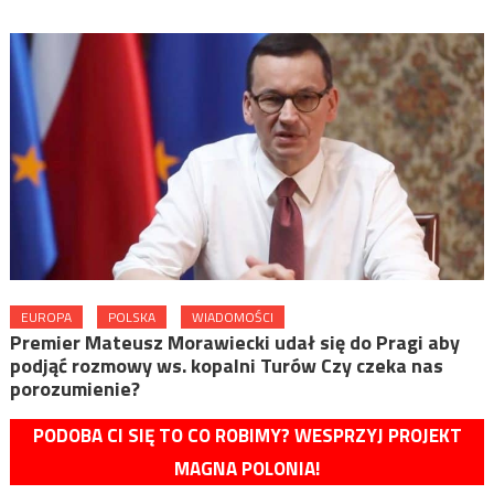
EUROPA
POLSKA
WIADOMOŚCI
Premier Mateusz Morawiecki udał się do Pragi aby
podjąć rozmowy ws. kopalni Turów Czy czeka nas
porozumienie?
PODOBA CI SIĘ TO CO ROBIMY? WESPRZYJ PROJEKT
MAGNA POLONIA!