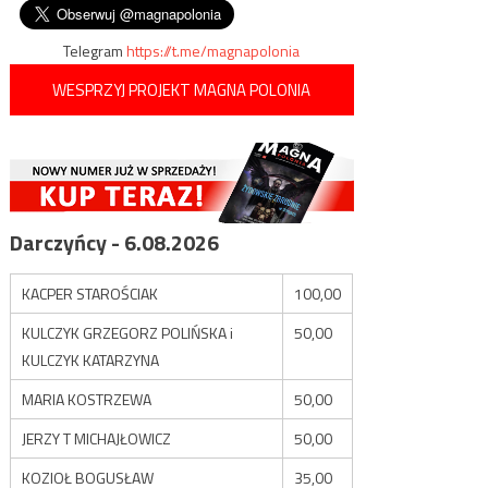
wpisu
Telegram
https://t.me/magnapolonia
WESPRZYJ PROJEKT MAGNA POLONIA
Darczyńcy - 6.08.2026
KACPER STAROŚCIAK
100,00
KULCZYK GRZEGORZ POLIŃSKA i
50,00
KULCZYK KATARZYNA
MARIA KOSTRZEWA
50,00
JERZY T MICHAJŁOWICZ
50,00
KOZIOŁ BOGUSŁAW
35,00