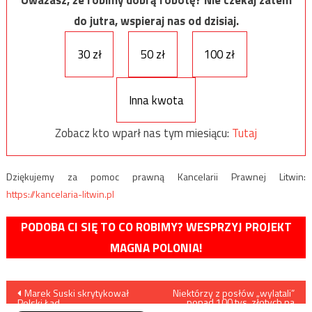
Uważasz, że robimy dobrą robotę? Nie czekaj zatem
do jutra, wspieraj nas od dzisiaj.
30 zł
50 zł
100 zł
Inna kwota
Zobacz kto wparł nas tym miesiącu:
Tutaj
Dziękujemy za pomoc prawną Kancelarii Prawnej Litwin:
https://kancelaria-litwin.pl
PODOBA CI SIĘ TO CO ROBIMY? WESPRZYJ PROJEKT
MAGNA POLONIA!
Nawigacja
Marek Suski skrytykował
Niektórzy z posłów „wylatali”
ponad 100 tys. złotych na
Polski Ład
koszt podatnika