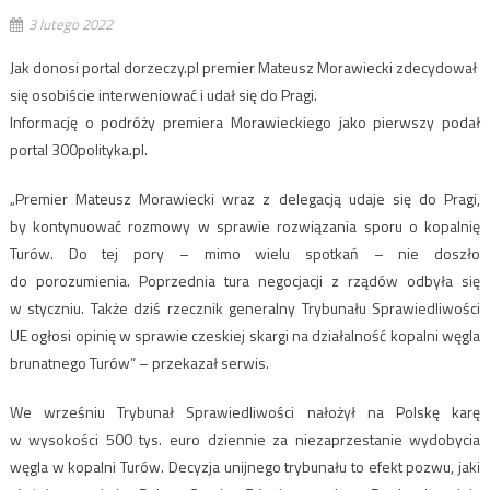
3 lutego 2022
Jak donosi portal dorzeczy.pl premier Mateusz Morawiecki zdecydował
się osobiście interweniować i udał się do Pragi.
Informację o podróży premiera Morawieckiego jako pierwszy podał
portal 300polityka.pl.
„Premier Mateusz Morawiecki wraz z delegacją udaje się do Pragi,
by kontynuować rozmowy w sprawie rozwiązania sporu o kopalnię
Turów. Do tej pory – mimo wielu spotkań – nie doszło
do porozumienia. Poprzednia tura negocjacji z rządów odbyła się
w styczniu. Także dziś rzecznik generalny Trybunału Sprawiedliwości
UE ogłosi opinię w sprawie czeskiej skargi na działalność kopalni węgla
brunatnego Turów” – przekazał serwis.
We wrześniu Trybunał Sprawiedliwości nałożył na Polskę karę
w wysokości 500 tys. euro dziennie za niezaprzestanie wydobycia
węgla w kopalni Turów. Decyzja unijnego trybunału to efekt pozwu, jaki