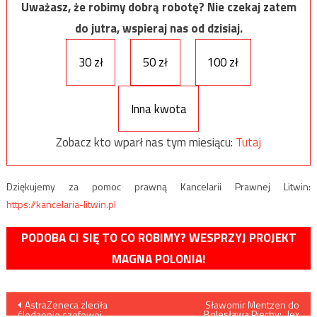
Uważasz, że robimy dobrą robotę? Nie czekaj zatem
do jutra, wspieraj nas od dzisiaj.
30 zł
50 zł
100 zł
Inna kwota
Zobacz kto wparł nas tym miesiącu:
Tutaj
Dziękujemy za pomoc prawną Kancelarii Prawnej Litwin:
https://kancelaria-litwin.pl
PODOBA CI SIĘ TO CO ROBIMY? WESPRZYJ PROJEKT
MAGNA POLONIA!
Nawigacja
AstraZeneca zleciła
Sławomir Mentzen do
Bolesława Piechy: „lex
śledzenie szefowej