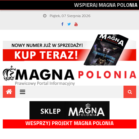
W
S
P
I
E
R
A
J
M
A
G
N
A
P
O
L
O
N
I
A
Piątek, 07 Sierpnia 2026
WESPRZYJ PROJEKT MAGNA POLONIA