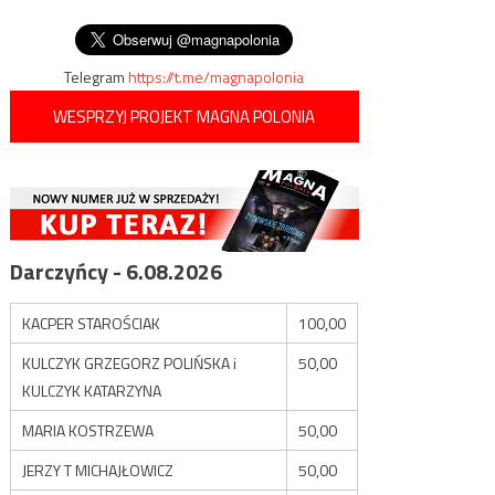
konfident”
wpisu
„Solidarności”
Telegram
https://t.me/magnapolonia
WESPRZYJ PROJEKT MAGNA POLONIA
Darczyńcy - 6.08.2026
KACPER STAROŚCIAK
100,00
KULCZYK GRZEGORZ POLIŃSKA i
50,00
KULCZYK KATARZYNA
MARIA KOSTRZEWA
50,00
JERZY T MICHAJŁOWICZ
50,00