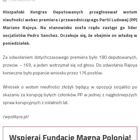
Hiszpański Kongres Deputowanych przegłosował wotum
nieufności wobec premiera i przewodniczącego Partii Ludowej (PP)
Mariano Rajoya. Na stanowisku szefa rządu zastąpi go lider
socjalistów Pedro Sanchez. Oczekuje się, że obejmie on władzę w
poniedziałek.
Za odwołaniem dotychczasowego premiera było 180 deputowanych,
przeciw – 169, a jeden wstrzymał się od głosu. Do odwołania Rajoya
konieczne było poparcie wniosku przez 176 posłów.
Wniosek o wotum nieufności złożyli będący w opozycji socjaliści po
skazaniu za korupcję byłych członków PP w jednej z najgłośniejszych
spraw korupcyjnych z ostatnich lat.
/wpolityce.pl/
Wspieraj Fundację Magna Polonia!