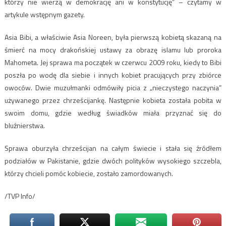
którzy nie wierzą w demokrację ani w konstytucję” – czytamy w
artykule wstępnym gazety.
Asia Bibi, a właściwie Asia Noreen, była pierwszą kobietą skazaną na
śmierć na mocy drakońskiej ustawy za obrazę islamu lub proroka
Mahometa. Jej sprawa ma początek w czerwcu 2009 roku, kiedy to Bibi
poszła po wodę dla siebie i innych kobiet pracujących przy zbiórce
owoców. Dwie muzułmanki odmówiły picia z „nieczystego naczynia”
używanego przez chrześcijankę. Następnie kobieta została pobita w
swoim domu, gdzie według świadków miała przyznać się do
bluźnierstwa.
Sprawa oburzyła chrześcijan na całym świecie i stała się źródłem
podziałów w Pakistanie, gdzie dwóch polityków wysokiego szczebla,
którzy chcieli pomóc kobiecie, zostało zamordowanych.
/TVP Info/