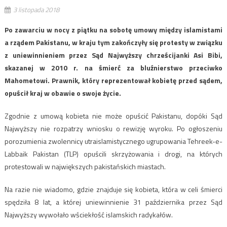
3 listopada 2018
Po zawarciu w nocy z piątku na sobotę umowy między islamistami
a rządem Pakistanu, w kraju tym zakończyły się protesty w związku
z uniewinnieniem przez Sąd Najwyższy chrześcijanki Asi Bibi,
skazanej w 2010 r. na śmierć za bluźnierstwo przeciwko
Mahometowi. Prawnik, który reprezentował kobietę przed sądem,
opuścił kraj w obawie o swoje życie.
Zgodnie z umową kobieta nie może opuścić Pakistanu, dopóki Sąd
Najwyższy nie rozpatrzy wniosku o rewizję wyroku. Po ogłoszeniu
porozumienia zwolennicy utraislamistycznego ugrupowania Tehreek-e-
Labbaik Pakistan (TLP) opuścili skrzyżowania i drogi, na których
protestowali w największych pakistańskich miastach.
Na razie nie wiadomo, gdzie znajduje się kobieta, która w celi śmierci
spędziła 8 lat, a której uniewinnienie 31 października przez Sąd
Najwyższy wywołało wściekłość islamskich radykałów.