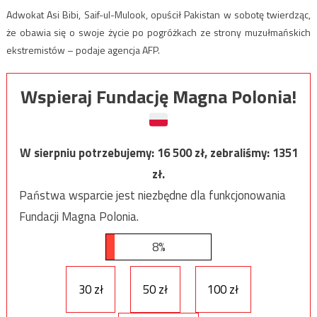
Adwokat Asi Bibi, Saif-ul-Mulook, opuścił Pakistan w sobotę twierdząc,
że obawia się o swoje życie po pogróżkach ze strony muzułmańskich
ekstremistów – podaje agencja AFP.
Wspieraj Fundację Magna Polonia!
W sierpniu potrzebujemy:
16 500
zł, zebraliśmy:
1351
zł.
Państwa wsparcie jest niezbędne dla funkcjonowania
Fundacji Magna Polonia.
8%
30 zł
50 zł
100 zł