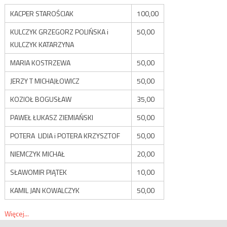
KACPER STAROŚCIAK
100,00
KULCZYK GRZEGORZ POLIŃSKA i
50,00
KULCZYK KATARZYNA
MARIA KOSTRZEWA
50,00
JERZY T MICHAJŁOWICZ
50,00
KOZIOŁ BOGUSŁAW
35,00
PAWEŁ ŁUKASZ ZIEMIAŃSKI
50,00
POTERA LIDIA i POTERA KRZYSZTOF
50,00
NIEMCZYK MICHAŁ
20,00
SŁAWOMIR PIĄTEK
10,00
KAMIL JAN KOWALCZYK
50,00
Więcej...