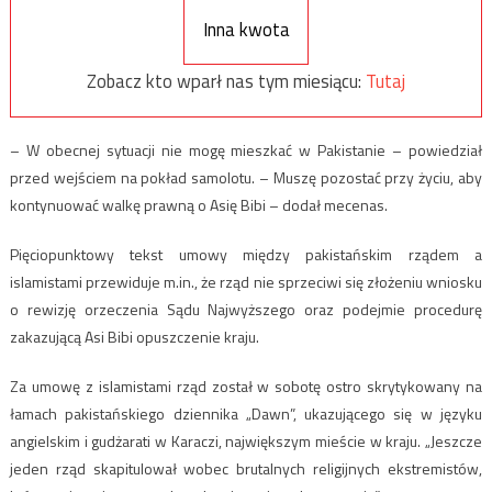
Inna kwota
Zobacz kto wparł nas tym miesiącu:
Tutaj
– W obecnej sytuacji nie mogę mieszkać w Pakistanie – powiedział
przed wejściem na pokład samolotu. – Muszę pozostać przy życiu, aby
kontynuować walkę prawną o Asię Bibi – dodał mecenas.
Pięciopunktowy tekst umowy między pakistańskim rządem a
islamistami przewiduje m.in., że rząd nie sprzeciwi się złożeniu wniosku
o rewizję orzeczenia Sądu Najwyższego oraz podejmie procedurę
zakazującą Asi Bibi opuszczenie kraju.
Za umowę z islamistami rząd został w sobotę ostro skrytykowany na
łamach pakistańskiego dziennika „Dawn”, ukazującego się w języku
angielskim i gudżarati w Karaczi, największym mieście w kraju. „Jeszcze
jeden rząd skapitulował wobec brutalnych religijnych ekstremistów,