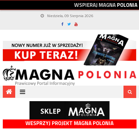
W
S
P
I
E
R
A
J
M
A
G
N
A
P
O
L
O
N
I
A
Niedziela, 09 Sierpnia 2026
WESPRZYJ PROJEKT MAGNA POLONIA