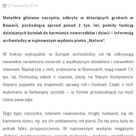
27 września 2019
Maleńkie gliniane naczynia, odkryte w dziecięcych grobach w
Bawarii, pochodzące sprzed ponad 2 tys. lat, pełniły funkcję
dzisiejszych butelek do karmienia noworodków i dzieci – informują
archeolodzy w najnowszym wydaniu pisma „Nature”.
W trakcie wykopalisk w Europie archeolodzy od lat odkrywają
niewielkie ceramiczne miseczki z wydłużonym dziubkiem i niewielkim
otworem. Najstarsze z nich, znalezione w Niemczech, mają nawet 7,5
tys. lat. Pochodzą zatem z czasów, kiedy na Starym Kontynencie
dopiero pojawiła się znajomość uprawy roli i hodowli. Część z nich
wykonano w fantazyjny sposób – w formie przywodzącej na myśl
różne zwierzęta.
Tego typu naczynka, zdaniem naukowców, mogły nadawać się do
karmienia dzieci, np. po ich odstawieniu od piersi. Do tej pory były to
jednak tylko przypuszczenia. W najnowszym wydaniu magazynu
„Nature” międzynarodowy zespół badaczek i badaczy opublikował