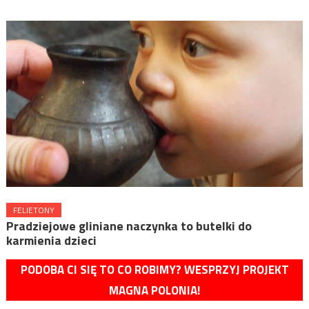
FELIETONY
Pradziejowe gliniane naczynka to butelki do
karmienia dzieci
PODOBA CI SIĘ TO CO ROBIMY? WESPRZYJ PROJEKT
MAGNA POLONIA!