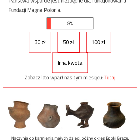
Państwa wsparcie jest niezbędne dla funkcjonowania
Fundacji Magna Polonia.
8%
30 zł
50 zł
100 zł
Inna kwota
Zobacz kto wparł nas tym miesiącu:
Tutaj
Naczynia do karmienia małych dzieci, późny okres Epoki Brązu.