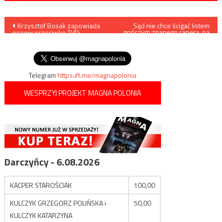
Nawigacja
Krzysztof Bosak zapowiada
Sąd nie chce ścigać listem
gończym znanego rapera, na
pozew przeciwko TVP:
razie
wpisu
„Wiadomości otwarcie
skłamały”
Telegram
https://t.me/magnapolonia
WESPRZYJ PROJEKT MAGNA POLONIA
Darczyńcy - 6.08.2026
KACPER STAROŚCIAK
100,00
KULCZYK GRZEGORZ POLIŃSKA i
50,00
KULCZYK KATARZYNA