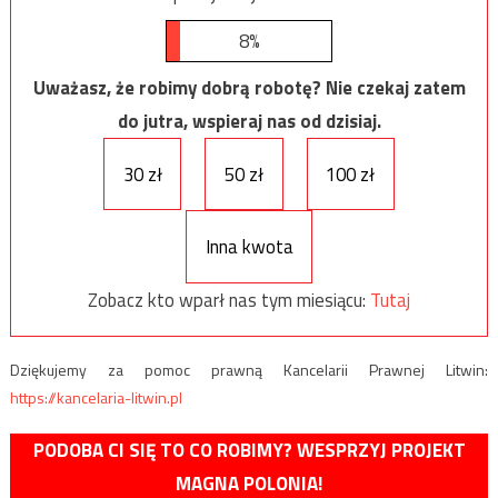
8%
Uważasz, że robimy dobrą robotę? Nie czekaj zatem
do jutra, wspieraj nas od dzisiaj.
30 zł
50 zł
100 zł
Inna kwota
Zobacz kto wparł nas tym miesiącu:
Tutaj
Dziękujemy za pomoc prawną Kancelarii Prawnej Litwin:
https://kancelaria-litwin.pl
PODOBA CI SIĘ TO CO ROBIMY? WESPRZYJ PROJEKT
MAGNA POLONIA!