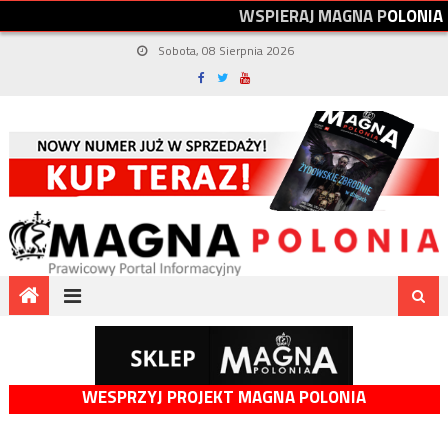
W
S
P
I
E
R
A
J
M
A
G
N
A
P
O
L
O
N
I
A
Sobota, 08 Sierpnia 2026
WESPRZYJ PROJEKT MAGNA POLONIA