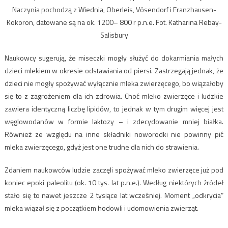
Naczynia pochodzą z Wiednia, Oberleis, Vösendorf i Franzhausen-
Kokoron, datowane są na ok. 1200– 800 r p.n.e. Fot. Katharina Rebay-
Salisbury
Naukowcy sugerują, że miseczki mogły służyć do dokarmiania małych
dzieci mlekiem w okresie odstawiania od piersi. Zastrzegają jednak, że
dzieci nie mogły spożywać wyłącznie mleka zwierzęcego, bo wiązałoby
się to z zagrożeniem dla ich zdrowia. Choć mleko zwierzęce i ludzkie
zawiera identyczną liczbę lipidów, to jednak w tym drugim więcej jest
węglowodanów w formie laktozy – i zdecydowanie mniej białka.
Również ze względu na inne składniki noworodki nie powinny pić
mleka zwierzęcego, gdyż jest one trudne dla nich do strawienia.
Zdaniem naukowców ludzie zaczęli spożywać mleko zwierzęce już pod
koniec epoki paleolitu (ok. 10 tys. lat p.n.e.). Według niektórych źródeł
stało się to nawet jeszcze 2 tysiące lat wcześniej. Moment „odkrycia”
mleka wiązał się z początkiem hodowli i udomowienia zwierząt.