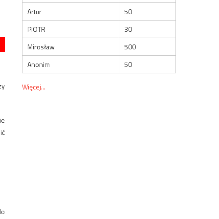
Artur
50
PIOTR
30
Mirosław
500
Anonim
50
zy
Więcej...
ie
ić
do