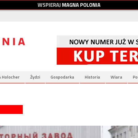
W
S
P
I
E
R
A
J
M
A
G
N
A
P
O
L
O
N
I
A
& Holocher
Żydzi
Gospodarka
Historia
Wiara
Po