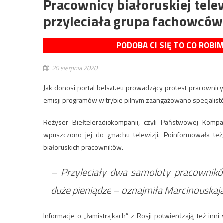
Pracownicy białoruskiej tele
przyleciała grupa fachowców z
PODOBA CI SIĘ TO CO ROBI
20 sierpnia 2020
Jak donosi portal belsat.eu prowadzący protest pracownic
emisji programów w trybie pilnym zaangażowano specjalistó
Reżyser Biełteleradiokompanii, czyli Państwowej Kompa
wpuszczono jej do gmachu telewizji. Poinformowała też
białoruskich pracowników.
– Przyleciały dwa samoloty pracowników
duże pieniądze – oznajmiła Marcinouskaja
Informacje o „łamistrajkach” z Rosji potwierdzają też inn