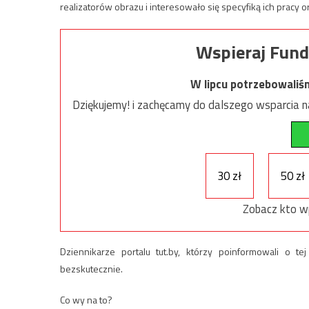
realizatorów obrazu i interesowało się specyfiką ich pracy o
Wspieraj Fund
W lipcu potrzebowaliś
Dziękujemy! i zachęcamy do dalszego wsparcia na
30 zł
50 zł
Zobacz kto w
Dziennikarze portalu tut.by, którzy poinformowali o tej
bezskutecznie.
Co wy na to?