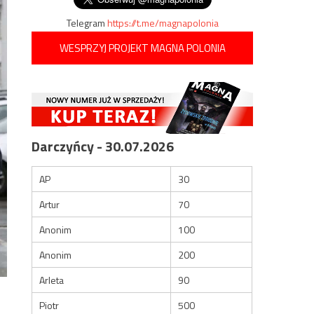
Telegram
https://t.me/magnapolonia
WESPRZYJ PROJEKT MAGNA POLONIA
Darczyńcy - 30.07.2026
AP
30
Artur
70
Anonim
100
Anonim
200
Arleta
90
Piotr
500