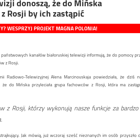
wizji donoszą, że do Mińska
 Rosji by ich zastąpić
MY? WESPRZYJ PROJEKT MAGNA POLONIA!
y państwowych kanałów białoruskiej telewizji informują, że do pomocy pr
w z Rosji.
nii Radiowo-Telewizyjnej Alena Marcinouskaja powiedziała, że dziś n
, że do Mińska przyleciała grupa fachowców z Rosji, która ma zastąp
 z Rosji, którzy wykonują nasze funkcje za bardzo
.
i strajkujący. Jak mówią, już wczoraj sześć nieznanych im osób przyszło 