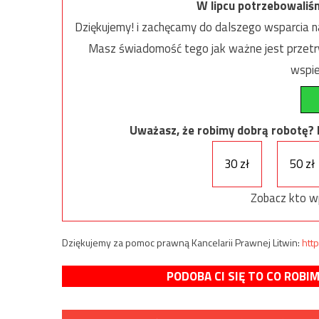
W lipcu potrzebowaliś
Dziękujemy! i zachęcamy do dalszego wsparcia na
Masz świadomość tego jak ważne jest przetrw
wspie
Uważasz, że robimy dobrą robotę? Ni
30 zł
50 zł
Zobacz kto w
Dziękujemy za pomoc prawną Kancelarii Prawnej Litwin:
http
PODOBA CI SIĘ TO CO ROBI