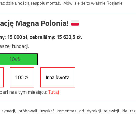
raz działalnością zespołu montażu. Mówi się, że to właśnie Rosjanie.
ację Magna Polonia!
my:
15 000
zł, zebraliśmy:
15 633,5
zł.
szej fundacji.
104%
100 zł
Inna kwota
parł nas tym miesiącu:
Tutaj
 sytuacji, próbowali uzyskać komentarz od dyrekcji telewizji. Na raz