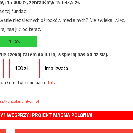
my:
15 000
zł, zebraliśmy:
15 633,5
zł.
szej fundacji.
anie niezależnych ośrodków medialnych? Nie zwlekaj więc,
raj nas już od teraz.
104%
e czekaj zatem do jutra, wspieraj nas od dzisiaj.
100 zł
Inna kwota
parł nas tym miesiącu:
Tutaj
s://kancelaria-litwin.pl
MY? WESPRZYJ PROJEKT MAGNA POLONIA!