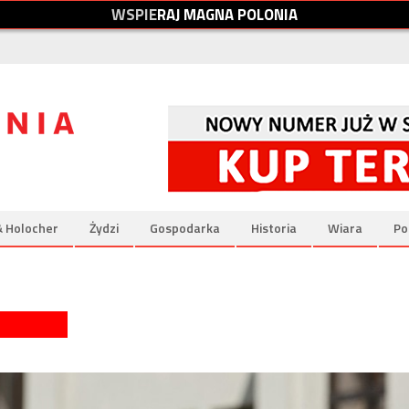
W
S
P
I
E
R
A
J
M
A
G
N
A
P
O
L
O
N
I
A
& Holocher
Żydzi
Gospodarka
Historia
Wiara
Po