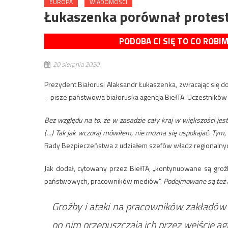
EUROPA
WIADOMOŚCI
Łukaszenka porównał protest
PODOBA CI SIĘ TO CO ROBI
20 sierpnia 2020
Prezydent Białorusi Alaksandr Łukaszenka, zwracając się d
– pisze państwowa białoruska agencja BiełTA. Uczestnikó
Bez względu na to, że w zasadzie cały kraj w większości jest 
(…) Tak jak wczoraj mówiłem, nie można się uspokajać. Tym, k
Rady Bezpieczeństwa z udziałem szefów władz regionalny
Jak dodał, cytowany przez BiełTA, „kontynuowane są groź
państwowych, pracowników mediów”.
Podejmowane są też a
Groźby i ataki na pracowników zakładów i
po nim przepuszczają ich przez wejście a