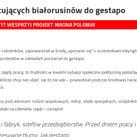
ujących białorusinów do gestapo
MY? WESPRZYJ PROJEKT MAGNA POLONIA!
o robotników, zapowiedział w środę „uporanie się” z uczestnikami mityng
w protestów w zakładach porównał do gestapo.
zajęty pracą, to trudności w kwestii sytuacji społeczno-politycznej pozostaj
tórzy chcą nas uśpić, się to nie uda
– powiedział podczas środowej nara
ch.
by pod adresem rodzin wojskowych, milicji, służb specjalnych, urzędnik
taki na członków rządu
– oznajmił.
 fabryk, szefów przedsiębiorstw. Przed dniem pracy i
gresywne tłumy. Jak gestapo