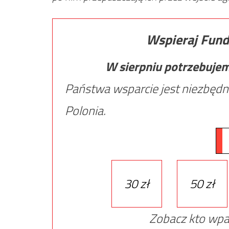
Wspieraj Fund
W sierpniu potrzebuje
Państwa wsparcie jest niezbędn
Polonia.
30 zł
50 zł
Zobacz kto wpa