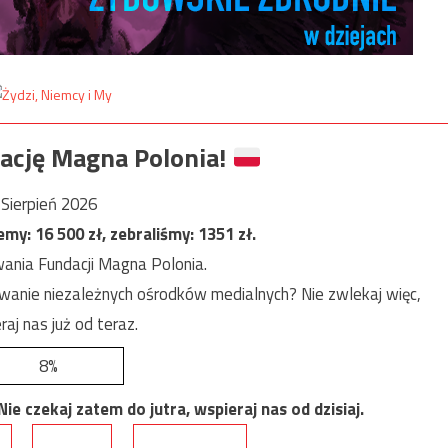
ację Magna Polonia!
Sierpień 2026
jemy:
16 500
zł, zebraliśmy:
1351
zł.
ania Fundacji Magna Polonia.
anie niezależnych ośrodków medialnych? Nie zwlekaj więc,
raj nas już od teraz.
8%
e czekaj zatem do jutra, wspieraj nas od dzisiaj.