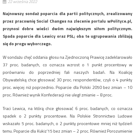
22 września 2022
Najnowszy sondaż poparcia dla partii politycznych, zrealizowany
przez pracownię Social Changes na zlecenie portalu wPolityce.pl,
przynosi dobre wieści dwóm największym siłom politycznym.
Spada poparcie dla Lewicy oraz PSL; oba te ugrupowania zbliżają
się do progu wyborczego.
W sondażu chęć oddania głosu na Zjednoczoną Prawicę zadeklarowało
37 proc. badanych, co oznacza wzrost o 1 punkt procentowy w
porównaniu do poprzedniej fali naszych badań. Na Koalicję
Obywatelską chce głosować 30 proc. respondentów, czyli o 4 punkty
proc. więcej niż poprzednio. Poparcie dla Polski 2050 bez zmian – 10
proc. Również wynik Konfederacji nie uległ zmianie – 8 proc.
Traci Lewica, na którą chce głosować 6 proc. badanych, co oznacza
spadek o 2 punkty procentowe. Na Polskie Stronnictwo Ludowe
wskazało 5 proc. badanych, o 2 punkty procentowe mniej niż tydzień
temu. Poparcie dla Kukiz‘15 bez zmian – 2 proc. Również Porozumienie