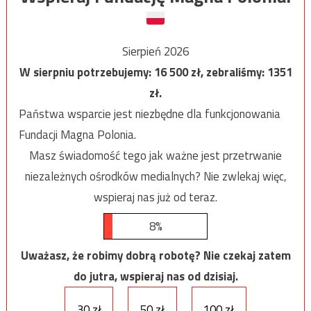
Sierpień 2026
W sierpniu potrzebujemy:
16 500
zł, zebraliśmy:
1351
zł.
Państwa wsparcie jest niezbędne dla funkcjonowania
Fundacji Magna Polonia.
Masz świadomość tego jak ważne jest przetrwanie
niezależnych ośrodków medialnych? Nie zwlekaj więc,
wspieraj nas już od teraz.
8%
Uważasz, że robimy dobrą robotę? Nie czekaj zatem
do jutra, wspieraj nas od dzisiaj.
30 zł
50 zł
100 zł