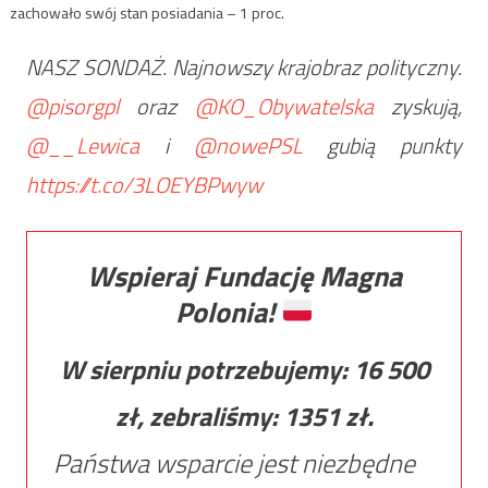
zachowało swój stan posiadania – 1 proc.
NASZ SONDAŻ. Najnowszy krajobraz polityczny.
@pisorgpl
oraz
@KO_Obywatelska
zyskują,
@__Lewica
i
@nowePSL
gubią punkty
https://t.co/3LOEYBPwyw
Wspieraj Fundację Magna
Polonia!
W sierpniu potrzebujemy:
16 500
zł, zebraliśmy:
1351
zł.
Państwa wsparcie jest niezbędne