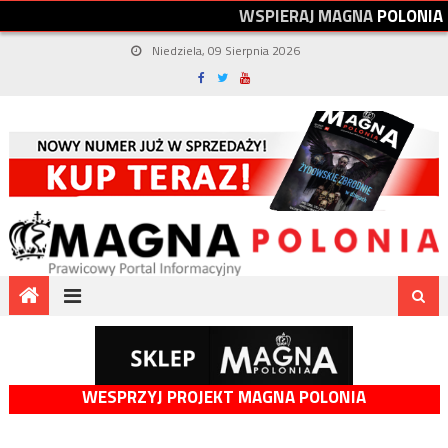
W
S
P
I
E
R
A
J
M
A
G
N
A
P
O
L
O
N
I
A
Niedziela, 09 Sierpnia 2026
WESPRZYJ PROJEKT MAGNA POLONIA