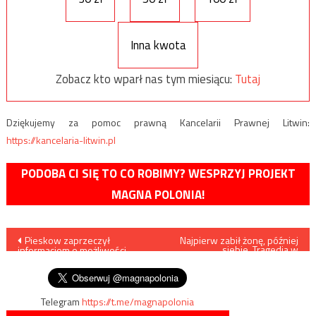
Inna kwota
Zobacz kto wparł nas tym miesiącu:
Tutaj
Dziękujemy za pomoc prawną Kancelarii Prawnej Litwin:
https://kancelaria-litwin.pl
PODOBA CI SIĘ TO CO ROBIMY? WESPRZYJ PROJEKT
MAGNA POLONIA!
Nawigacja
Pieskow zaprzeczył
Najpierw zabił żonę, później
siebie. Tragedia w
informacjom o możliwości
Staszowie
wpisu
zmobilizowania 1 mln Rosjan
Telegram
https://t.me/magnapolonia