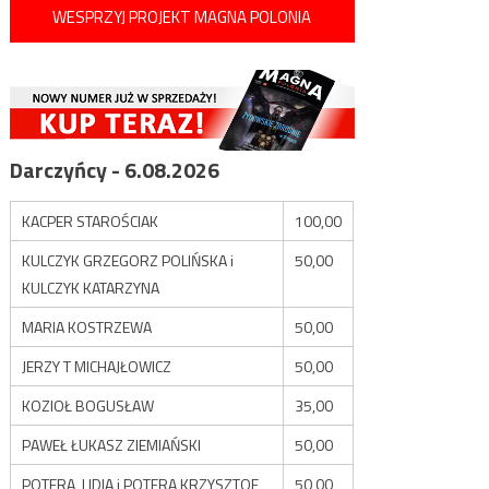
WESPRZYJ PROJEKT MAGNA POLONIA
Darczyńcy - 6.08.2026
KACPER STAROŚCIAK
100,00
KULCZYK GRZEGORZ POLIŃSKA i
50,00
KULCZYK KATARZYNA
MARIA KOSTRZEWA
50,00
JERZY T MICHAJŁOWICZ
50,00
KOZIOŁ BOGUSŁAW
35,00
PAWEŁ ŁUKASZ ZIEMIAŃSKI
50,00
POTERA LIDIA i POTERA KRZYSZTOF
50,00