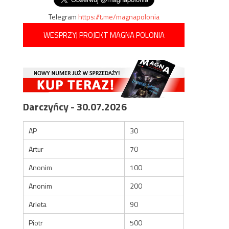
Telegram
https://t.me/magnapolonia
WESPRZYJ PROJEKT MAGNA POLONIA
Darczyńcy - 30.07.2026
AP
30
Artur
70
Anonim
100
Anonim
200
Arleta
90
Piotr
500