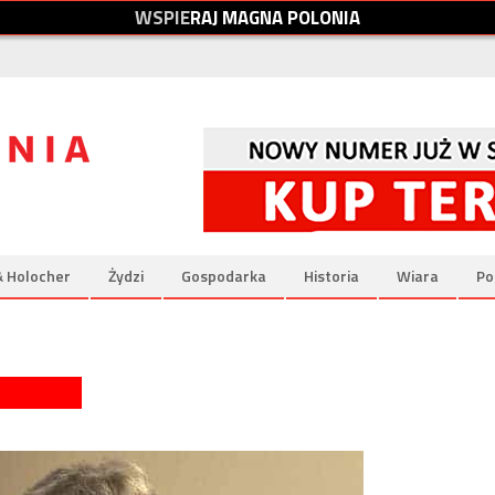
W
S
P
I
E
R
A
J
M
A
G
N
A
P
O
L
O
N
I
A
& Holocher
Żydzi
Gospodarka
Historia
Wiara
Po