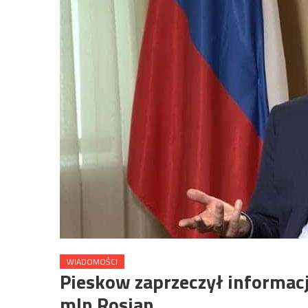
WIADOMOŚCI
Pieskow zaprzeczył informac
mln Rosjan