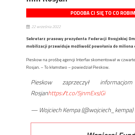
PODOBA CI SIĘ TO CO ROBI
22 września 2022
Sekretarz prasowy prezydenta Federacji Rosyjskiej Dm
mobilizacji przewiduje możliwość powołania do miliona 
Pieskow na prośbę agencji Interfax skomentował w czwartek 
Rosjan. – To kłamstwo – powiedział Pieskow.
Pieskow zaprzeczył informacj
Rosjan
https://t.co/5jnmExsJGi
— Wojciech Kempa (@wojciech_kempa)