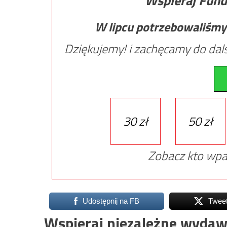
Wspieraj Fund
W lipcu potrzebowaliśmy
Dziękujemy! i zachęcamy do dals
30 zł
50 zł
Zobacz kto wpa
Udostępnij na FB
Twee
Wspieraj niezależne wydaw