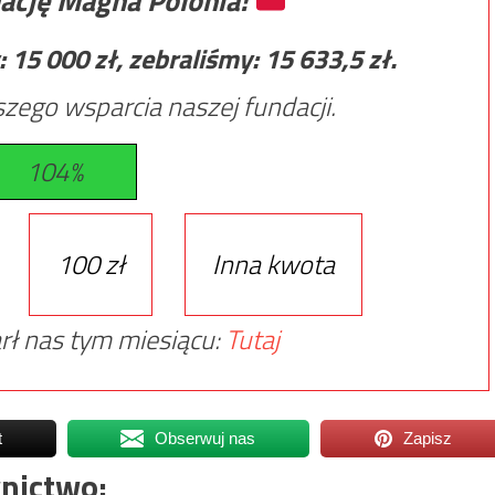
ację Magna Polonia!
:
15 000
zł, zebraliśmy:
15 633,5
zł.
zego wsparcia naszej fundacji.
104%
100 zł
Inna kwota
rł nas tym miesiącu:
Tutaj
t
Obserwuj nas
Zapisz
nictwo: