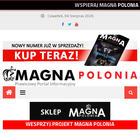
W
S
P
I
E
R
A
J
M
A
G
N
A
P
O
L
O
N
I
A
Czwartek, 06 Sierpnia 2026
WESPRZYJ PROJEKT MAGNA POLONIA