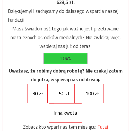
633,5
zł.
Dziękujemy! i zachęcamy do dalszego wsparcia naszej
fundacji.
Masz świadomość tego jak ważne jest przetrwanie
niezależnych ośrodków medialnych? Nie zwlekaj więc,
wspieraj nas już od teraz.
104%
Uważasz, że robimy dobrą robotę? Nie czekaj zatem
do jutra, wspieraj nas od dzisiaj.
30 zł
50 zł
100 zł
Inna kwota
Zobacz kto wparł nas tym miesiącu:
Tutaj