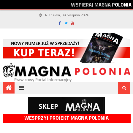
W
S
P
I
E
R
A
J
M
A
G
N
A
P
O
L
O
N
I
A
Niedziela, 09 Sierpnia 2026
WESPRZYJ PROJEKT MAGNA POLONIA