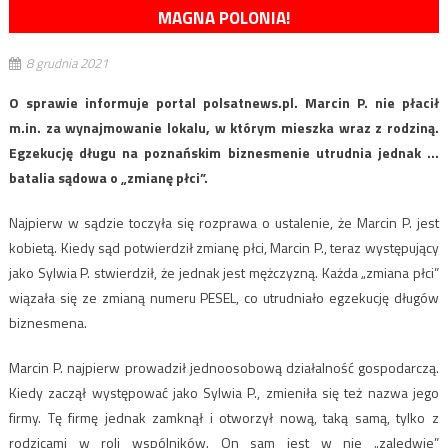
MAGNA POLONIA!
8 grudnia 2021
O sprawie informuje portal polsatnews.pl. Marcin P. nie płacił
m.in. za wynajmowanie lokalu, w którym mieszka wraz z rodziną.
Egzekucję długu na poznańskim biznesmenie utrudnia jednak …
batalia sądowa o „zmianę płci”.
Najpierw w sądzie toczyła się rozprawa o ustalenie, że Marcin P. jest
kobietą. Kiedy sąd potwierdził zmianę płci, Marcin P., teraz występujący
jako Sylwia P. stwierdził, że jednak jest mężczyzną. Każda „zmiana płci”
wiązała się ze zmianą numeru PESEL, co utrudniało egzekucję długów
biznesmena.
Marcin P. najpierw prowadził jednoosobową działalność gospodarczą.
Kiedy zaczął występować jako Sylwia P., zmieniła się też nazwa jego
firmy. Tę firmę jednak zamknął i otworzył nową, taką samą, tylko z
rodzicami w roli wspólników. On sam jest w nie „zaledwie”