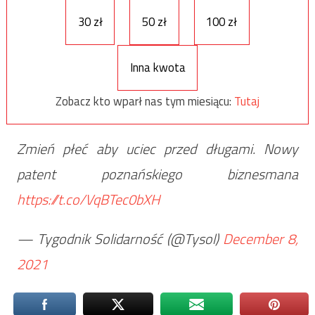
30 zł
50 zł
100 zł
Inna kwota
Zobacz kto wparł nas tym miesiącu:
Tutaj
Zmień płeć aby uciec przed długami. Nowy
patent poznańskiego biznesmana
https://t.co/VqBTec0bXH
— Tygodnik Solidarność (@Tysol)
December 8,
2021