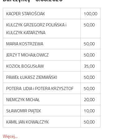
KACPER STAROŚCIAK
100,00
KULCZYK GRZEGORZ POLIŃSKA i
50,00
KULCZYK KATARZYNA
MARIA KOSTRZEWA
50,00
JERZY T MICHAJŁOWICZ
50,00
KOZIOŁ BOGUSŁAW
35,00
PAWEŁ ŁUKASZ ZIEMIAŃSKI
50,00
POTERA LIDIA i POTERA KRZYSZTOF
50,00
NIEMCZYK MICHAŁ
20,00
SŁAWOMIR PIĄTEK
10,00
KAMIL JAN KOWALCZYK
50,00
Więcej...