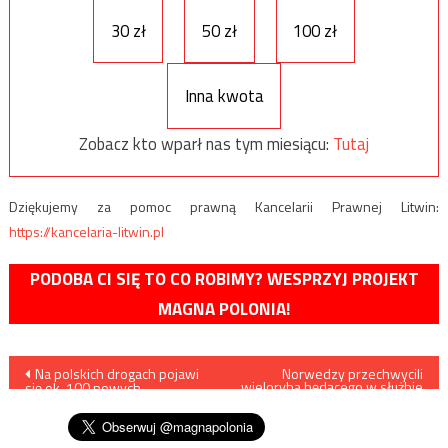
30 zł
50 zł
100 zł
Inna kwota
Zobacz kto wparł nas tym miesiącu:
Tutaj
Dziękujemy za pomoc prawną Kancelarii Prawnej Litwin:
https://kancelaria-litwin.pl
PODOBA CI SIĘ TO CO ROBIMY? WESPRZYJ PROJEKT
MAGNA POLONIA!
Nawigacja
Na polskich drogach pojawi
Norwedzy przechwycili
wieloryba będącego w służbie
się ok. 100 nowych
u Rosjan…
wpisu
fotoradarów