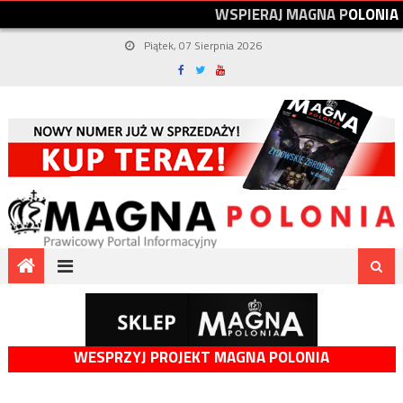
W
S
P
I
E
R
A
J
M
A
G
N
A
P
O
L
O
N
I
A
Piątek, 07 Sierpnia 2026
WESPRZYJ PROJEKT MAGNA POLONIA