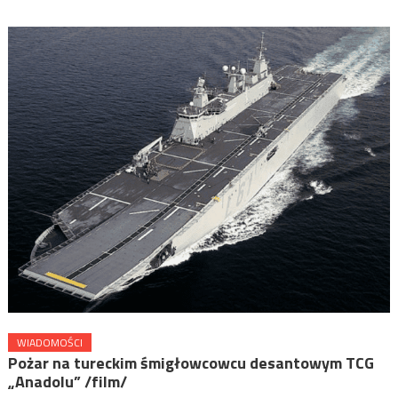
WIADOMOŚCI
Pożar na tureckim śmigłowcowcu desantowym TCG
„Anadolu” /film/