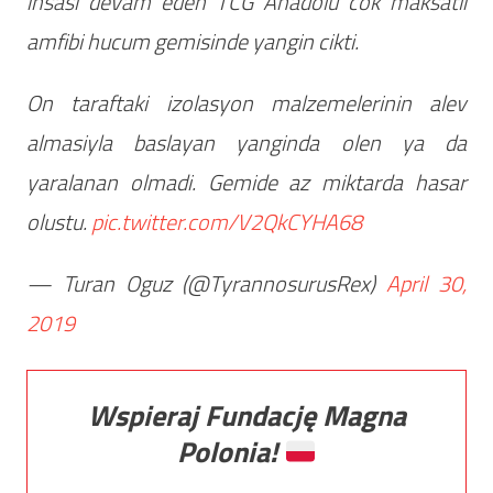
insasi devam eden TCG Anadolu cok maksatli
amfibi hucum gemisinde yangin cikti.
On taraftaki izolasyon malzemelerinin alev
almasiyla baslayan yanginda olen ya da
yaralanan olmadi. Gemide az miktarda hasar
olustu.
pic.twitter.com/V2QkCYHA68
— Turan Oguz (@TyrannosurusRex)
April 30,
2019
Wspieraj Fundację Magna
Polonia!