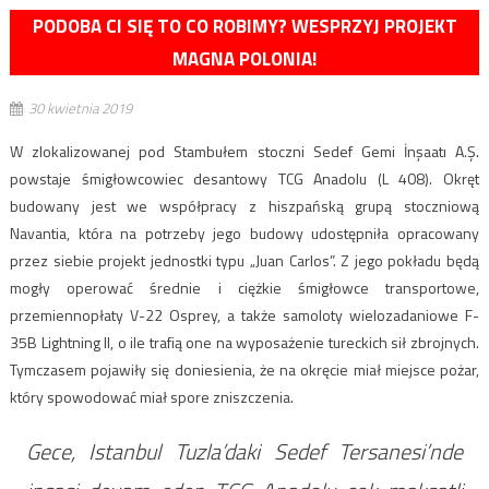
PODOBA CI SIĘ TO CO ROBIMY? WESPRZYJ PROJEKT
MAGNA POLONIA!
30 kwietnia 2019
W zlokalizowanej pod Stambułem stoczni Sedef Gemi İnşaatı A.Ş.
powstaje śmigłowcowiec desantowy TCG Anadolu (L 408). Okręt
budowany jest we współpracy z hiszpańską grupą stoczniową
Navantia, która na potrzeby jego budowy udostępniła opracowany
przez siebie projekt jednostki typu „Juan Carlos”. Z jego pokładu będą
mogły operować średnie i ciężkie śmigłowce transportowe,
przemiennopłaty V-22 Osprey, a także samoloty wielozadaniowe F-
35B Lightning II, o ile trafią one na wyposażenie tureckich sił zbrojnych.
Tymczasem pojawiły się doniesienia, że na okręcie miał miejsce pożar,
który spowodować miał spore zniszczenia.
Gece, Istanbul Tuzla’daki Sedef Tersanesi’nde