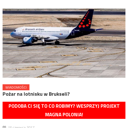
WIADOMOŚCI
Pożar na lotnisku w Brukseli?
PODOBA CI SIĘ TO CO ROBIMY? WESPRZYJ PROJEKT
MAGNA POLONIA!
15 czerwca 2017