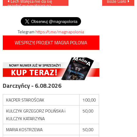
Nawigacja
Lech Wałęsa nie da się
Boże Ciało
przebić w rywalizacji na
wpisu
najgłupszy i najbardziej
chamski wpis
Telegram
https://t.me/magnapolonia
WESPRZYJ PROJEKT MAGNA POLONIA
Darczyńcy - 6.08.2026
KACPER STAROŚCIAK
100,00
KULCZYK GRZEGORZ POLIŃSKA i
50,00
KULCZYK KATARZYNA
MARIA KOSTRZEWA
50,00