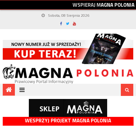
W
S
P
I
E
R
A
J
M
A
G
N
A
P
O
L
O
N
I
A
Sobota, 08 Sierpnia 2026
WESPRZYJ PROJEKT MAGNA POLONIA