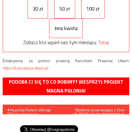
30 zł
50 zł
100 zł
Inna kwota
Zobacz kto wparł nas tym miesiącu:
Tutaj
Dziękujemy za pomoc prawną Kancelarii Prawnej Litwin:
https://kancelaria-litwin.pl
PODOBA CI SIĘ TO CO ROBIMY? WESPRZYJ PROJEKT
MAGNA POLONIA!
Nawigacja
Hyundai Rotem oferuje
Studenci powracający z Chin
do Polski są na obserwacji w
Polsce umowę na
szpitalu
wpisu
opracowanie i produkcję
czołgów wartości 9 mld USD