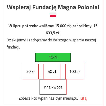
Wspieraj Fundację Magna Polonia!
W lipcu potrzebowaliśmy:
15 000
zł, zebraliśmy:
15
633,5
zł.
Dziękujemy! i zachęcamy do dalszego wsparcia naszej
fundacji.
104%
30 zł
50 zł
100 zł
Inna kwota
Zobacz kto wparł nas tym miesiącu:
Tutaj