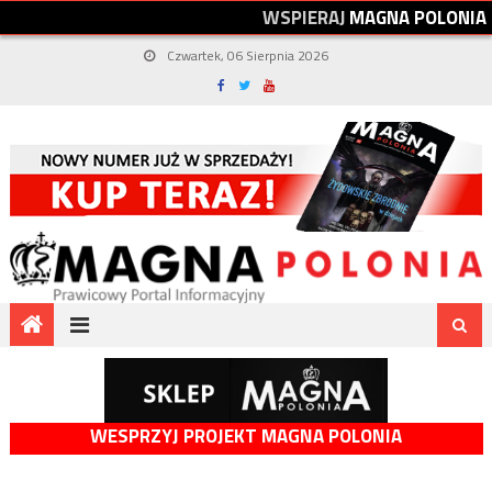
W
S
P
I
E
R
A
J
M
A
G
N
A
P
O
L
O
N
I
A
Czwartek, 06 Sierpnia 2026
WESPRZYJ PROJEKT MAGNA POLONIA