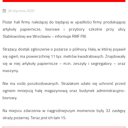
26 stycznia 2020
Pożar hali firmy należącej do będącej w upadłości firmy produkującej
artykuły papiernicze, biurowe i przybory szkolne przy ulicy
Stabłowickiej we Wrocławiu – informuje RMF FM.
Strażacy dostali zgłoszenie o pożarze o północy. Hala, w której pojawił
się ogień, ma powierzchnię 11 tys. metrów kwadratowych. Znajdowały
się w niej artykuły papiernicze – m.in. zeszyty i segregatory – oraz
maszyny.
Nie ma osób poszkodowanych. Strażakom udało się uchronić przed
ogniem mniejszą halę magazynową oraz budynek administracyjno-
biurowy.
Na miejscu zdarzenia w najgroźniejszym momencie były 32 zastępy
straży pożarnej. Teraz jest ich tam 15.