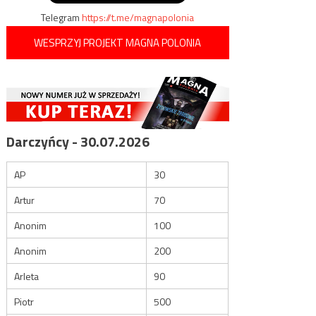
Telegram
https://t.me/magnapolonia
WESPRZYJ PROJEKT MAGNA POLONIA
Darczyńcy - 30.07.2026
AP
30
Artur
70
Anonim
100
Anonim
200
Arleta
90
Piotr
500