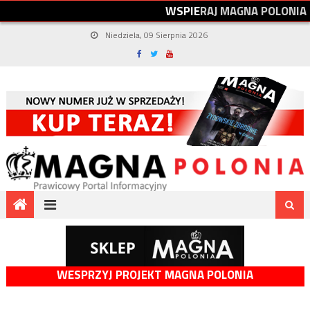
W
S
P
I
E
R
A
J
M
A
G
N
A
P
O
L
O
N
I
A
Niedziela, 09 Sierpnia 2026
WESPRZYJ PROJEKT MAGNA POLONIA