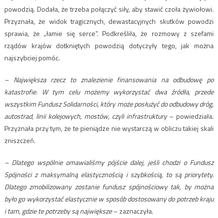
powodzią. Dodała, że trzeba połączyć siły, aby stawić czoła żywiołowi.
Przyznała, że widok tragicznych, dewastacyjnych skutków powodzi
sprawia, że „łamie się serce”. Podkreśliła, że rozmowy z szefami
rządów krajów dotkniętych powodzią dotyczyły tego, jak można
najszybciej pomóc.
– Największa rzecz to znalezienie finansowania na odbudowę po
katastrofie. W tym celu możemy wykorzystać dwa źródła, przede
wszystkim Fundusz Solidarności, który może posłużyć do odbudowy dróg,
autostrad, linii kolejowych, mostów, czyli infrastruktury
– powiedziała.
Przyznała przy tym, że te pieniądze nie wystarczą w obliczu takiej skali
zniszczeń.
– Dlatego wspólnie omawialiśmy pójście dalej, jeśli chodzi o Fundusz
Spójności z maksymalną elastycznością i szybkością, to są priorytety.
Dlatego zmobilizowany zostanie fundusz spójnościowy tak, by można
było go wykorzystać elastycznie w sposób dostosowany do potrzeb kraju
i tam, gdzie te potrzeby są największe
– zaznaczyła.