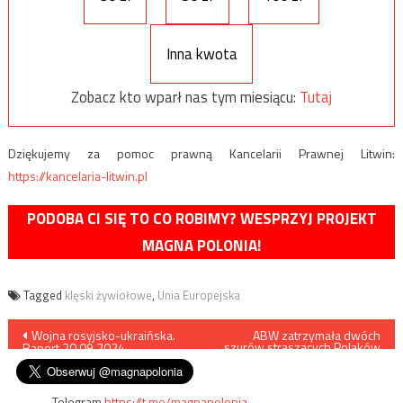
Inna kwota
Zobacz kto wparł nas tym miesiącu:
Tutaj
Dziękujemy za pomoc prawną Kancelarii Prawnej Litwin:
https://kancelaria-litwin.pl
PODOBA CI SIĘ TO CO ROBIMY? WESPRZYJ PROJEKT
MAGNA POLONIA!
Tagged
klęski żywiołowe
,
Unia Europejska
Nawigacja
Wojna rosyjsko-ukraińska.
ABW zatrzymała dwóch
szurów straszących Polaków
Raport 20.09.2024
wysadzeniem wałów
wpisu
przeciwpowodziowych
Telegram
https://t.me/magnapolonia