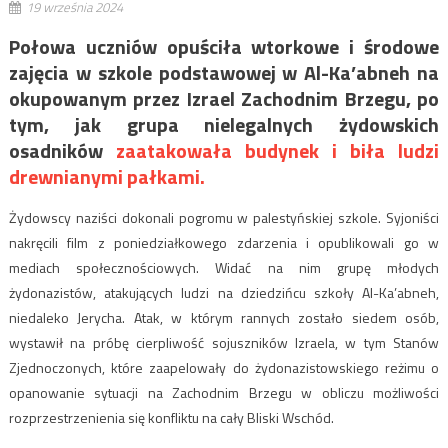
19 września 2024
Połowa uczniów opuściła wtorkowe i środowe
zajęcia w szkole podstawowej w Al-Ka’abneh na
okupowanym przez Izrael Zachodnim Brzegu, po
tym, jak grupa nielegalnych żydowskich
osadników
zaatakowała budynek i biła ludzi
drewnianymi pałkami.
Żydowscy naziści dokonali pogromu w palestyńskiej szkole. Syjoniści
nakręcili film z poniedziałkowego zdarzenia i opublikowali go w
mediach społecznościowych. Widać na nim grupę młodych
żydonazistów, atakujących ludzi na dziedzińcu szkoły Al-Ka’abneh,
niedaleko Jerycha. Atak, w którym rannych zostało siedem osób,
wystawił na próbę cierpliwość sojuszników Izraela, w tym Stanów
Zjednoczonych, które zaapelowały do żydonazistowskiego reżimu o
opanowanie sytuacji na Zachodnim Brzegu w obliczu możliwości
rozprzestrzenienia się konfliktu na cały Bliski Wschód.