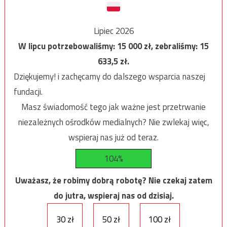
Lipiec 2026
W lipcu potrzebowaliśmy:
15 000
zł, zebraliśmy:
15
633,5
zł.
Dziękujemy! i zachęcamy do dalszego wsparcia naszej
fundacji.
Masz świadomość tego jak ważne jest przetrwanie
niezależnych ośrodków medialnych? Nie zwlekaj więc,
wspieraj nas już od teraz.
104%
Uważasz, że robimy dobrą robotę? Nie czekaj zatem
do jutra, wspieraj nas od dzisiaj.
30 zł
50 zł
100 zł