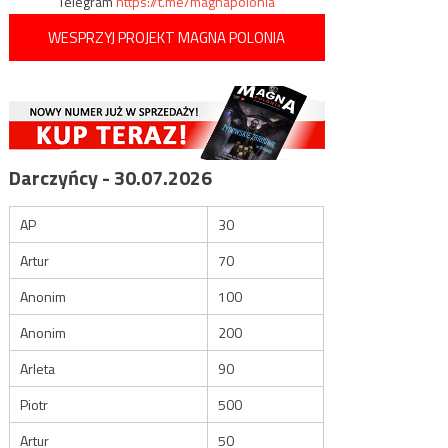
Telegram
https://t.me/magnapolonia
WESPRZYJ PROJEKT MAGNA POLONIA
Darczyńcy - 30.07.2026
AP
30
Artur
70
Anonim
100
Anonim
200
Arleta
90
Piotr
500
Artur
50