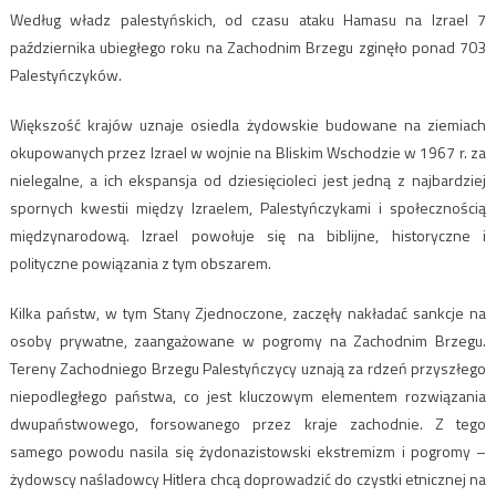
Według władz palestyńskich, od czasu ataku Hamasu na Izrael 7
października ubiegłego roku na Zachodnim Brzegu zginęło ponad 703
Palestyńczyków.
Większość krajów uznaje osiedla żydowskie budowane na ziemiach
okupowanych przez Izrael w wojnie na Bliskim Wschodzie w 1967 r. za
nielegalne, a ich ekspansja od dziesięcioleci jest jedną z najbardziej
spornych kwestii między Izraelem, Palestyńczykami i społecznością
międzynarodową. Izrael powołuje się na biblijne, historyczne i
polityczne powiązania z tym obszarem.
Kilka państw, w tym Stany Zjednoczone, zaczęły nakładać sankcje na
osoby prywatne, zaangażowane w pogromy na Zachodnim Brzegu.
Tereny Zachodniego Brzegu Palestyńczycy uznają za rdzeń przyszłego
niepodległego państwa, co jest kluczowym elementem rozwiązania
dwupaństwowego, forsowanego przez kraje zachodnie. Z tego
samego powodu nasila się żydonazistowski ekstremizm i pogromy –
żydowscy naśladowcy Hitlera chcą doprowadzić do czystki etnicznej na