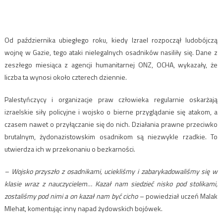
Od października ubiegłego roku, kiedy Izrael rozpoczął ludobójczą
wojnę w Gazie, tego ataki nielegalnych osadników nasiliły się. Dane z
zeszłego miesiąca z agencji humanitarnej ONZ, OCHA, wykazały, że
liczba ta wynosi około czterech dziennie.
Palestyńczycy i organizacje praw człowieka regularnie oskarżają
izraelskie siły policyjne i wojsko o bierne przyglądanie się atakom, a
czasem nawet o przyłączanie się do nich. Działania prawne przeciwko
brutalnym, żydonazistowskim osadnikom są niezwykle rzadkie. To
utwierdza ich w przekonaniu o bezkarności.
– Wojsko przyszło z osadnikami, uciekliśmy i zabarykadowaliśmy się w
klasie wraz z nauczycielem… Kazał nam siedzieć nisko pod stolikami,
zostaliśmy pod nimi a on kazał nam być cicho
– powiedział uczeń Malak
Mlehat, komentując inny napad żydowskich bojówek.