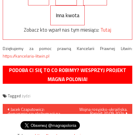
Inna kwota
Zobacz kto wparł nas tym miesiącu:
Tutaj
Dziękujemy za pomoc prawną Kancelarii Prawnej Litwin:
https://kancelaria-litwin.pl
PODOBA CI SIĘ TO CO ROBIMY? WESPRZYJ PROJEKT
MAGNA POLONIA!
Tagged
żydzi
Nawigacja
Jacek Czaputowicz:
Wojna rosyjsko-ukraińska.
Raport 20.09.2024
domaganie się ekshumacji na
wpisu
Wołyniu to „polityka hieny”