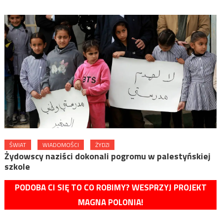
ŚWIAT
WIADOMOŚCI
ŻYDZI
Żydowscy naziści dokonali pogromu w palestyńskiej
szkole
PODOBA CI SIĘ TO CO ROBIMY? WESPRZYJ PROJEKT
MAGNA POLONIA!