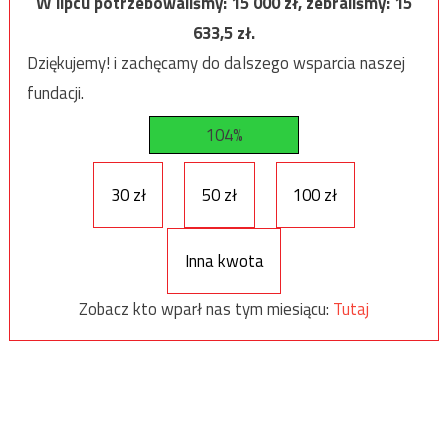
W lipcu potrzebowaliśmy:
15 000
zł, zebraliśmy:
15
633,5
zł.
Dziękujemy! i zachęcamy do dalszego wsparcia naszej
fundacji.
104%
30 zł
50 zł
100 zł
Inna kwota
Zobacz kto wparł nas tym miesiącu:
Tutaj