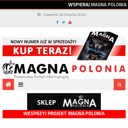
W
S
P
I
E
R
A
J
M
A
G
N
A
P
O
L
O
N
I
A
Czwartek, 06 Sierpnia 2026
WESPRZYJ PROJEKT MAGNA POLONIA