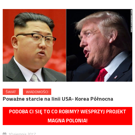
ŚWIAT
WIADOMOŚCI
Poważne starcie na linii USA- Korea Północna
PODOBA CI SIĘ TO CO ROBIMY? WESPRZYJ PROJEKT
MAGNA POLONIA!
10 sierpnia 2017