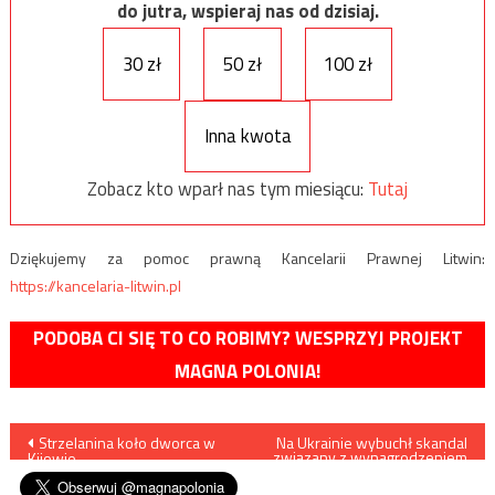
do jutra, wspieraj nas od dzisiaj.
30 zł
50 zł
100 zł
Inna kwota
Zobacz kto wparł nas tym miesiącu:
Tutaj
Dziękujemy za pomoc prawną Kancelarii Prawnej Litwin:
https://kancelaria-litwin.pl
PODOBA CI SIĘ TO CO ROBIMY? WESPRZYJ PROJEKT
MAGNA POLONIA!
Nawigacja
Strzelanina koło dworca w
Na Ukrainie wybuchł skandal
związany z wynagrodzeniem
Kijowie
Sławomira Nowaka
wpisu