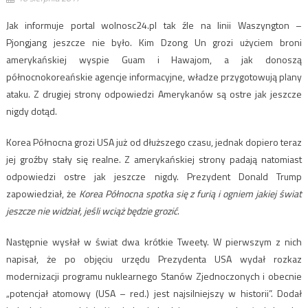
Jak informuje portal wolnosc24.pl tak źle na linii Waszyngton –
Pjongjang jeszcze nie było. Kim Dzong Un grozi użyciem broni
amerykańskiej wyspie Guam i Hawajom, a jak donoszą
północnokoreańskie agencje informacyjne, władze przygotowują plany
ataku. Z drugiej strony odpowiedzi Amerykanów są ostre jak jeszcze
nigdy dotąd.
Korea Północna grozi USA już od dłuższego czasu, jednak dopiero teraz
jej groźby stały się realne. Z amerykańskiej strony padają natomiast
odpowiedzi ostre jak jeszcze nigdy. Prezydent Donald Trump
zapowiedział, że
Korea Północna spotka się z furią i ogniem jakiej świat
jeszcze nie widział, jeśli wciąż będzie grozić
.
Następnie wysłał w świat dwa krótkie Tweety. W pierwszym z nich
napisał, że po objęciu urzędu Prezydenta USA wydał rozkaz
modernizacji programu nuklearnego Stanów Zjednoczonych i obecnie
„potencjał atomowy (USA – red.) jest najsilniejszy w historii”. Dodał