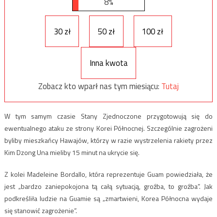
8%
30 zł
50 zł
100 zł
Inna kwota
Zobacz kto wparł nas tym miesiącu:
Tutaj
W tym samym czasie Stany Zjednoczone przygotowują się do
ewentualnego ataku ze strony Korei Północnej. Szczególnie zagrożeni
byliby mieszkańcy Hawajów, którzy w razie wystrzelenia rakiety przez
Kim Dzong Una mieliby 15 minut na ukrycie się.
Z kolei Madeleine Bordallo, która reprezentuje Guam powiedziała, że
jest „bardzo zaniepokojona tą całą sytuacją, groźba, to groźba”. Jak
podkreśliła ludzie na Guamie są „zmartwieni, Korea Północna wydaje
się stanowić zagrożenie”.