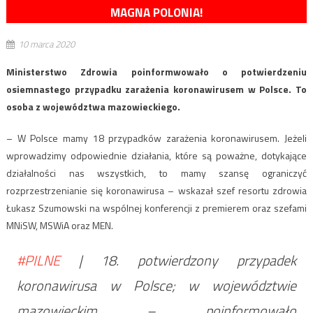
MAGNA POLONIA!
10 marca 2020
Ministerstwo Zdrowia poinformwowało o potwierdzeniu
osiemnastego przypadku zarażenia koronawirusem w Polsce. To
osoba z województwa mazowieckiego.
– W Polsce mamy 18 przypadków zarażenia koronawirusem. Jeżeli
wprowadzimy odpowiednie działania, które są poważne, dotykające
działalności nas wszystkich, to mamy szansę ograniczyć
rozprzestrzenianie się koronawirusa – wskazał szef resortu zdrowia
Łukasz Szumowski na wspólnej konferencji z premierem oraz szefami
MNiSW, MSWiA oraz MEN.
#PILNE
| 18. potwierdzony przypadek
koronawirusa w Polsce; w województwie
mazowieckim – poinformowało