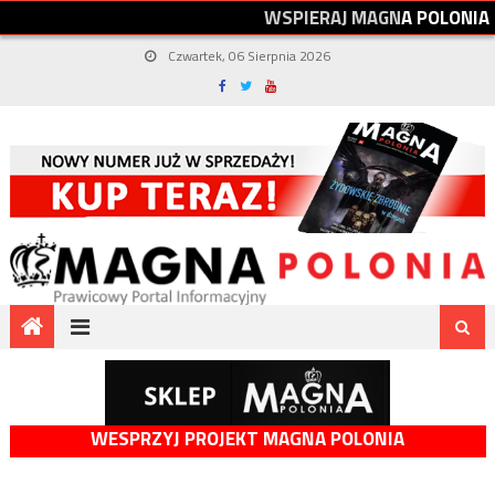
W
S
P
I
E
R
A
J
M
A
G
N
A
P
O
L
O
N
I
A
Czwartek, 06 Sierpnia 2026
WESPRZYJ PROJEKT MAGNA POLONIA