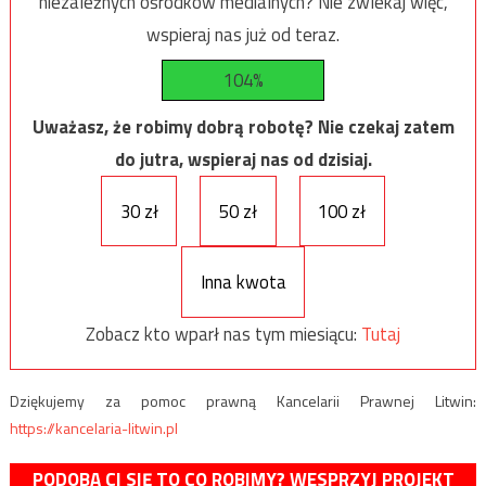
niezależnych ośrodków medialnych? Nie zwlekaj więc,
wspieraj nas już od teraz.
104%
Uważasz, że robimy dobrą robotę? Nie czekaj zatem
do jutra, wspieraj nas od dzisiaj.
30 zł
50 zł
100 zł
Inna kwota
Zobacz kto wparł nas tym miesiącu:
Tutaj
Dziękujemy za pomoc prawną Kancelarii Prawnej Litwin:
https://kancelaria-litwin.pl
PODOBA CI SIĘ TO CO ROBIMY? WESPRZYJ PROJEKT