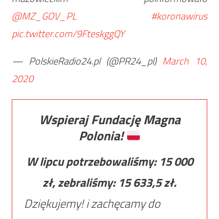
@MZ_GOV_PL
#koronawirus
pic.twitter.com/9FteskggQY
— PolskieRadio24.pl (@PR24_pl)
March 10,
2020
Wspieraj Fundację Magna
Polonia!
W lipcu potrzebowaliśmy:
15 000
zł, zebraliśmy:
15 633,5
zł.
Dziękujemy! i zachęcamy do