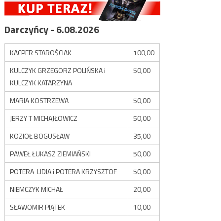
Darczyńcy - 6.08.2026
KACPER STAROŚCIAK
100,00
KULCZYK GRZEGORZ POLIŃSKA i
50,00
KULCZYK KATARZYNA
MARIA KOSTRZEWA
50,00
JERZY T MICHAJŁOWICZ
50,00
KOZIOŁ BOGUSŁAW
35,00
PAWEŁ ŁUKASZ ZIEMIAŃSKI
50,00
POTERA LIDIA i POTERA KRZYSZTOF
50,00
NIEMCZYK MICHAŁ
20,00
SŁAWOMIR PIĄTEK
10,00