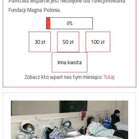
Państwa wsparcie jest niezbędne dla funkcjonowania
Fundacji Magna Polonia.
8%
30 zł
50 zł
100 zł
Inna kwota
Zobacz kto wparł nas tym miesiącu:
Tutaj