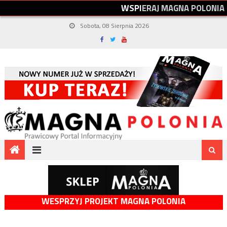
W
S
P
I
E
R
A
J
M
A
G
N
A
P
O
L
O
N
I
A
Sobota, 08 Sierpnia 2026
WESPRZYJ PROJEKT MAGNA POLONIA