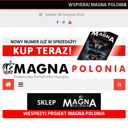
W
S
P
I
E
R
A
J
M
A
G
N
A
P
O
L
O
N
I
A
Sobota, 08 Sierpnia 2026
WESPRZYJ PROJEKT MAGNA POLONIA