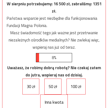
W sierpniu potrzebujemy:
16 500
zł, zebraliśmy:
1351
zł.
Państwa wsparcie jest niezbędne dla funkcjonowania
Fundacji Magna Polonia.
Masz świadomość tego jak ważne jest przetrwanie
niezależnych ośrodków medialnych? Nie zwlekaj więc,
wspieraj nas już od teraz.
8%
Uważasz, że robimy dobrą robotę? Nie czekaj zatem
do jutra, wspieraj nas od dzisiaj.
30 zł
50 zł
100 zł
Inna kwota