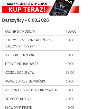
Darczyńcy - 6.08.2026
KACPER STAROŚCIAK
100,00
KULCZYK GRZEGORZ POLIŃSKA i
50,00
KULCZYK KATARZYNA
MARIA KOSTRZEWA
50,00
JERZY T MICHAJŁOWICZ
50,00
KOZIOŁ BOGUSŁAW
35,00
PAWEŁ ŁUKASZ ZIEMIAŃSKI
50,00
POTERA LIDIA i POTERA KRZYSZTOF
50,00
NIEMCZYK MICHAŁ
20,00
SŁAWOMIR PIĄTEK
10,00