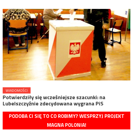
WIADOMOŚCI
Potwierdziły się wcześniejsze szacunki: na
Lubelszczyźnie zdecydowana wygrana PiS
PODOBA CI SIĘ TO CO ROBIMY? WESPRZYJ PROJEKT
MAGNA POLONIA!