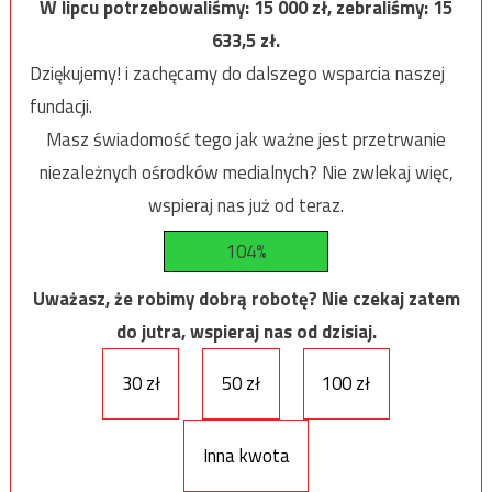
W lipcu potrzebowaliśmy:
15 000
zł, zebraliśmy:
15
633,5
zł.
Dziękujemy! i zachęcamy do dalszego wsparcia naszej
fundacji.
Masz świadomość tego jak ważne jest przetrwanie
niezależnych ośrodków medialnych? Nie zwlekaj więc,
wspieraj nas już od teraz.
104%
Uważasz, że robimy dobrą robotę? Nie czekaj zatem
do jutra, wspieraj nas od dzisiaj.
30 zł
50 zł
100 zł
Inna kwota