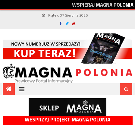
W
S
P
I
E
R
A
J
M
A
G
N
A
P
O
L
O
N
I
A
Piątek, 07 Sierpnia 2026
WESPRZYJ PROJEKT MAGNA POLONIA