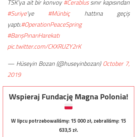
TSK'ya ait bir konvoy
#Cerablus
sınır kapısından
#Suriye
'ye
#Münbiç
hattına geçiş
yaptı.
#OperationPeaceSpring
#BarışPınarıHarekatı
pic.twitter.com/CKXRUZY2rK
— Hüseyin Bozan (@huseyinbozan)
October 7,
2019
Wspieraj Fundację Magna Polonia!
W lipcu potrzebowaliśmy:
15 000
zł, zebraliśmy:
15
633,5
zł.