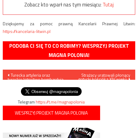
Zobacz kto wparł nas tym miesiącu:
Tutaj
Dziękujemy za pomoc prawną Kancelarii Prawnej Litwin:
https://kancelaria-litwin.pl
PODOBA CI SIĘ TO CO ROBIMY? WESPRZYJ PROJEKT
MAGNA POLONIA!
Nawigacja
Turecka artyleria oraz
Strażacy uratowali płonący
gotycki kościół z XIV wieku
tureckie lotnictwo bombardują
wpisu
pozycje Kurdów w Syrii i Iraku
Telegram
https://t.me/magnapolonia
WESPRZYJ PROJEKT MAGNA POLONIA