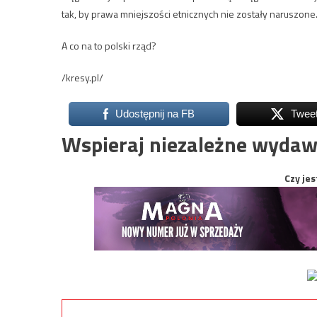
tak, by prawa mniejszości etnicznych nie zostały naruszone
A co na to polski rząd?
/kresy.pl/
Udostępnij na FB
Twee
Wspieraj niezależne wydaw
Czy jes