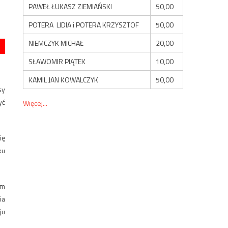
PAWEŁ ŁUKASZ ZIEMIAŃSKI
50,00
POTERA LIDIA i POTERA KRZYSZTOF
50,00
NIEMCZYK MICHAŁ
20,00
SŁAWOMIR PIĄTEK
10,00
KAMIL JAN KOWALCZYK
50,00
sy
yć
Więcej...
ię
ku
ym
ia
ju