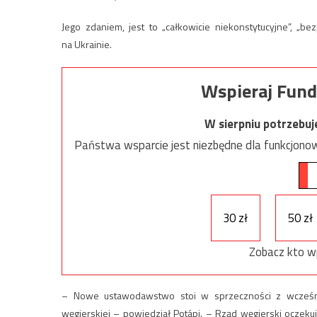
Jego zdaniem, jest to „całkowicie niekonstytucyjne”, „
na Ukrainie.
Wspieraj Fund
W sierpniu potrzebu
Państwa wsparcie jest niezbędne dla funkcjonow
30 zł
50 zł
Zobacz kto w
– Nowe ustawodawstwo stoi w sprzeczności z wcześnie
węgierskiej – powiedział Potápi. – Rząd węgierski ocze