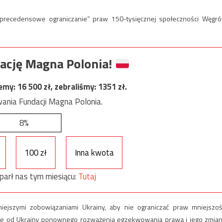
bezprecedensowe ograniczanie” praw 150-tysięcznej społeczności Węgr
ację Magna Polonia!
jemy:
16 500
zł, zebraliśmy:
1351
zł.
ania Fundacji Magna Polonia.
8%
100 zł
Inna kwota
parł nas tym miesiącu:
Tutaj
jszymi zobowiązaniami Ukrainy, aby nie ograniczać praw mniejszoś
kuje od Ukrainy ponownego rozważenia egzekwowania prawa i jego zmian