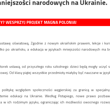
niejszości narodowych na Ukrainie.
MY? WESPRZYJ PROJEKT MAGNA POLONIA!
ustawę oświatową, Zgodnie z nowym ukraińskim prawem, lekcje i kur
lko po ukraińsku, a edukacja w językach mniejszości narodowych ma b
 wtorek ustawą, od przyszłego roku szkolnego dzieci będą mogły uczyć s
wowej. Od klasy piątej wszystkie przedmioty miałyby być nauczane w języ
a politykę względem społeczności węgierskiej za granicą w specjaln
temie edukacji na Ukrainie. Według Potapiego, nowe prawo pozbaw
a w ich rodzimym języku, ograniczając ich możliwości owocnego rozwo