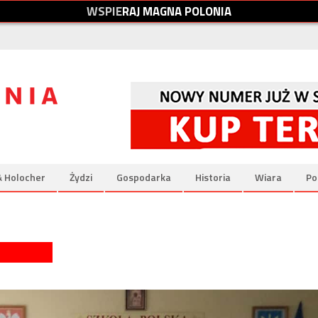
W
S
P
I
E
R
A
J
M
A
G
N
A
P
O
L
O
N
I
A
& Holocher
Żydzi
Gospodarka
Historia
Wiara
Po