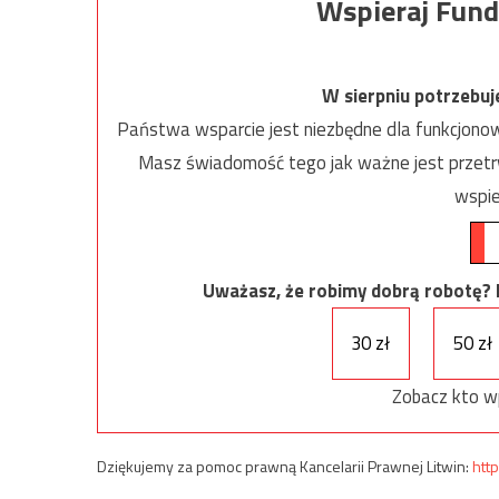
Wspieraj Fund
W sierpniu potrzebu
Państwa wsparcie jest niezbędne dla funkcjonow
Masz świadomość tego jak ważne jest przetrw
wspie
Uważasz, że robimy dobrą robotę? Ni
30 zł
50 zł
Zobacz kto w
Dziękujemy za pomoc prawną Kancelarii Prawnej Litwin:
http