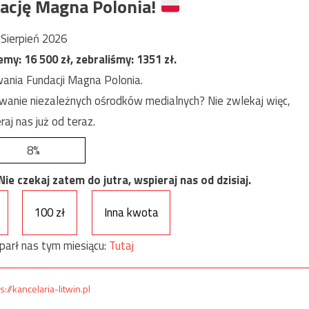
ację Magna Polonia!
Sierpień 2026
jemy:
16 500
zł, zebraliśmy:
1351
zł.
ania Fundacji Magna Polonia.
anie niezależnych ośrodków medialnych? Nie zwlekaj więc,
raj nas już od teraz.
8%
e czekaj zatem do jutra, wspieraj nas od dzisiaj.
100 zł
Inna kwota
parł nas tym miesiącu:
Tutaj
s://kancelaria-litwin.pl