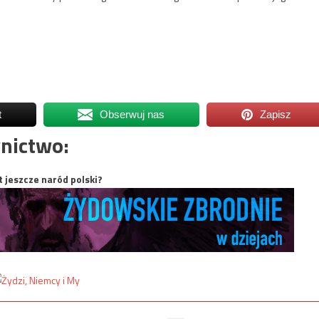
.
t
Obserwuj nas
Zapisz
nictwo:
t jeszcze naród polski?