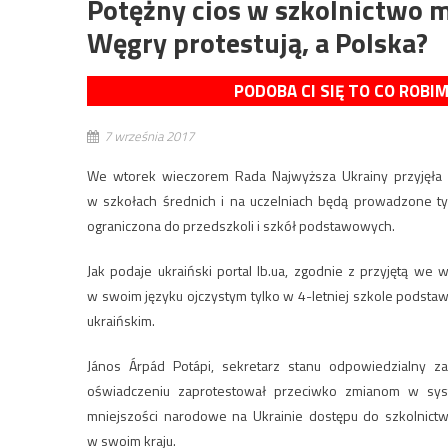
Potężny cios w szkolnictwo m
Węgry protestują, a Polska?
PODOBA CI SIĘ TO CO ROBI
7 września 2017
We wtorek wieczorem Rada Najwyższa Ukrainy przyjęła 
w szkołach średnich i na uczelniach będą prowadzone ty
ograniczona do przedszkoli i szkół podstawowych.
Jak podaje ukraiński portal lb.ua, zgodnie z przyjętą we
w swoim języku ojczystym tylko w 4-letniej szkole podsta
ukraińskim.
János Árpád Potápi, sekretarz stanu odpowiedzialny z
oświadczeniu zaprotestował przeciwko zmianom w sys
mniejszości narodowe na Ukrainie dostępu do szkolnictw
w swoim kraju.