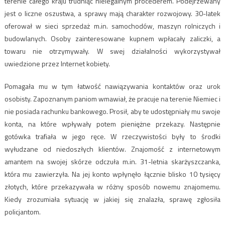
terenie całego kraju trudniąc nielegalnym procederem. Podejrzewany
jest o liczne oszustwa, a sprawy mają charakter rozwojowy. 30-latek
oferował w sieci sprzedaż m.in. samochodów, maszyn rolniczych i
budowlanych. Osoby zainteresowane kupnem wpłacały zaliczki, a
towaru nie otrzymywały. W swej działalności wykorzystywał
uwiedzione przez Internet kobiety.
Pomagała mu w tym łatwość nawiązywania kontaktów oraz urok
osobisty. Zapoznanym paniom wmawiał, że pracuje na terenie Niemiec i
nie posiada rachunku bankowego. Prosił, aby te udostępniały mu swoje
konta, na które wpływały potem pieniężne przekazy. Następnie
gotówka trafiała w jego ręce. W rzeczywistości były to środki
wyłudzane od niedoszłych klientów. Znajomość z internetowym
amantem na swojej skórze odczuła m.in. 31-letnia skarżyszczanka,
która mu zawierzyła. Na jej konto wpłynęło łącznie blisko 10 tysięcy
złotych, które przekazywała w różny sposób nowemu znajomemu.
Kiedy zrozumiała sytuację w jakiej się znalazła, sprawę zgłosiła
policjantom.