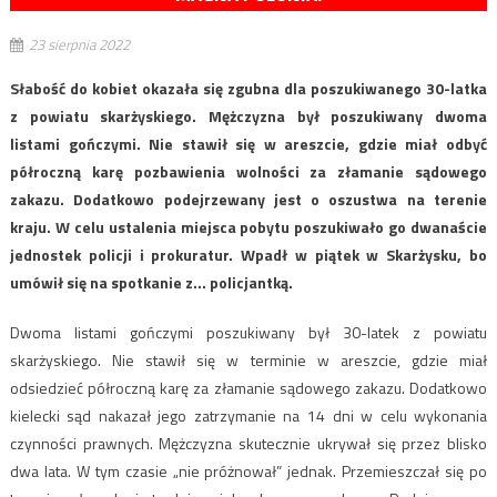
23 sierpnia 2022
Słabość do kobiet okazała się zgubna dla poszukiwanego 30-latka
z powiatu skarżyskiego. Mężczyzna był poszukiwany dwoma
listami gończymi. Nie stawił się w areszcie, gdzie miał odbyć
półroczną karę pozbawienia wolności za złamanie sądowego
zakazu. Dodatkowo podejrzewany jest o oszustwa na terenie
kraju. W celu ustalenia miejsca pobytu poszukiwało go dwanaście
jednostek policji i prokuratur. Wpadł w piątek w Skarżysku, bo
umówił się na spotkanie z… policjantką.
Dwoma listami gończymi poszukiwany był 30-latek z powiatu
skarżyskiego. Nie stawił się w terminie w areszcie, gdzie miał
odsiedzieć półroczną karę za złamanie sądowego zakazu. Dodatkowo
kielecki sąd nakazał jego zatrzymanie na 14 dni w celu wykonania
czynności prawnych. Mężczyzna skutecznie ukrywał się przez blisko
dwa lata. W tym czasie „nie próżnował” jednak. Przemieszczał się po