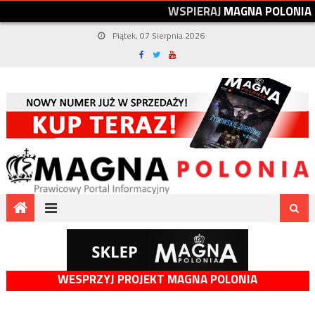
W
S
P
I
E
R
A
J
M
A
G
N
A
P
O
L
O
N
I
A
Piątek, 07 Sierpnia 2026
WESPRZYJ PROJEKT MAGNA POLONIA