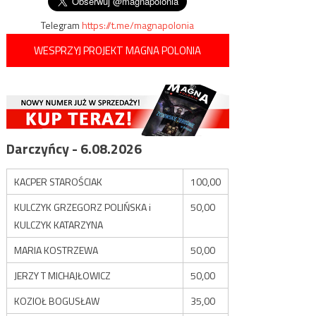
Telegram
https://t.me/magnapolonia
WESPRZYJ PROJEKT MAGNA POLONIA
Darczyńcy - 6.08.2026
KACPER STAROŚCIAK
100,00
KULCZYK GRZEGORZ POLIŃSKA i
50,00
KULCZYK KATARZYNA
MARIA KOSTRZEWA
50,00
JERZY T MICHAJŁOWICZ
50,00
KOZIOŁ BOGUSŁAW
35,00