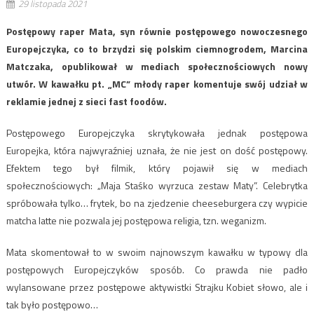
29 listopada 2021
Postępowy raper Mata, syn równie postępowego nowoczesnego
Europejczyka, co to brzydzi się polskim ciemnogrodem, Marcina
Matczaka, opublikował w mediach społecznościowych nowy
utwór. W kawałku pt. „MC” młody raper komentuje swój udział w
reklamie jednej z sieci fast foodów.
Postępowego Europejczyka skrytykowała jednak postępowa
Europejka, która najwyraźniej uznała, że nie jest on dość postępowy.
Efektem tego był filmik, który pojawił się w mediach
społecznościowych: „Maja Staśko wyrzuca zestaw Maty”. Celebrytka
spróbowała tylko… frytek, bo na zjedzenie cheeseburgera czy wypicie
matcha latte nie pozwala jej postępowa religia, tzn. weganizm.
Mata skomentował to w swoim najnowszym kawałku w typowy dla
postępowych Europejczyków sposób. Co prawda nie padło
wylansowane przez postępowe aktywistki Strajku Kobiet słowo, ale i
tak było postępowo…