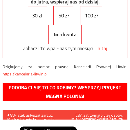
do jutra, wspieraj nas od dzisiaj.
30 zł
50 zł
100 zł
Inna kwota
Zobacz kto wparł nas tym miesiącu:
Tutaj
Dziękujemy za pomoc prawną Kancelarii Prawnej Litwin:
https://kancelaria-litwin.pl
PODOBA CI SIĘ TO CO ROBIMY? WESPRZYJ PROJEKT
MAGNA POLONIA!
Nawigacja
80-latek usłyszał zarzut.
CBA zatrzymało trzy osoby.
Miały oszukać Polską Żeglugę
Media: To były kosmonauta
Morską na 3,5 mln euro
wpisu
Mirosław H.