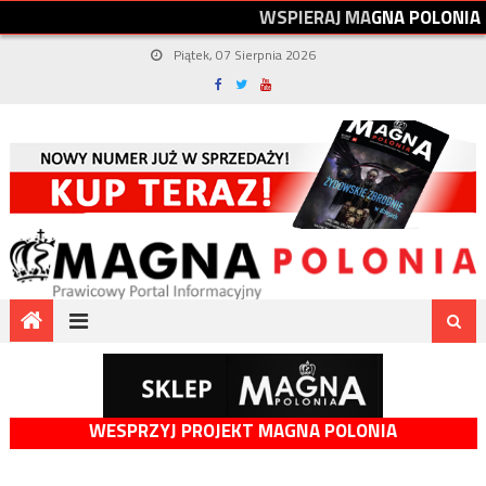
W
S
P
I
E
R
A
J
M
A
G
N
A
P
O
L
O
N
I
A
Piątek, 07 Sierpnia 2026
WESPRZYJ PROJEKT MAGNA POLONIA