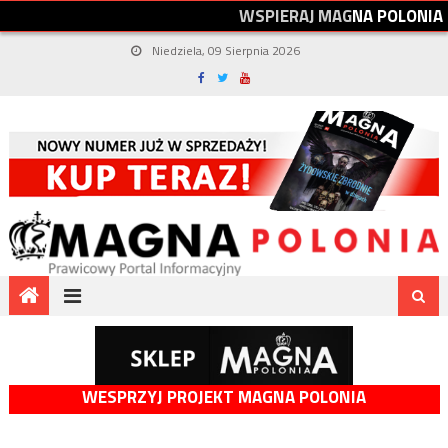
W
S
P
I
E
R
A
J
M
A
G
N
A
P
O
L
O
N
I
A
Niedziela, 09 Sierpnia 2026
WESPRZYJ PROJEKT MAGNA POLONIA