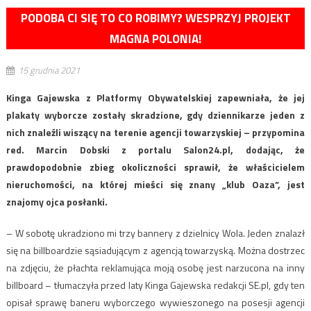
PODOBA CI SIĘ TO CO ROBIMY? WESPRZYJ PROJEKT
MAGNA POLONIA!
15 grudnia 2021
Kinga Gajewska z Platformy Obywatelskiej zapewniała, że jej
plakaty wyborcze zostały skradzione, gdy dziennikarze jeden z
nich znaleźli wiszący na terenie agencji towarzyskiej – przypomina
red. Marcin Dobski z portalu Salon24.pl, dodając, że
prawdopodobnie zbieg okoliczności sprawił, że właścicielem
nieruchomości, na której mieści się znany „klub Oaza”, jest
znajomy ojca posłanki.
– W sobotę ukradziono mi trzy bannery z dzielnicy Wola. Jeden znalazł
się na billboardzie sąsiadującym z agencją towarzyską. Można dostrzec
na zdjęciu, że płachta reklamująca moją osobę jest narzucona na inny
billboard – tłumaczyła przed laty Kinga Gajewska redakcji SE.pl, gdy ten
opisał sprawę baneru wyborczego wywieszonego na posesji agencji