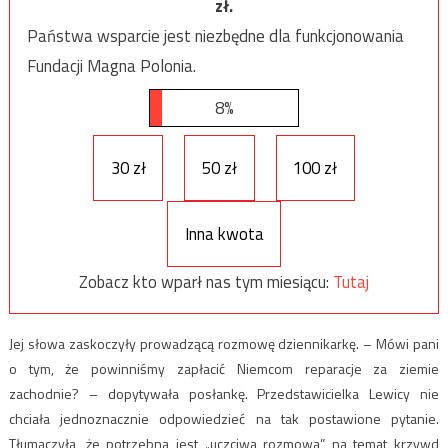
zł.
Państwa wsparcie jest niezbędne dla funkcjonowania
Fundacji Magna Polonia.
8%
30 zł
50 zł
100 zł
Inna kwota
Zobacz kto wparł nas tym miesiącu:
Tutaj
Jej słowa zaskoczyły prowadzącą rozmowę dziennikarkę. – Mówi pani
o tym, że powinniśmy zapłacić Niemcom reparacje za ziemie
zachodnie? – dopytywała posłankę. Przedstawicielka Lewicy nie
chciała jednoznacznie odpowiedzieć na tak postawione pytanie.
Tłumaczyła, że potrzebna jest „uczciwa rozmowa” na temat krzywd