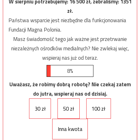
W sierpniu potrzebujemy:
16 500
zł, zebraliśmy:
1351
zł.
Państwa wsparcie jest niezbędne dla funkcjonowania
Fundacji Magna Polonia.
Masz świadomość tego jak ważne jest przetrwanie
niezależnych ośrodków medialnych? Nie zwlekaj więc,
wspieraj nas już od teraz.
8%
Uważasz, że robimy dobrą robotę? Nie czekaj zatem
do jutra, wspieraj nas od dzisiaj.
30 zł
50 zł
100 zł
Inna kwota