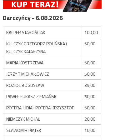
Darczyńcy - 6.08.2026
KACPER STAROŚCIAK
100,00
KULCZYK GRZEGORZ POLIŃSKA i
50,00
KULCZYK KATARZYNA
MARIA KOSTRZEWA
50,00
JERZY T MICHAJŁOWICZ
50,00
KOZIOŁ BOGUSŁAW
35,00
PAWEŁ ŁUKASZ ZIEMIAŃSKI
50,00
POTERA LIDIA i POTERA KRZYSZTOF
50,00
NIEMCZYK MICHAŁ
20,00
SŁAWOMIR PIĄTEK
10,00