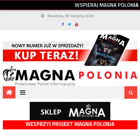
W
S
P
I
E
R
A
J
M
A
G
N
A
P
O
L
O
N
I
A
Niedziela, 09 Sierpnia 2026
WESPRZYJ PROJEKT MAGNA POLONIA