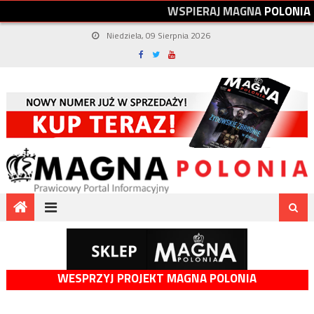
W
S
P
I
E
R
A
J
M
A
G
N
A
P
O
L
O
N
I
A
Niedziela, 09 Sierpnia 2026
WESPRZYJ PROJEKT MAGNA POLONIA