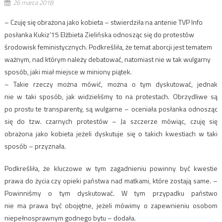
26 marca 2018
– Czuję się obrażona jako kobieta – stwierdziła na antenie TVP Info
posłanka Kukiz’15 Elżbieta Zielińska odnosząc się do protestów
środowisk feministycznych. Podkreśliła, że temat aborcji jest tematem
ważnym, nad którym należy debatować, natomiast nie w tak wulgarny
sposób, jaki miał miejsce w miniony piątek.
– Takie rzeczy można mówić, można o tym dyskutować, jednak
nie w taki sposób, jak widzieliśmy to na protestach. Obrzydliwe są
po prostu te transparenty, są wulgarne – oceniała posłanka odnosząc
się do tzw. czarnych protestów – Ja szczerze mówiąc, czuję się
obrażona jako kobieta jeżeli dyskutuje się o takich kwestiach w taki
sposób – przyznała.
Podkreśliła, że kluczowe w tym zagadnieniu powinny być kwestie
prawa do życia czy opieki państwa nad matkami, które zostają same. –
Powinniśmy o tym dyskutować. W tym przypadku państwo
nie ma prawa być obojętne, jeżeli mówimy o zapewnieniu osobom
niepełnosprawnym godnego bytu – dodała.