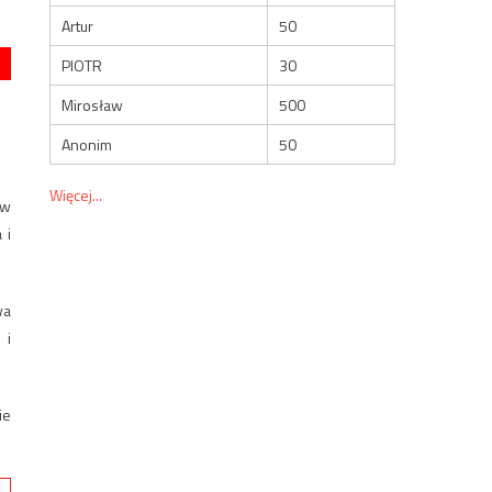
Artur
50
PIOTR
30
Mirosław
500
Anonim
50
Więcej...
ów
 i
wa
 i
ie