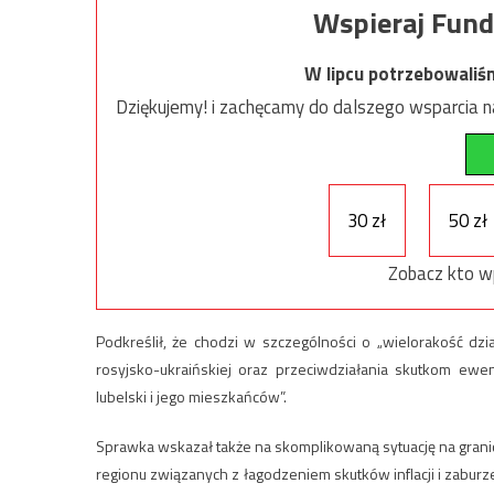
Wspieraj Fund
W lipcu potrzebowaliś
Dziękujemy! i zachęcamy do dalszego wsparcia na
30 zł
50 zł
Zobacz kto w
Podkreślił, że chodzi w szczególności o „wielorakość d
rosyjsko-ukraińskiej oraz przeciwdziałania skutkom ew
lubelski i jego mieszkańców”.
Sprawka wskazał także na skomplikowaną sytuację na granic
regionu związanych z łagodzeniem skutków inflacji i zabu