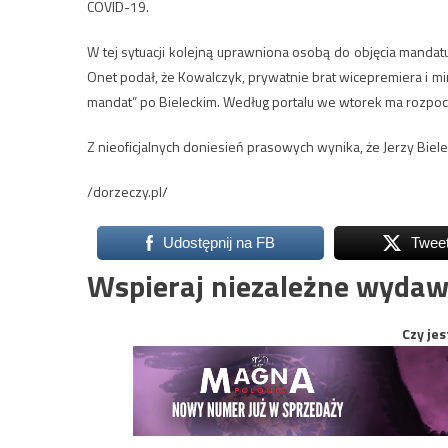
COVID-19.
W tej sytuacji kolejną uprawniona osobą do objęcia mandat
Onet podał, że Kowalczyk, prywatnie brat wicepremiera i mi
mandat” po Bieleckim. Według portalu we wtorek ma rozpoc
Z nieoficjalnych doniesień prasowych wynika, że Jerzy Biel
/dorzeczy.pl/
Udostępnij na FB
Twee
Wspieraj niezależne wydaw
Czy jes