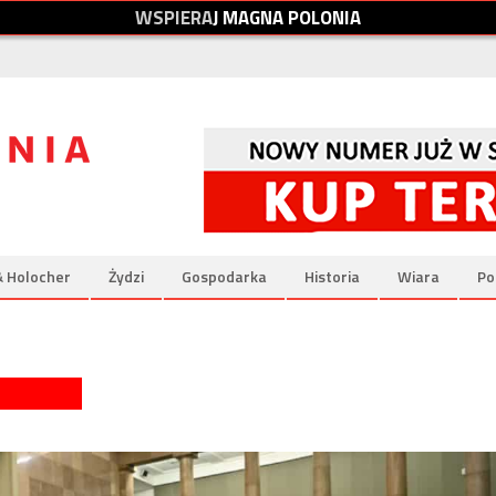
W
S
P
I
E
R
A
J
M
A
G
N
A
P
O
L
O
N
I
A
& Holocher
Żydzi
Gospodarka
Historia
Wiara
Po