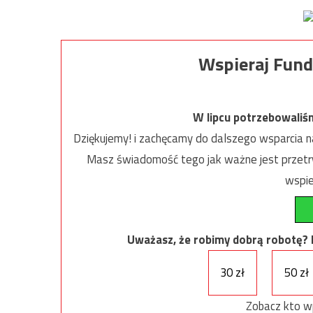
Wspieraj Fund
W lipcu potrzebowaliś
Dziękujemy! i zachęcamy do dalszego wsparcia na
Masz świadomość tego jak ważne jest przetrw
wspie
Uważasz, że robimy dobrą robotę? Ni
30 zł
50 zł
Zobacz kto w