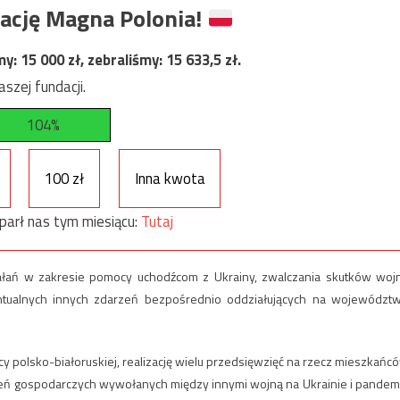
ację Magna Polonia!
my:
15 000
zł, zebraliśmy:
15 633,5
zł.
szej fundacji.
104%
100 zł
Inna kwota
parł nas tym miesiącu:
Tutaj
ziałań w zakresie pomocy uchodźcom z Ukrainy, zwalczania skutków woj
entualnych innych zdarzeń bezpośrednio oddziałujących na województ
y polsko-białoruskiej, realizację wielu przedsięwzięć na rzecz mieszkańc
rzeń gospodarczych wywołanych między innymi wojną na Ukrainie i pandem