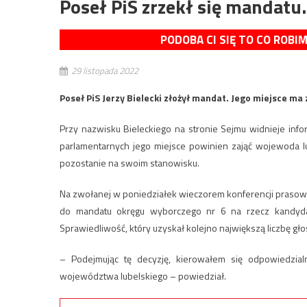
Poseł PiS zrzekł się mandatu
PODOBA CI SIĘ TO CO ROBI
29 listopada 2022
Poseł PiS Jerzy Bielecki złożył mandat. Jego miejsce m
Przy nazwisku Bieleckiego na stronie Sejmu widnieje inf
parlamentarnych jego miejsce powinien zająć wojewoda lu
pozostanie na swoim stanowisku.
Na zwołanej w poniedziałek wieczorem konferencji prasow
do mandatu okręgu wyborczego nr 6 na rzecz kandyda
Sprawiedliwość, który uzyskał kolejno największą liczbę gł
– Podejmując tę decyzję, kierowałem się odpowiedzialn
województwa lubelskiego – powiedział.