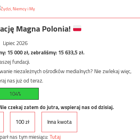
ację Magna Polonia!
Lipiec 2026
my:
15 000
zł, zebraliśmy:
15 633,5
zł.
szej fundacji.
anie niezależnych ośrodków medialnych? Nie zwlekaj więc,
raj nas już od teraz.
104%
e czekaj zatem do jutra, wspieraj nas od dzisiaj.
100 zł
Inna kwota
parł nas tym miesiącu:
Tutaj