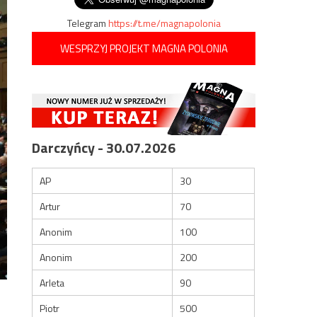
Telegram
https://t.me/magnapolonia
WESPRZYJ PROJEKT MAGNA POLONIA
Darczyńcy - 30.07.2026
AP
30
Artur
70
Anonim
100
Anonim
200
Arleta
90
Piotr
500