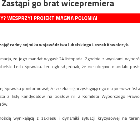
. Zastąpi go brat wicepremiera
MY? WESPRZYJ PROJEKT MAGNA POLONIA!
a zająć radny sejmiku województwa lubelskiego Leszek Kowalczyk.
ormacja, że jego mandat wygasł 24 listopada. Zgodnie z wynikami wybor
belski Lech Sprawka. Ten ogłosił jednak, że nie obejmie mandatu posła
ej Sprawka poinformował, że zrzeka się przysługującego mu pierwszeńst
ta z listy kandydatów na posłów nr 2 Komitetu Wyborczego Prawo
osów.
ością wynikającą z zakresu i dynamiki sytuacji kryzysowej na teren