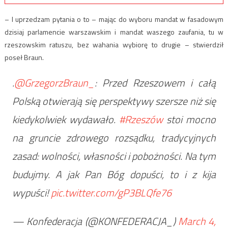
– I uprzedzam pytania o to – mając do wyboru mandat w fasadowym
dzisiaj parlamencie warszawskim i mandat waszego zaufania, tu w
rzeszowskim ratuszu, bez wahania wybiorę to drugie – stwierdził
poseł Braun.
.
@GrzegorzBraun_
: Przed Rzeszowem i całą
Polską otwierają się perspektywy szersze niż się
kiedykolwiek wydawało.
#Rzeszów
stoi mocno
na gruncie zdrowego rozsądku, tradycyjnych
zasad: wolności, własności i pobożności. Na tym
budujmy. A jak Pan Bóg dopuści, to i z kija
wypuści!
pic.twitter.com/gP3BLQfe76
— Konfederacja (@KONFEDERACJA_)
March 4,