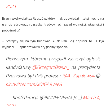
2021
Braun wychwalał też Rzeszów, który – jak opowiadał – „stoi mocno na
gruncie zdrowego rozsądku, tradycyjnych zasad wolności, własności i
pobożności”.
– Starajmy się na tym budować. A jak Pan Bóg dopuści, to i z kija
wypuści! — spuentował w oryginalny sposób.
Pierwszym, któremu przypadł zaszczyt ogłosić
kandydaturę
@GrzegorzBraun_
na prezydenta
Rzeszowa był dziś profesor
@A_Zapalowski
😉
pic.twitter.com/xOJGA9Vee8
— Konfederacja (@KONFEDERACJA_)
March 4,
2021