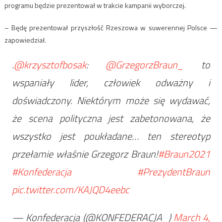
programu będzie prezentował w trakcie kampanii wyborczej.
– Będę prezentował przyszłość Rzeszowa w suwerennej Polsce —
zapowiedział.
.
@krzysztofbosak
:
@GrzegorzBraun_
to
wspaniały lider, człowiek odważny i
doświadczony. Niektórym może się wydawać,
że scena polityczna jest zabetonowana, że
wszystko jest poukładane… ten stereotyp
przełamie właśnie Grzegorz Braun!
#Braun2021
#Konfederacja
#PrezydentBraun
pic.twitter.com/KAJQD4eebc
— Konfederacja (@KONFEDERACJA_)
March 4,