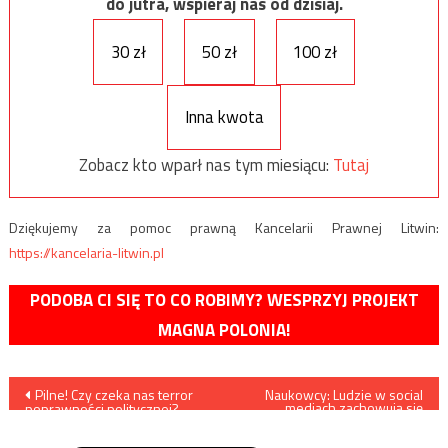
do jutra, wspieraj nas od dzisiaj.
30 zł
50 zł
100 zł
Inna kwota
Zobacz kto wparł nas tym miesiącu:
Tutaj
Dziękujemy za pomoc prawną Kancelarii Prawnej Litwin:
https://kancelaria-litwin.pl
PODOBA CI SIĘ TO CO ROBIMY? WESPRZYJ PROJEKT
MAGNA POLONIA!
Nawigacja
Pilne! Czy czeka nas terror
Naukowcy: Ludzie w social
mediach zachowują się
poprawności politycznej?
podobnie do szczurów w
wpisu
Projekt rezolucji uderza także
laboratoriach
w Polskę!