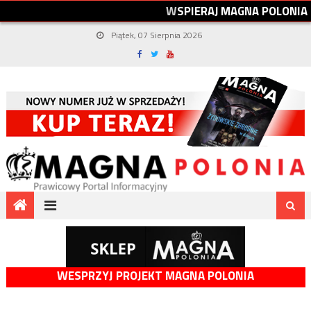
W
S
P
I
E
R
A
J
M
A
G
N
A
P
O
L
O
N
I
A
Piątek, 07 Sierpnia 2026
WESPRZYJ PROJEKT MAGNA POLONIA