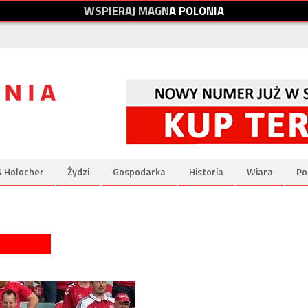
W
S
P
I
E
R
A
J
M
A
G
N
A
P
O
L
O
N
I
A
& Holocher
Żydzi
Gospodarka
Historia
Wiara
Po