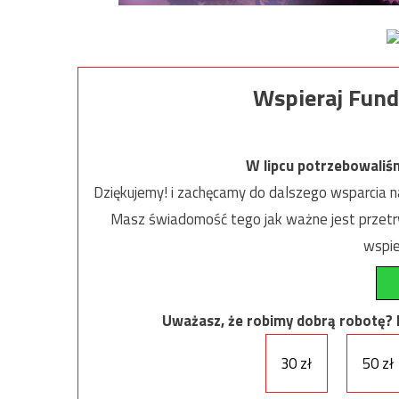
Wspieraj Fund
W lipcu potrzebowaliś
Dziękujemy! i zachęcamy do dalszego wsparcia na
Masz świadomość tego jak ważne jest przetrw
wspie
Uważasz, że robimy dobrą robotę? Ni
30 zł
50 zł