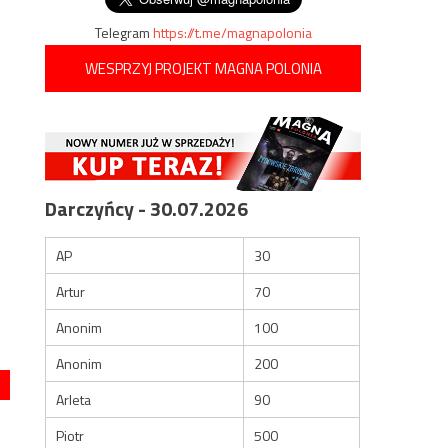
Telegram
https://t.me/magnapolonia
WESPRZYJ PROJEKT MAGNA POLONIA
Darczyńcy - 30.07.2026
AP
30
Artur
70
Anonim
100
Anonim
200
Arleta
90
Piotr
500