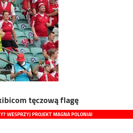
kibicom tęczową flagę
MY? WESPRZYJ PROJEKT MAGNA POLONIA!