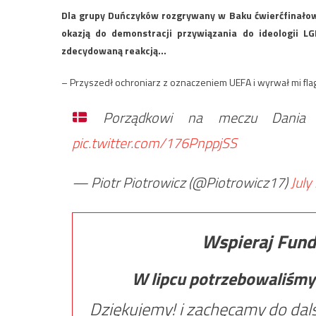
Dla grupy Duńczyków rozgrywany w Baku ćwierćfinałowy
okazją do demonstracji przywiązania do ideologii L
zdecydowaną reakcją…
– Przyszedł ochroniarz z oznaczeniem UEFA i wyrwał mi flagę
Porządkowi na meczu Dania – 
pic.twitter.com/176PnppjSS
— Piotr Piotrowicz (@Piotrowicz17)
July
Wspieraj Fund
W lipcu potrzebowaliśmy
Dziękujemy! i zachęcamy do dals