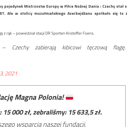
 pojedynek Mistrzostw Europy w Piłce Nożnej Dania : Czechy stał s
GBT. Ale w stolicy muzułmańskiego Azerbejdżanu spotkało się to 
 z rąk – powiedział stacji DR Sporten Kristoffer Foens.
Czechy zabierają kibicowi tęczową flagę.
 3, 2021
ację Magna Polonia!
:
15 000
zł, zebraliśmy:
15 633,5
zł.
zego wsparcia naszej fundacji.