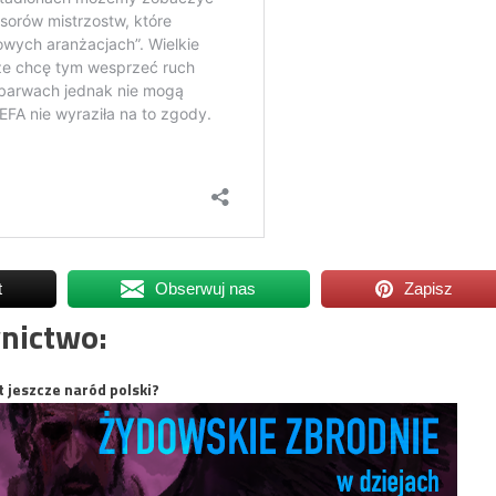
t
Obserwuj nas
Zapisz
nictwo:
t jeszcze naród polski?