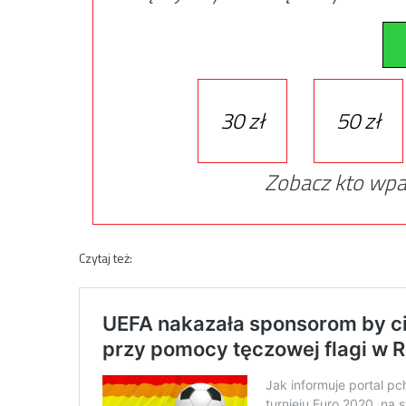
30 zł
50 zł
Zobacz kto wpa
Czytaj też: