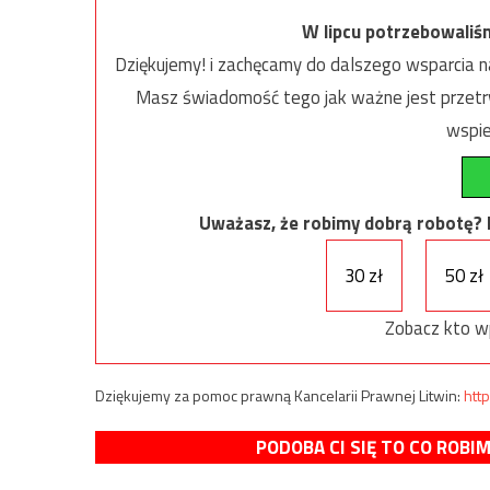
W lipcu potrzebowaliś
Dziękujemy! i zachęcamy do dalszego wsparcia na
Masz świadomość tego jak ważne jest przetrw
wspie
Uważasz, że robimy dobrą robotę? Ni
30 zł
50 zł
Zobacz kto w
Dziękujemy za pomoc prawną Kancelarii Prawnej Litwin:
http
PODOBA CI SIĘ TO CO ROBI