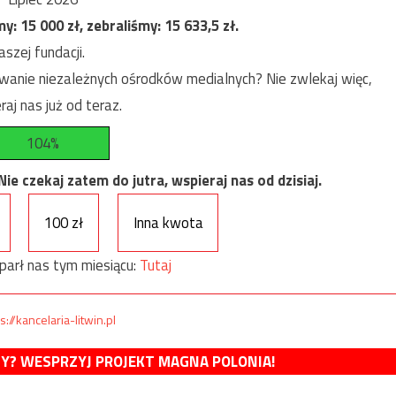
my:
15 000
zł, zebraliśmy:
15 633,5
zł.
szej fundacji.
anie niezależnych ośrodków medialnych? Nie zwlekaj więc,
raj nas już od teraz.
104%
e czekaj zatem do jutra, wspieraj nas od dzisiaj.
100 zł
Inna kwota
parł nas tym miesiącu:
Tutaj
s://kancelaria-litwin.pl
MY? WESPRZYJ PROJEKT MAGNA POLONIA!