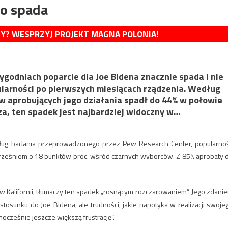
no spada
MY? WESPRZYJ PROJEKT MAGNA POLONIA!
ygodniach poparcie dla Joe Bidena znacznie spada i nie
ularności po pierwszych miesiącach rządzenia. Według
w aprobujących jego działania spadł do 44% w połowie
sza, ten spadek jest najbardziej widoczny w…
edług badania przeprowadzonego przez Pew Research Center, popularno
rześniem o 18 punktów proc. wśród czarnych wyborców. Z 85% aprobaty 
 Kalifornii, tłumaczy ten spadek „rosnącym rozczarowaniem”. Jego zdani
osunku do Joe Bidena, ale trudności, jakie napotyka w realizacji swoje
ocześnie jeszcze większą frustrację”.