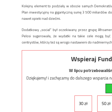
Kolejny element to podziały w obozie samych Demokrató
Plan inwestycyjny na gigantyczną sumę 3 500 miliardów dol
nawet opieki nad dziećmi.
Dodatkowy „social” był oczekiwany przez grupę Afroame
Pelosi sugerowała, że wydatki na takie cele mogą być
centrystów, którzy też są wrogo nastawieni do nadmiernyc
Wspieraj Fund
W lipcu potrzebowaliś
Dziękujemy! i zachęcamy do dalszego wsparcia na
30 zł
50 zł