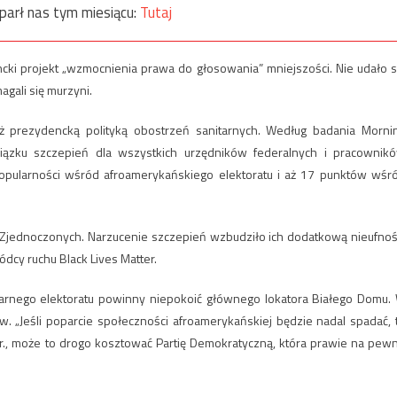
parł nas tym miesiącu:
Tutaj
cki projekt „wzmocnienia prawa do głosowania” mniejszości. Nie udało s
agali się murzyni.
ż prezydencką polityką obostrzeń sanitarnych. Według badania Morni
ązku szczepień dla wszystkich urzędników federalnych i pracownik
 popularności wśród afroamerykańskiego elektoratu i aż 17 punktów wśr
Zjednoczonych. Narzucenie szczepień wzbudziło ich dodatkową nieufnoś
ódcy ruchu Black Lives Matter.
zarnego elektoratu powinny niepokoić głównego lokatora Białego Domu.
„Jeśli poparcie społeczności afroamerykańskiej będzie nadal spadać, 
., może to drogo kosztować Partię Demokratyczną, która prawie na pew