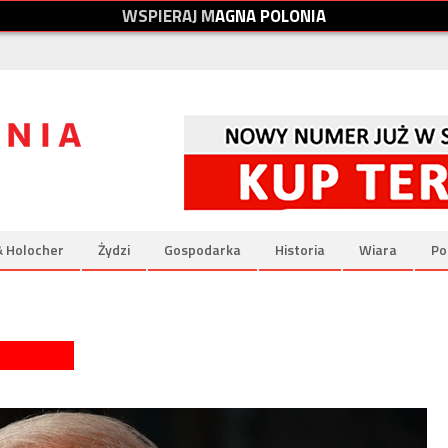
W
S
P
I
E
R
A
J
M
A
G
N
A
P
O
L
O
N
I
A
& Holocher
Żydzi
Gospodarka
Historia
Wiara
Po