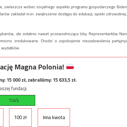
w, zwłaszcza wobec socjalnego aspektu programu gospodarczego Biden
arów zakładał m.in. zwiększenie dostępu do edukacji, opieki zdrowotnej,
rykanów, ale ostatnio nawet przewodnicząca Izby Reprezentantów Nan
 mocno zredukowane. Chodzi o uspokojenie niezadowolenia partyjny
h wydatków.
ację Magna Polonia!
my:
15 000
zł, zebraliśmy:
15 633,5
zł.
szej fundacji.
104%
100 zł
Inna kwota