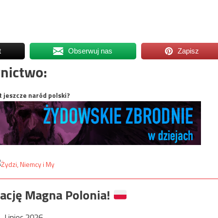
t
Obserwuj nas
Zapisz
nictwo:
t jeszcze naród polski?
ację Magna Polonia!
Lipiec 2026