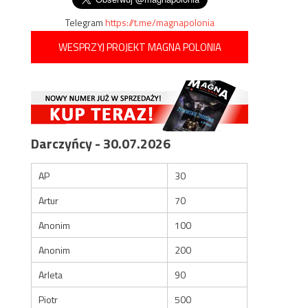
Telegram
https://t.me/magnapolonia
WESPRZYJ PROJEKT MAGNA POLONIA
Darczyńcy - 30.07.2026
AP
30
Artur
70
Anonim
100
Anonim
200
Arleta
90
Piotr
500