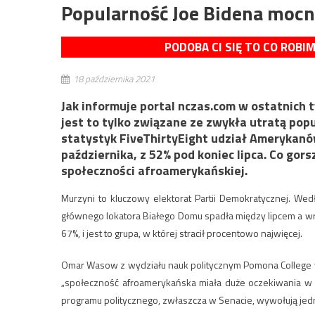
Popularność Joe Bidena moc
PODOBA CI SIĘ TO CO ROBI
18 października 2021
Jak informuje portal nczas.com w ostatnich t
jest to tylko związane ze zwykła utratą pop
statystyk FiveThirtyEight udział Amerykanó
października, z 52% pod koniec lipca. Co gor
społeczności afroamerykańskiej.
Murzyni to kluczowy elektorat Partii Demokratycznej. W
głównego lokatora Białego Domu spadła między lipcem a w
67%, i jest to grupa, w której stracił procentowo najwięcej.
Omar Wasow z wydziału nauk politycznym Pomona College w
„społeczność afroamerykańska miała duże oczekiwania w st
programu politycznego, zwłaszcza w Senacie, wywołują jedn