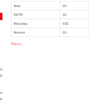
Artur
50
PIOTR
30
Mirosław
500
Anonim
50
Więcej...
ść
do
em
go