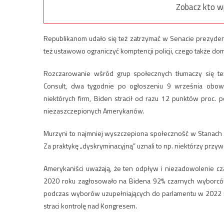
Zobacz kto w
Republikanom udało się też zatrzymać w Senacie prezyden
też ustawowo ograniczyć komptencji policji, czego także dom
Rozczarowanie wśród grup społecznych tłumaczy się te
Consult, dwa tygodnie po ogłoszeniu 9 września obowi
niektórych firm, Biden stracił od razu 12 punktów proc.
niezaszczepionych Amerykanów.
Murzyni to najmniej wyszczepiona społeczność w Stanach 
Za praktykę „dyskryminacyjną” uznali to np. niektórzy przyw
Amerykaniści uważają, że ten odpływ i niezadowolenie c
2020 roku zagłosowało na Bidena 92% czarnych wyborców. 
podczas wyborów uzupełniających do parlamentu w 2022 r
straci kontrolę nad Kongresem.