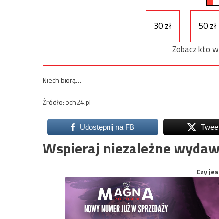
30 zł
50 zł
Zobacz kto w
Niech biorą…
Źródło: pch24.pl
Udostępnij na FB
Twee
Wspieraj niezależne wydaw
Czy jes