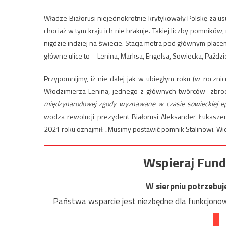
Władze Białorusi niejednokrotnie krytykowały Polskę za u
chociaż w tym kraju ich nie brakuje. Takiej liczby pomników
nigdzie indziej na świecie. Stacja metra pod głównym place
główne ulice to – Lenina, Marksa, Engelsa, Sowiecka, Paźdz
Przypomnijmy, iż nie dalej jak w ubiegłym roku (w rocznic
Włodzimierza Lenina, jednego z głównych twórców zbr
międzynarodowej zgody wyznawane w czasie sowieckiej epo
wodza rewolucji prezydent Białorusi Aleksander Łukasze
2021 roku oznajmił: „Musimy postawić pomnik Stalinowi. W
Wspieraj Fund
W sierpniu potrzebu
Państwa wsparcie jest niezbędne dla funkcjonow