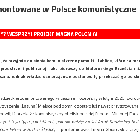
emontowane w Polsce komunistyczne
MY? WESPRZYJ PROJEKT MAGNA POLONIA!
 że przyjmie do siebie komunistyczne pomniki i tablice, które na mo
przestrzeni publicznej. Jako pierwszy do białoruskiego Brześcia mi
Leszna, jednak władze samorządowe postanowiły przekazać go polski
Radzieckiej zdemontowanego w Lesznie (rozebrany w lutym 2020) zwróci
arzyszenie „Laguna”. Miejsce pod pomnik zostało już nawet przygotowane
nowił, iż przekaże komunistyczny obelisk polskiej Fundacji Minionej Epoki
nymi tego typu pamiątkami, pomnik wdzięczności Armii Radzieckiej będz
um PRL-u w Rudzie Śląskiej
– poinformowała Lucyna Gbiorczyk z Urzę