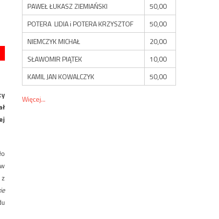
PAWEŁ ŁUKASZ ZIEMIAŃSKI
50,00
POTERA LIDIA i POTERA KRZYSZTOF
50,00
NIEMCZYK MICHAŁ
20,00
SŁAWOMIR PIĄTEK
10,00
KAMIL JAN KOWALCZYK
50,00
cy
Więcej...
ał
ej
ło
 w
 z
ie
du