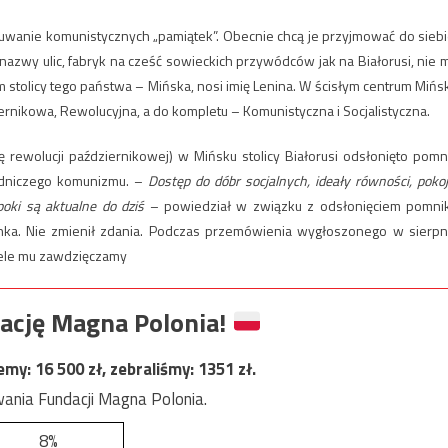
suwanie komunistycznych „pamiątek”. Obecnie chcą je przyjmować do siebi
, nazwy ulic, fabryk na cześć sowieckich przywódców jak na Białorusi, nie 
m stolicy tego państwa – Mińska, nosi imię Lenina. W ścisłym centrum Mińs
iernikowa, Rewolucyjna, a do kompletu – Komunistyczna i Socjalistyczna.
ę rewolucji październikowej) w Mińsku stolicy Białorusi odsłonięto pomn
odniczego komunizmu. –
Dostęp do dóbr socjalnych, ideały równości, pokoj
ki są aktualne do dziś
– powiedział w związku z odsłonięciem pomni
nka. Nie zmienił zdania. Podczas przemówienia wygłoszonego w sierpn
iele mu zawdzięczamy
ację Magna Polonia!
jemy:
16 500
zł, zebraliśmy:
1351
zł.
ania Fundacji Magna Polonia.
8%