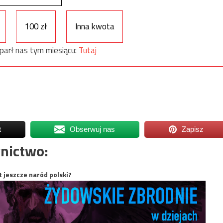
100 zł
Inna kwota
parł nas tym miesiącu:
Tutaj
t
Obserwuj nas
Zapisz
nictwo:
t jeszcze naród polski?