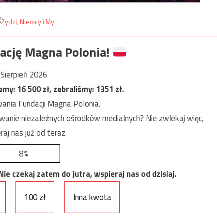
ację Magna Polonia!
Sierpień 2026
jemy:
16 500
zł, zebraliśmy:
1351
zł.
ania Fundacji Magna Polonia.
anie niezależnych ośrodków medialnych? Nie zwlekaj więc,
raj nas już od teraz.
8%
e czekaj zatem do jutra, wspieraj nas od dzisiaj.
100 zł
Inna kwota