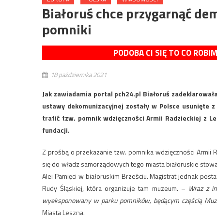
Białoruś chce przygarnąć d
pomniki
PODOBA CI SIĘ TO CO ROBI
18 października 2021
Jak zawiadamia portal pch24.pl Białoruś zadeklarowała,
ustawy dekomunizacyjnej zostały w Polsce usunięte z 
trafić tzw. pomnik wdzięczności Armii Radzieckiej z 
fundacji.
Z prośbą o przekazanie tzw. pomnika wdzięczności Armii 
się do władz samorządowych tego miasta białoruskie stow
Alei Pamięci w białoruskim Brześciu. Magistrat jednak posta
Rudy Śląskiej, która organizuje tam muzeum. –
Wraz z in
wyeksponowany w parku pomników, będącym częścią Muze
Miasta Leszna.