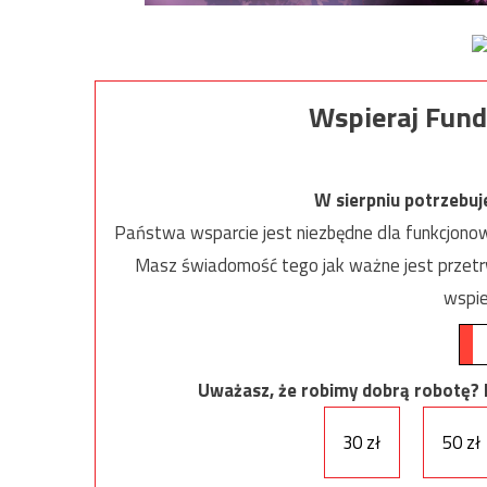
Wspieraj Fund
W sierpniu potrzebu
Państwa wsparcie jest niezbędne dla funkcjonow
Masz świadomość tego jak ważne jest przetrw
wspie
Uważasz, że robimy dobrą robotę? Ni
30 zł
50 zł