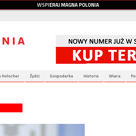
W
S
P
I
E
R
A
J
M
A
G
N
A
P
O
L
O
N
I
A
& Holocher
Żydzi
Gospodarka
Historia
Wiara
Po