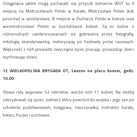
Osiągnięcia jakimi mogą pochwalić się przyszli żołnierze WOT to: II
miejsce na Mistrzostwach Polski w Karate, Mistrzostwo Polski (kat.
juniorów) w wioślarstwie, III miejsce w Pucharze Polski w boksie oraz
wicemistrzostwo Polski w koszykówce kobiet. Są to ludzie o
różnorodnych zainteresowaniach od gotowania przez fotografię,
mitologię skandynawską, motoryzację po hodowlę psów rasowych.
Większość z nich prowadzi zwyczajne życie, pracując, prowadząc dom i
wychowując dzieci.
12 WIELKOPOLSKA BRYGADA OT, Leszno na placu koszar, godz.
10.00
Słowa roty wypowie 52 rekrutów, wśród nich 11 kobiet. Na służbę
zdecydowali się ojciec, żołnierz który powrócił do wojska i jego syn po
szkoleniu podstawowym, księgowa, nauczycielka, instruktor karate,
tokarz, fryzjer i uczniowie.