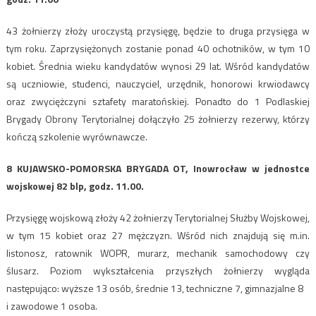
43 żołnierzy złoży uroczystą przysięgę, będzie to druga przysięga w
tym roku. Zaprzysiężonych zostanie ponad 40 ochotników, w tym 10
kobiet. Średnia wieku kandydatów wynosi 29 lat. Wśród kandydatów
są uczniowie, studenci, nauczyciel, urzędnik, honorowi krwiodawcy
oraz zwyciężczyni sztafety maratońskiej. Ponadto do 1 Podlaskiej
Brygady Obrony Terytorialnej dołączyło 25 żołnierzy rezerwy, którzy
kończą szkolenie wyrównawcze.
8 KUJAWSKO-POMORSKA BRYGADA OT, Inowrocław w jednostce
wojskowej
82 blp,
godz. 11.00.
Przysięgę wojskową złoży 42 żołnierzy Terytorialnej Służby Wojskowej,
w tym 15 kobiet oraz 27 mężczyzn. Wśród nich znajdują się m.in.
listonosz, ratownik WOPR, murarz, mechanik samochodowy czy
ślusarz. Poziom wykształcenia przyszłych żołnierzy wygląda
następująco: wyższe 13 osób, średnie 13, techniczne 7, gimnazjalne 8
i zawodowe 1 osoba.