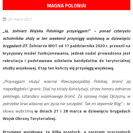
MAGNA POLONIA!
26 marca 2021
„Ja, żołnierz Wojska Polskiego przysięgam!” – ponad czterystu
ochotników złoży w ten weekend przysięgę wojskową w dziewięciu
brygadach OT.
Żołnierze WOT od 17 października 2020 r. przeszli na
kryzysowy model funkcjonowania, jednak nadal prowadzona jest
rekrutacja i podstawowe szkolenie kandydatów do terytorialnej
służby wojskowej. Etap ten kończy się przysięgą wojskową.
„Przysięgam służyć wiernie Rzeczypospolitej Polskiej, bronić jej
niepodległości i granic. Stać na straży Konstytucji, strzec honoru żołnierza
polskiego, sztandaru wojskowego bronić. Za sprawę mojej Ojczyzny, w
potrzebie krwi własnej ani życia nie szczędzić. Tak mi dopomóż Bóg”
– te
słowa wybrzmią
w dniach 27 i 28 marca w dziewięciu brygadach
Wojsk Obrony Terytorialnej.
Przysięga wojskowa, to kilka prostych, a zarazem uroczystych