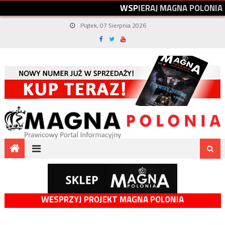
W
S
P
I
E
R
A
J
M
A
G
N
A
P
O
L
O
N
I
A
Piątek, 07 Sierpnia 2026
WESPRZYJ PROJEKT MAGNA POLONIA