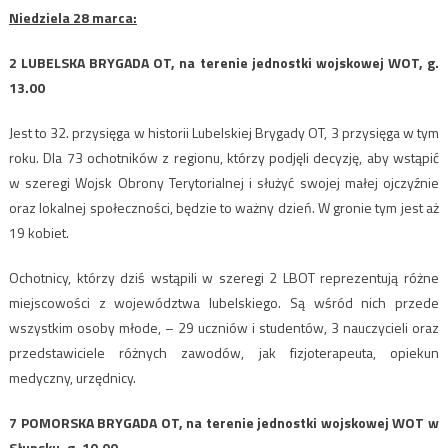
Niedziela 28 marca:
2 LUBELSKA BRYGADA OT, na terenie jednostki wojskowej WOT, g.
13.00
Jest to 32. przysięga w historii Lubelskiej Brygady OT, 3 przysięga w tym
roku. Dla 73 ochotników z regionu, którzy podjęli decyzję, aby wstąpić
w szeregi Wojsk Obrony Terytorialnej i służyć swojej małej ojczyźnie
oraz lokalnej społeczności, będzie to ważny dzień. W gronie tym jest aż
19 kobiet.
Ochotnicy, którzy dziś wstąpili w szeregi 2 LBOT reprezentują różne
miejscowości z województwa lubelskiego. Są wśród nich przede
wszystkim osoby młode, – 29 uczniów i studentów, 3 nauczycieli oraz
przedstawiciele różnych zawodów, jak fizjoterapeuta, opiekun
medyczny, urzędnicy.
7 POMORSKA BRYGADA OT, na terenie jednostki wojskowej WOT w
Słupsku, g. 10.00