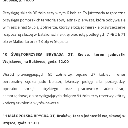
Przysięgę składa 38 żołnierzy w tym 6 kobiet. To już trzecia tegoroczna
przysięga pomorskich terytorialsów, jednak pierwsza, która odbywa się
w mieście nad Słupią. Żołnierze, którzy złożą żołnierskie przyrzeczenie
rozpoczną służbę w batalionach lekkiej piechoty podległych 7 PBOT: 71
blp w Malborku oraz 73 blp w Słupsku.
10 ŚWIĘTOKRZYSKA BRYGADA OT, Kielce, teren jednostki
Wojskowej na Bukówce, godz. 12.00
Wśród przysięgających 85 żołnierzy, będzie 27 kobiet. Trener
personalny sędzia judo bokser, leśniczy, pielęgniarki, pedagodzy,
operator sprzętu ciężkiego oraz pracownicy administracji
samorządowej do przysięgających dołączy 51 żołnierzy rezerwy którzy
kończą szkolenie wyrównawcze.
11 MAŁOPOLSKA BRYGDA OT, Kraków, teren jednostki wojskowej w
Rząsce, godz. 11.00
,