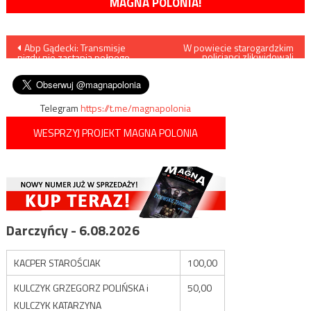
MAGNA POLONIA!
Nawigacja
Abp Gądecki: Transmisje
W powiecie starogardzkim
policjanci zlikwidowali
nigdy nie zastąpią pełnego
laboratorium do wytwarzania
wpisu
uczestnictwa w Eucharystii
narkotyków
Telegram
https://t.me/magnapolonia
WESPRZYJ PROJEKT MAGNA POLONIA
Darczyńcy - 6.08.2026
KACPER STAROŚCIAK
100,00
KULCZYK GRZEGORZ POLIŃSKA i
50,00
KULCZYK KATARZYNA