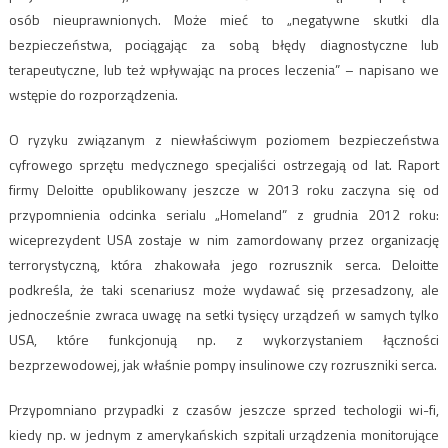
osób nieuprawnionych. Może mieć to „negatywne skutki dla
bezpieczeństwa, pociągając za sobą błędy diagnostyczne lub
terapeutyczne, lub też wpływając na proces leczenia” – napisano we
wstępie do rozporządzenia.
O ryzyku związanym z niewłaściwym poziomem bezpieczeństwa
cyfrowego sprzętu medycznego specjaliści ostrzegają od lat. Raport
firmy Deloitte opublikowany jeszcze w 2013 roku zaczyna się od
przypomnienia odcinka serialu „Homeland” z grudnia 2012 roku:
wiceprezydent USA zostaje w nim zamordowany przez organizację
terrorystyczną, która zhakowała jego rozrusznik serca. Deloitte
podkreśla, że taki scenariusz może wydawać się przesadzony, ale
jednocześnie zwraca uwagę na setki tysięcy urządzeń w samych tylko
USA, które funkcjonują np. z wykorzystaniem łączności
bezprzewodowej, jak właśnie pompy insulinowe czy rozruszniki serca.
Przypomniano przypadki z czasów jeszcze sprzed techologii wi-fi,
kiedy np. w jednym z amerykańskich szpitali urządzenia monitorujące