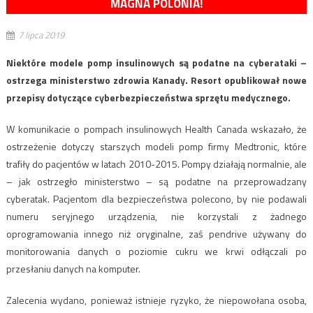
MAGNA POLONIA!
7 lipca 2019
Niektóre modele pomp insulinowych są podatne na cyberataki –
ostrzega ministerstwo zdrowia Kanady. Resort opublikował nowe
przepisy dotyczące cyberbezpieczeństwa sprzętu medycznego.
W komunikacie o pompach insulinowych Health Canada wskazało, że
ostrzeżenie dotyczy starszych modeli pomp firmy Medtronic, które
trafiły do pacjentów w latach 2010-2015. Pompy działają normalnie, ale
– jak ostrzegło ministerstwo – są podatne na przeprowadzany
cyberatak. Pacjentom dla bezpieczeństwa polecono, by nie podawali
numeru seryjnego urządzenia, nie korzystali z żadnego
oprogramowania innego niż oryginalne, zaś pendrive używany do
monitorowania danych o poziomie cukru we krwi odłączali po
przesłaniu danych na komputer.
Zalecenia wydano, ponieważ istnieje ryzyko, że niepowołana osoba,