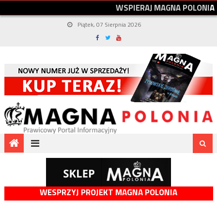
W
S
P
I
E
R
A
J
M
A
G
N
A
P
O
L
O
N
I
A
Piątek, 07 Sierpnia 2026
WESPRZYJ PROJEKT MAGNA POLONIA