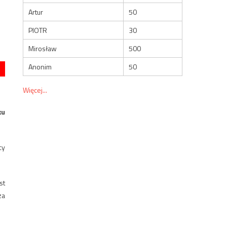
Artur
50
PIOTR
30
Mirosław
500
Anonim
50
Więcej...
ku
cy
st
za