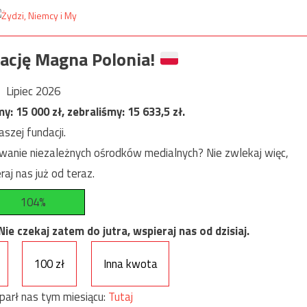
ację Magna Polonia!
Lipiec 2026
my:
15 000
zł, zebraliśmy:
15 633,5
zł.
szej fundacji.
anie niezależnych ośrodków medialnych? Nie zwlekaj więc,
raj nas już od teraz.
104%
e czekaj zatem do jutra, wspieraj nas od dzisiaj.
100 zł
Inna kwota
parł nas tym miesiącu:
Tutaj