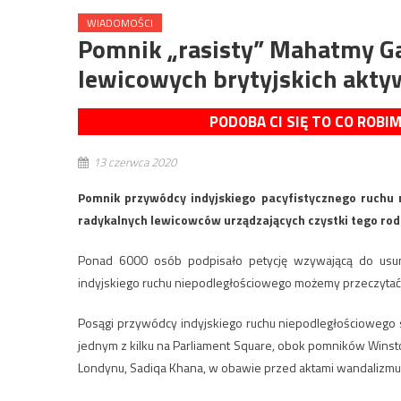
WIADOMOŚCI
Pomnik „rasisty” Mahatmy Ga
lewicowych brytyjskich akty
PODOBA CI SIĘ TO CO ROBI
13 czerwca 2020
Pomnik przywódcy indyjskiego pacyfistycznego ruchu 
radykalnych lewicowców urządzających czystki tego rodz
Ponad 6000 osób podpisało petycję wzywającą do usuni
indyjskiego ruchu niepodległościowego możemy przeczytać, 
Posągi przywódcy indyjskiego ruchu niepodległościowego 
jednym z kilku na Parliament Square, obok pomników Winston
Londynu, Sadiqa Khana, w obawie przed aktami wandalizmu