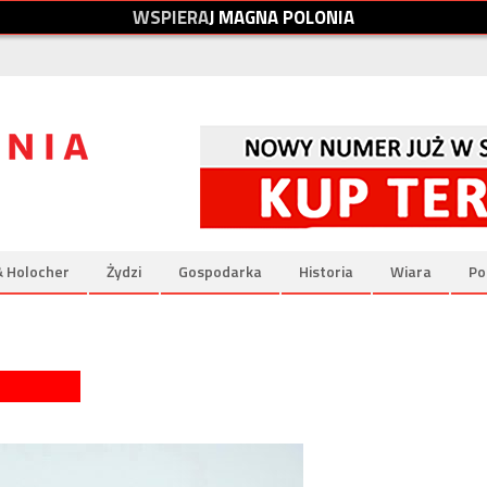
W
S
P
I
E
R
A
J
M
A
G
N
A
P
O
L
O
N
I
A
& Holocher
Żydzi
Gospodarka
Historia
Wiara
Po