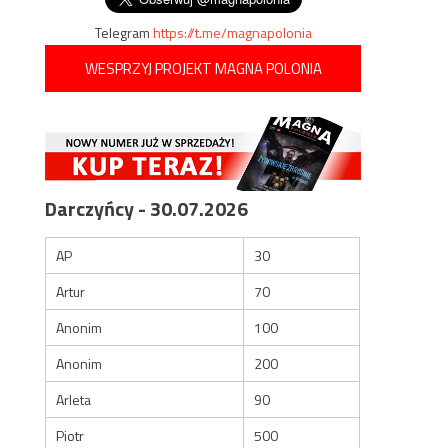
Telegram
https://t.me/magnapolonia
WESPRZYJ PROJEKT MAGNA POLONIA
Darczyńcy - 30.07.2026
AP
30
Artur
70
Anonim
100
Anonim
200
Arleta
90
Piotr
500