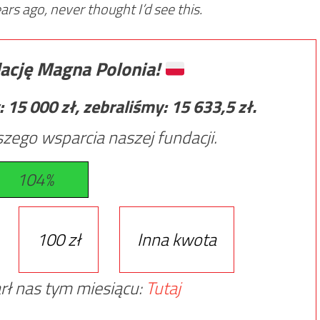
s ago, never thought I’d see this.
ację Magna Polonia!
:
15 000
zł, zebraliśmy:
15 633,5
zł.
zego wsparcia naszej fundacji.
104%
100 zł
Inna kwota
rł nas tym miesiącu:
Tutaj