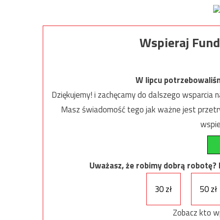
Wspieraj Fund
W lipcu potrzebowaliś
Dziękujemy! i zachęcamy do dalszego wsparcia na
Masz świadomość tego jak ważne jest przetrw
wspie
Uważasz, że robimy dobrą robotę? Ni
30 zł
50 zł
Zobacz kto w