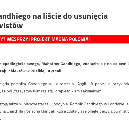
ndhiego na liście do usunięcia
wistów
MY? WESPRZYJ PROJEKT MAGNA POLONIA!
niepodległościowego, Mahatmy Gandhiego, znalazła się na celowni
aju obiektów w Wielkiej Brytanii.
ęcia pomnika Gandhiego w Leicester w Anglii. W petycji o przywód
że był „faszystowskim rasistą i drapieżnikiem seksualnym”.
stoją także w Manchesterze i Londynie. Pomnik Gandhiego w Londynie je
a Churchilla i Nelsona Mandeli, które zostały zasłonięte decyzją burmistr
.