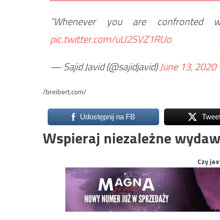
“Whenever you are confronted w
pic.twitter.com/uU2SVZ1RUo
— Sajid Javid (@sajidjavid)
June 13, 2020
/breibert.com/
Udostępnij na FB
Twee
Wspieraj niezależne wydaw
Czy jes