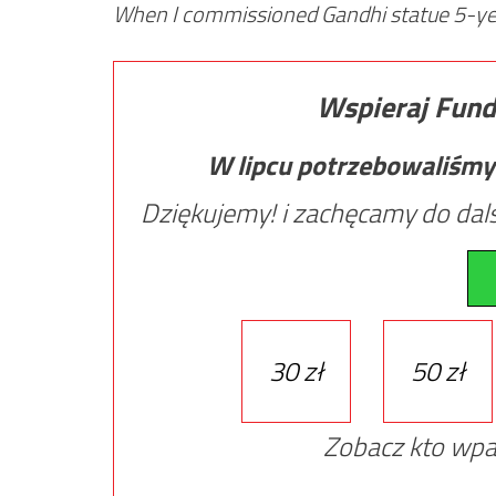
When I commissioned Gandhi statue 5-year
Wspieraj Fund
W lipcu potrzebowaliśmy
Dziękujemy! i zachęcamy do dals
30 zł
50 zł
Zobacz kto wpa