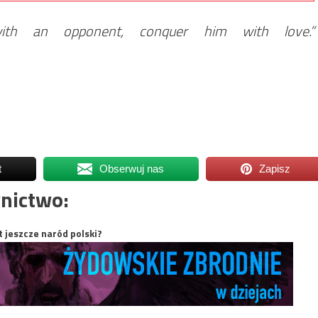
ith an opponent, conquer him with love.”
t
Obserwuj nas
Zapisz
nictwo:
t jeszcze naród polski?