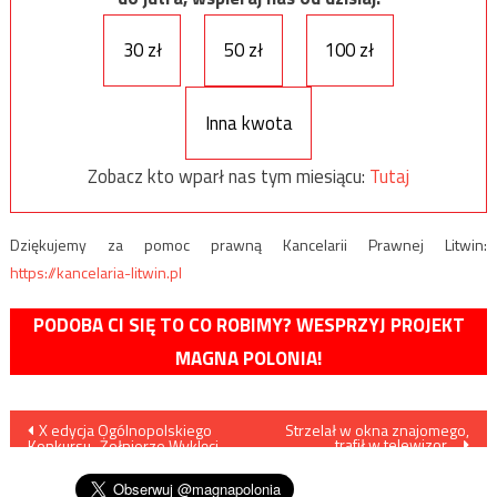
30 zł
50 zł
100 zł
Inna kwota
Zobacz kto wparł nas tym miesiącu:
Tutaj
Dziękujemy za pomoc prawną Kancelarii Prawnej Litwin:
https://kancelaria-litwin.pl
PODOBA CI SIĘ TO CO ROBIMY? WESPRZYJ PROJEKT
MAGNA POLONIA!
Nawigacja
X edycja Ogólnopolskiego
Strzelał w okna znajomego,
trafił w telewizor…
Konkursu „Żołnierze Wyklęci
wpisu
– Bohaterowie Niezłomni”