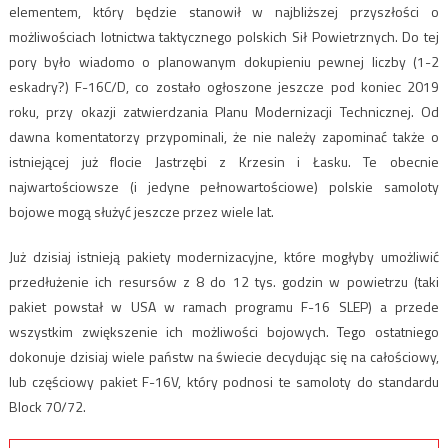
elementem, który będzie stanowił w najbliższej przyszłości o
możliwościach lotnictwa taktycznego polskich Sił Powietrznych. Do tej
pory było wiadomo o planowanym dokupieniu pewnej liczby (1-2
eskadry?) F-16C/D, co zostało ogłoszone jeszcze pod koniec 2019
roku, przy okazji zatwierdzania Planu Modernizacji Technicznej. Od
dawna komentatorzy przypominali, że nie należy zapominać także o
istniejącej już flocie Jastrzębi z Krzesin i Łasku. Te obecnie
najwartościowsze (i jedyne pełnowartościowe) polskie samoloty
bojowe mogą służyć jeszcze przez wiele lat.
Już dzisiaj istnieją pakiety modernizacyjne, które mogłyby umożliwić
przedłużenie ich resursów z 8 do 12 tys. godzin w powietrzu (taki
pakiet powstał w USA w ramach programu F-16 SLEP) a przede
wszystkim zwiększenie ich możliwości bojowych. Tego ostatniego
dokonuje dzisiaj wiele państw na świecie decydując się na całościowy,
lub częściowy pakiet F-16V, który podnosi te samoloty do standardu
Block 70/72.