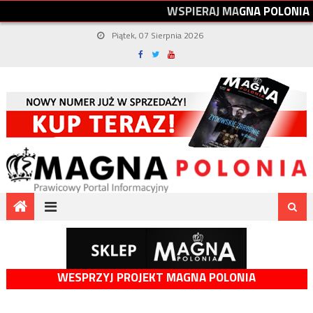
W
S
P
I
E
R
A
J
M
A
G
N
A
P
O
L
O
N
I
A
Piątek, 07 Sierpnia 2026
WESPRZYJ PROJEKT MAGNA POLONIA