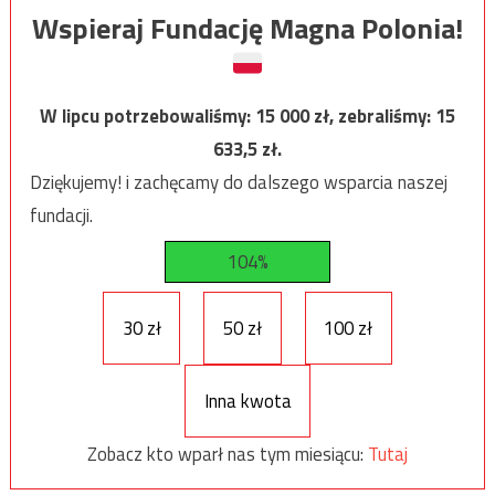
Wspieraj Fundację Magna Polonia!
W lipcu potrzebowaliśmy:
15 000
zł, zebraliśmy:
15
633,5
zł.
Dziękujemy! i zachęcamy do dalszego wsparcia naszej
fundacji.
104%
30 zł
50 zł
100 zł
Inna kwota
Zobacz kto wparł nas tym miesiącu:
Tutaj