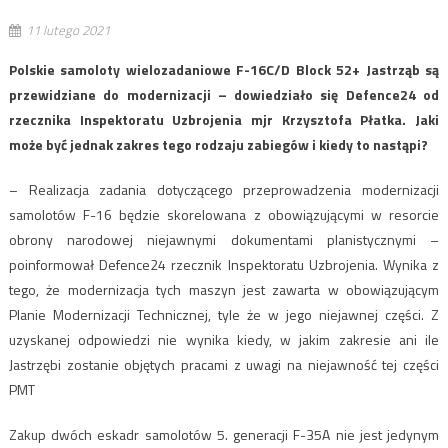
11 lutego 2021
Polskie samoloty wielozadaniowe F-16C/D Block 52+ Jastrząb są
przewidziane do modernizacji – dowiedziało się Defence24 od
rzecznika Inspektoratu Uzbrojenia mjr Krzysztofa Płatka. Jaki
może być jednak zakres tego rodzaju zabiegów i kiedy to nastąpi?
– Realizacja zadania dotyczącego przeprowadzenia modernizacji
samolotów F-16 będzie skorelowana z obowiązującymi w resorcie
obrony narodowej niejawnymi dokumentami planistycznymi –
poinformował Defence24 rzecznik Inspektoratu Uzbrojenia. Wynika z
tego, że modernizacja tych maszyn jest zawarta w obowiązującym
Planie Modernizacji Technicznej, tyle że w jego niejawnej części. Z
uzyskanej odpowiedzi nie wynika kiedy, w jakim zakresie ani ile
Jastrzębi zostanie objętych pracami z uwagi na niejawność tej części
PMT
Zakup dwóch eskadr samolotów 5. generacji F-35A nie jest jedynym