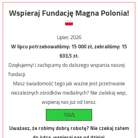
Wspieraj Fundację Magna Polonia!
Lipiec 2026
W lipcu potrzebowaliśmy:
15 000
zł, zebraliśmy:
15
633,5
zł.
Dziękujemy! i zachęcamy do dalszego wsparcia naszej
fundacji.
Masz świadomość tego jak ważne jest przetrwanie
niezależnych ośrodków medialnych? Nie zwlekaj więc,
wspieraj nas już od teraz.
104%
Uważasz, że robimy dobrą robotę? Nie czekaj zatem
do jutra, wspieraj nas od dzisiaj.