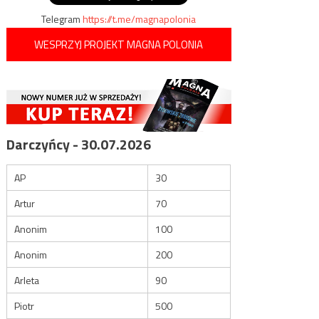
Telegram
https://t.me/magnapolonia
WESPRZYJ PROJEKT MAGNA POLONIA
Darczyńcy - 30.07.2026
AP
30
Artur
70
Anonim
100
Anonim
200
Arleta
90
Piotr
500