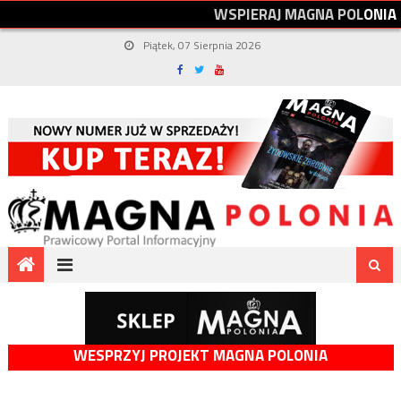
W
S
P
I
E
R
A
J
M
A
G
N
A
P
O
L
O
N
I
A
Piątek, 07 Sierpnia 2026
WESPRZYJ PROJEKT MAGNA POLONIA