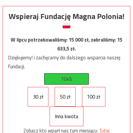
Wspieraj Fundację Magna Polonia!
W lipcu potrzebowaliśmy:
15 000
zł, zebraliśmy:
15
633,5
zł.
Dziękujemy! i zachęcamy do dalszego wsparcia naszej
fundacji.
104%
30 zł
50 zł
100 zł
Inna kwota
Zobacz kto wparł nas tym miesiącu:
Tutaj