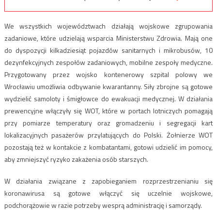
We wszystkich województwach działają wojskowe zgrupowania
zadaniowe, które udzielają wsparcia Ministerstwu Zdrowia. Mają one
do dyspozycji kilkadziesiąt pojazdów sanitarnych i mikrobusów, 10
dezynfekcyjnych zespołów zadaniowych, mobilne zespoły medyczne.
Przygotowany przez wojsko kontenerowy szpital polowy we
Wrocławiu umożliwia odbywanie kwarantanny. Siły zbrojne są gotowe
wydzielić samoloty i śmigłowce do ewakuacji medycznej. W działania
prewencyjne włączyły się WOT, które w portach lotniczych pomagają
przy pomiarze temperatury oraz gromadzeniu i segregacji kart
lokalizacyjnych pasażerów przylatujących do Polski. Żołnierze WOT
pozostają też w kontakcie z kombatantami, gotowi udzielić im pomocy,
aby zmniejszyć ryzyko zakażenia osób starszych.
W działania związane z zapobieganiem rozprzestrzenianiu się
koronawirusa są gotowe włączyć się uczelnie wojskowe,
podchorążowie w razie potrzeby wesprą administrację i samorządy.