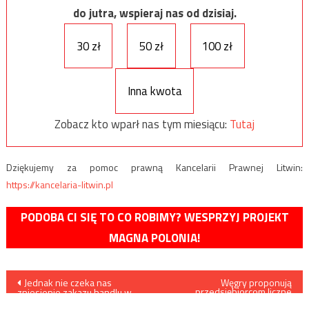
do jutra, wspieraj nas od dzisiaj.
30 zł
50 zł
100 zł
Inna kwota
Zobacz kto wparł nas tym miesiącu:
Tutaj
Dziękujemy za pomoc prawną Kancelarii Prawnej Litwin:
https://kancelaria-litwin.pl
PODOBA CI SIĘ TO CO ROBIMY? WESPRZYJ PROJEKT
MAGNA POLONIA!
Nawigacja
Jednak nie czeka nas
Węgry proponują
przedsiębiorcom liczne
zniesienie zakazu handlu w
udogodnienia i zwolnienia od
niedzielę