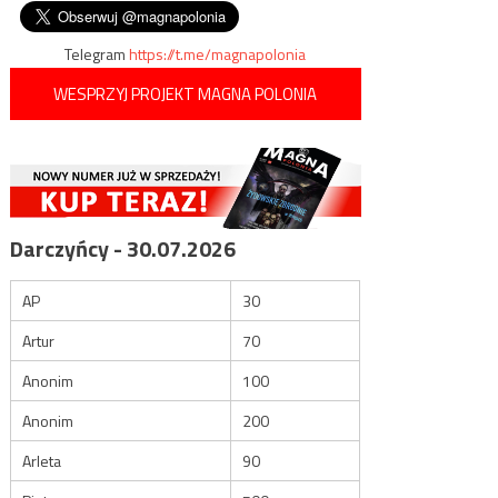
wpisu
podatków na czas pandemii
Telegram
https://t.me/magnapolonia
WESPRZYJ PROJEKT MAGNA POLONIA
Darczyńcy - 30.07.2026
AP
30
Artur
70
Anonim
100
Anonim
200
Arleta
90