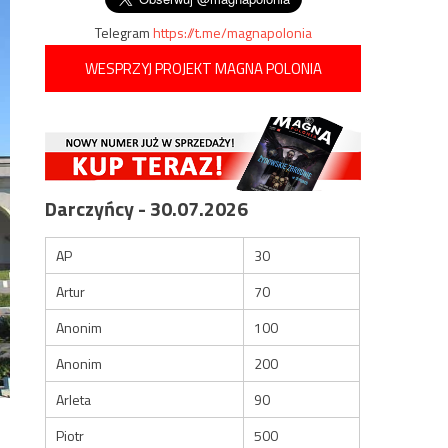
Telegram
https://t.me/magnapolonia
WESPRZYJ PROJEKT MAGNA POLONIA
Darczyńcy - 30.07.2026
AP
30
Artur
70
Anonim
100
Anonim
200
Arleta
90
Piotr
500