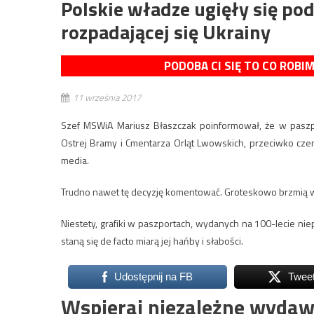
Polskie władze ugięły się pod
rozpadającej się Ukrainy
PODOBA CI SIĘ TO CO ROBI
11 września 2017
Szef MSWiA Mariusz Błaszczak poinformował, że w paszpo
Ostrej Bramy i Cmentarza Orląt Lwowskich, przeciwko cze
media.
Trudno nawet tę decyzję komentować. Groteskowo brzmią w
Niestety, grafiki w paszportach, wydanych na 100-lecie nie
staną się de facto miarą jej hańby i słabości.
Udostępnij na FB
Twee
Wspieraj niezależne wydaw