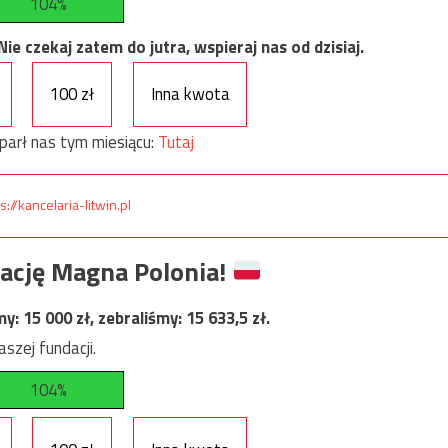
104%
e czekaj zatem do jutra, wspieraj nas od dzisiaj.
100 zł
Inna kwota
parł nas tym miesiącu:
Tutaj
s://kancelaria-litwin.pl
ację Magna Polonia!
my:
15 000
zł, zebraliśmy:
15 633,5
zł.
szej fundacji.
104%