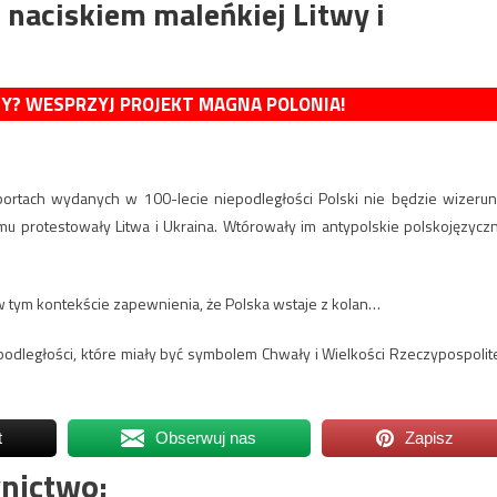
 naciskiem maleńkiej Litwy i
MY? WESPRZYJ PROJEKT MAGNA POLONIA!
rtach wydanych w 100-lecie niepodległości Polski nie będzie wizerun
mu protestowały Litwa i Ukraina. Wtórowały im antypolskie polskojęzycz
 tym kontekście zapewnienia, że Polska wstaje z kolan…
podległości, które miały być symbolem Chwały i Wielkości Rzeczypospolite
t
Obserwuj nas
Zapisz
nictwo: