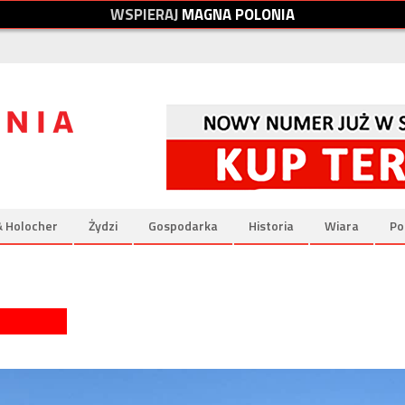
W
S
P
I
E
R
A
J
M
A
G
N
A
P
O
L
O
N
I
A
& Holocher
Żydzi
Gospodarka
Historia
Wiara
Po