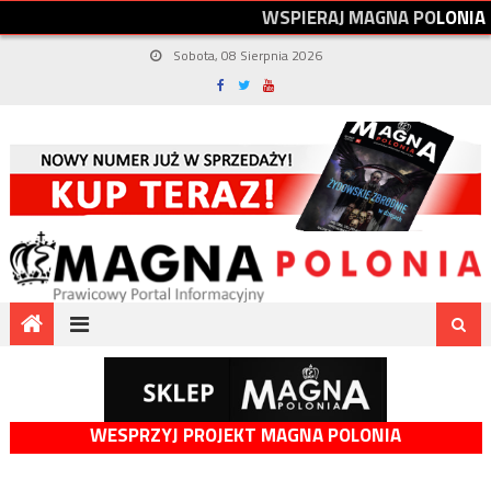
W
S
P
I
E
R
A
J
M
A
G
N
A
P
O
L
O
N
I
A
Sobota, 08 Sierpnia 2026
WESPRZYJ PROJEKT MAGNA POLONIA