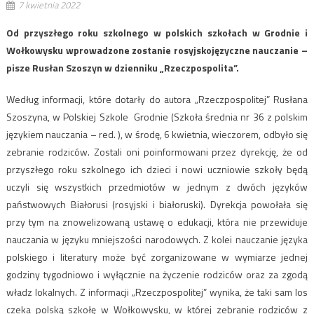
7 kwietnia 2022
Od przyszłego roku szkolnego w polskich szkołach w Grodnie i
Wołkowysku wprowadzone zostanie rosyjskojęzyczne nauczanie –
pisze Rusłan Szoszyn w dzienniku „Rzeczpospolita”.
Według informacji, które dotarły do autora „Rzeczpospolitej” Rusłana
Szoszyna, w Polskiej Szkole Grodnie (Szkoła średnia nr 36 z polskim
językiem nauczania – red. ), w środę, 6 kwietnia, wieczorem, odbyło się
zebranie rodziców. Zostali oni poinformowani przez dyrekcję, że od
przyszłego roku szkolnego ich dzieci i nowi uczniowie szkoły będą
uczyli się wszystkich przedmiotów w jednym z dwóch języków
państwowych Białorusi (rosyjski i białoruski). Dyrekcja powołała się
przy tym na znowelizowaną ustawę o edukacji, która nie przewiduje
nauczania w języku mniejszości narodowych. Z kolei nauczanie języka
polskiego i literatury może być zorganizowane w wymiarze jednej
godziny tygodniowo i wyłącznie na życzenie rodziców oraz za zgodą
władz lokalnych. Z informacji „Rzeczpospolitej” wynika, że taki sam los
czeka polską szkołę w Wołkowysku, w której zebranie rodziców z