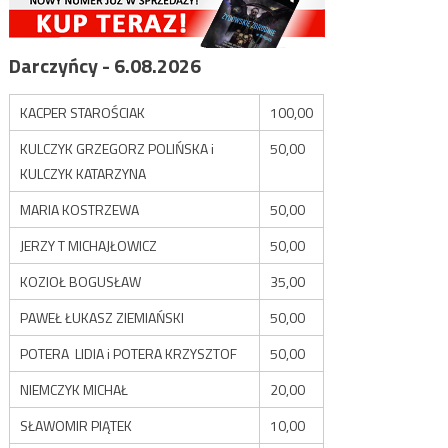
Darczyńcy - 6.08.2026
KACPER STAROŚCIAK
100,00
KULCZYK GRZEGORZ POLIŃSKA i
50,00
KULCZYK KATARZYNA
MARIA KOSTRZEWA
50,00
JERZY T MICHAJŁOWICZ
50,00
KOZIOŁ BOGUSŁAW
35,00
PAWEŁ ŁUKASZ ZIEMIAŃSKI
50,00
POTERA LIDIA i POTERA KRZYSZTOF
50,00
NIEMCZYK MICHAŁ
20,00
SŁAWOMIR PIĄTEK
10,00