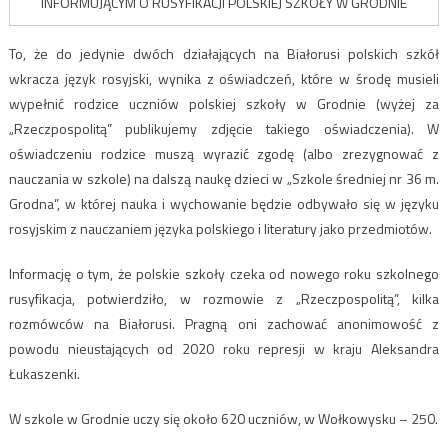
INFORMUJĄCYM O RUSYFIKACJI POLSKIEJ SZKOŁY W GRODNIE
To, że do jedynie dwóch działających na Białorusi polskich szkół
wkracza język rosyjski, wynika z oświadczeń, które w środę musieli
wypełnić rodzice uczniów polskiej szkoły w Grodnie (wyżej za
„Rzeczpospolitą” publikujemy zdjęcie takiego oświadczenia). W
oświadczeniu rodzice muszą wyrazić zgodę (albo zrezygnować z
nauczania w szkole) na dalszą naukę dzieci w „Szkole średniej nr 36 m.
Grodna”, w której nauka i wychowanie będzie odbywało się w języku
rosyjskim z nauczaniem języka polskiego i literatury jako przedmiotów.
Informację o tym, że polskie szkoły czeka od nowego roku szkolnego
rusyfikacja, potwierdziło, w rozmowie z „Rzeczpospolitą”, kilka
rozmówców na Białorusi. Pragną oni zachować anonimowość z
powodu nieustających od 2020 roku represji w kraju Aleksandra
Łukaszenki.
W szkole w Grodnie uczy się około 620 uczniów, w Wołkowysku – 250.