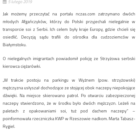
5 lutego 2019
Jak możemy przeczytać na portalu nczas.com zatrzymano dwóch
młodych Afgańczyków, którzy do Polski przyjechali nielegalnie w
transporcie soi z Serbii. Ich celem były kraje Europy, gdzie chcieli się
osiedlić. Decyzją sądu trafili do ośrodka dla cudzoziemców w
Białymstoku.
O nielegalnych imigrantach powiadomił policję ze Strzyżowa serbski
kierowca ciężarówki.
„W trakcie postoju na parkingu w Wyżnem (pow. strzyżowski)
mężczyzna usłyszał dochodzące ze stojącej obok naczepy niepokojące
dźwięki. Na miejsce skierowano patrol. Po otwarciu zabezpieczonej
naczepy stwierdzono, że w środku było dwóch mężczyzn. Leżeli na
paletach z opakowaniami soi, tuż pod dachem naczepy” –
poinformowała rzeczniczka KWP w Rzeszowie nadkom. Marta Tabasz-
Rygiel.