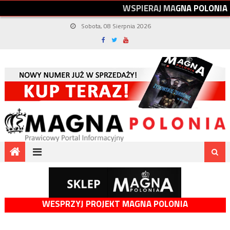
W
S
P
I
E
R
A
J
M
A
G
N
A
P
O
L
O
N
I
A
Sobota, 08 Sierpnia 2026
WESPRZYJ PROJEKT MAGNA POLONIA