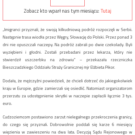
Zobacz kto wparł nas tym miesiącu:
Tutaj
„Imigranci przyznali, że swoją kilkudniową podróż rozpoczęli w Serbii.
Następnie trasa wiodła przez Węgry, Słowację do Polski. Przez ponad 3
dni nie opuszczali naczepy. Na podróż zabrali po dwie czekolady. Byli
wyziębieni i głodni. Zostali przebadani przez lekarza, który nie
stwierdził uszczerbku na zdrowiu” – przekazała rzeczniczka
Bieszczadzkiego Oddziału Straży Granicznej mjr Elżbieta Pikor.
Dodała, że mężczyźni powiedzieli, że chcieli dotrzeć do jakiegokolwiek
kraju w Europie, gdzie zamierzali się osiedlić. Natomiast organizatorom
przerzutu za udostępnienie skrytki w naczepie zapłacili łącznie 3 tys.
euro.
Cudzoziemcom postawiono zarzut nielegalnego przekroczenia granicy,
do czego się przyznali. Dobrowolnie poddali się karze 6 miesięcy
więzienia w zawieszeniu na dwa lata. Decyzją Sądu Rejonowego w