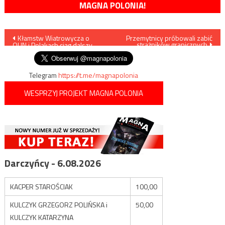
MAGNA POLONIA!
Nawigacja
Kłamstw Wiatrowycza o
Przemytnicy próbowali zabić
strażników granicznych
OUN i Polakach ciąg dalszy
wpisu
Telegram
https://t.me/magnapolonia
WESPRZYJ PROJEKT MAGNA POLONIA
Darczyńcy - 6.08.2026
KACPER STAROŚCIAK
100,00
KULCZYK GRZEGORZ POLIŃSKA i
50,00
KULCZYK KATARZYNA