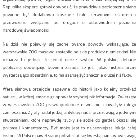
Republika eksperci gotowi dowodzić, że prawdziwie patriotyczne siano
powinno być dodatkowo koszone biało-czerwonym traktorem i
przewożone wyłącznie po drogach o odpowiednim poziomie
narodowej świadomości.
Na dziś nie pojawiły się żadne twarde dowody wskazujące, że
warszawskie ZOO masowo zastąpiło polskie produkty niemieckimi. Nie
oznacza to jednak, że temat umrze szybko. W polskiej debacie
publicznej obowiązuje bowiem zasada, że jeśli jakaś historia brzmi
wystarczająco absurdalnie, to ma szansę żyć znacznie dłużej niż fakty.
Afera sianowa przejdzie zapewne do historii jako kolejny przykład
sytuacji, w której emocje galopowały szybciej niż informacje. Zwierzęta
w warszawskim ZOO prawdopodobnie nawet nie zauważyły całego
zamieszania. Żyrafy nadal jedzą, antylopy nadal przeżuwają, a jedynymi
stworzeniami, które naprawdę rzuciły się sobie do gardeł, okazali się
politycy i komentatorzy. Być może jest to najcenniejsza lekcja całej
historii. W Polsce nawet siano potrafi stać się kwestią państwowej wagi,