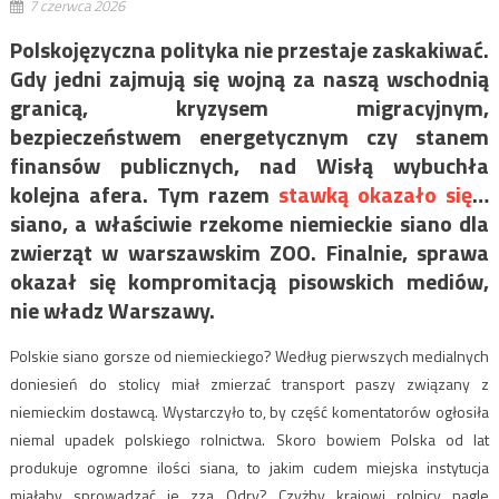
7 czerwca 2026
Polskojęzyczna polityka nie przestaje zaskakiwać.
Gdy jedni zajmują się wojną za naszą wschodnią
granicą, kryzysem migracyjnym,
bezpieczeństwem energetycznym czy stanem
finansów publicznych, nad Wisłą wybuchła
kolejna afera. Tym razem
stawką okazało się
…
siano, a właściwie rzekome niemieckie siano dla
zwierząt w warszawskim ZOO. Finalnie, sprawa
okazał się kompromitacją pisowskich mediów,
nie władz Warszawy.
Polskie siano gorsze od niemieckiego? Według pierwszych medialnych
doniesień do stolicy miał zmierzać transport paszy związany z
niemieckim dostawcą. Wystarczyło to, by część komentatorów ogłosiła
niemal upadek polskiego rolnictwa. Skoro bowiem Polska od lat
produkuje ogromne ilości siana, to jakim cudem miejska instytucja
miałaby sprowadzać je zza Odry? Czyżby krajowi rolnicy nagle