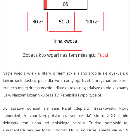
8%
30 zł
50 zł
100 zł
Inna kwota
Zobacz kto wparł nas tym miesiącu:
Tutaj
Nagle więc z wielkiej afery o niemieckie siano zrobiła się dyskusja o
łańcuchach dostaw pasz dla żyraf i antylop. Trzeba przyznać, że brzmi
to nieco mniej dramatycznie i dlatego tego ciągu dalszego nie zaznamy
już w Naszym Dzienniku oraz TV Republika i wpolityce.pl.
Do sprawy odniósł się sam Rafał „dupiarz” Trzaskowski, który
stwierdził, że „bardziej polsko już się nie da”, skoro ZOO kupiło
dziesiątki ton siana od polskiego rolnika. Trudno odmówić tej
argumentacji pewnej logiki. Chociaż kto wie? Może znajdą się w TV