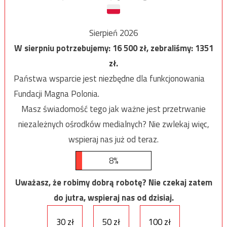
Sierpień 2026
W sierpniu potrzebujemy:
16 500
zł, zebraliśmy:
1351
zł.
Państwa wsparcie jest niezbędne dla funkcjonowania
Fundacji Magna Polonia.
Masz świadomość tego jak ważne jest przetrwanie
niezależnych ośrodków medialnych? Nie zwlekaj więc,
wspieraj nas już od teraz.
8%
Uważasz, że robimy dobrą robotę? Nie czekaj zatem
do jutra, wspieraj nas od dzisiaj.
30 zł
50 zł
100 zł