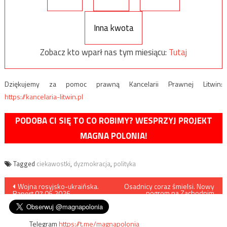
Inna kwota
Zobacz kto wparł nas tym miesiącu:
Tutaj
Dziękujemy za pomoc prawną Kancelarii Prawnej Litwin:
https://kancelaria-litwin.pl
PODOBA CI SIĘ TO CO ROBIMY? WESPRZYJ PROJEKT
MAGNA POLONIA!
Tagged
ciekawostki
,
dyzmokracja
,
polityka
Nawigacja
Wojna rosyjsko-ukraińska.
Osadnicy coraz śmielsi. Nowy
pogrom na Zachodnim
Raport 07.06.2026
Brzegu
wpisu
Telegram
https://t.me/magnapolonia