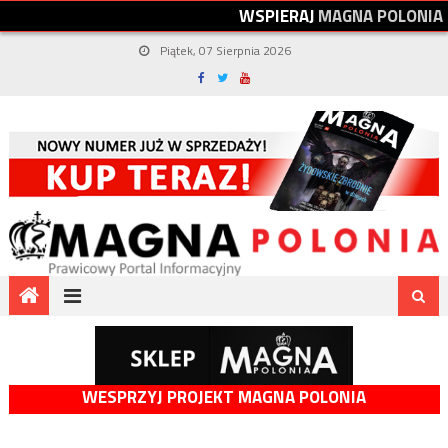
W
S
P
I
E
R
A
J
M
A
G
N
A
P
O
L
O
N
I
A
Piątek, 07 Sierpnia 2026
WESPRZYJ PROJEKT MAGNA POLONIA