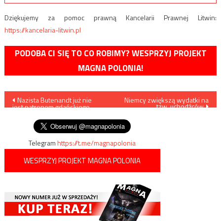
Dziękujemy za pomoc prawną Kancelarii Prawnej Litwin:
https://kancelaria-litwin.pl
PODOBA CI SIĘ TO CO ROBIMY? WESPRZYJ PROJEKT
MAGNA POLONIA!
Nawigacja
Nazista Butenandt już nie
Niemcy zwiększą wydatki na
tzw. uchodźców
jest patronem gdańskiego
wpisu
tramwaju
Telegram
https://t.me/magnapolonia
WESPRZYJ PROJEKT MAGNA POLONIA