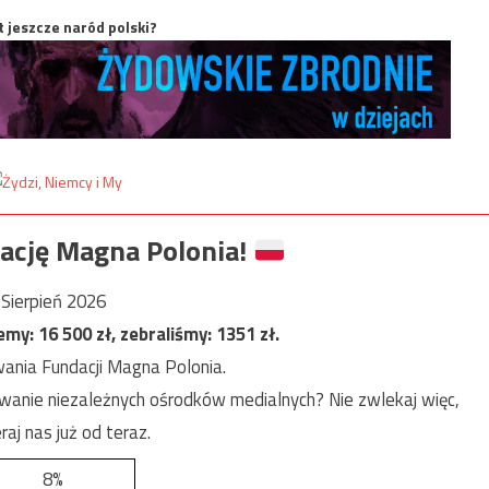
t jeszcze naród polski?
ację Magna Polonia!
Sierpień 2026
jemy:
16 500
zł, zebraliśmy:
1351
zł.
ania Fundacji Magna Polonia.
anie niezależnych ośrodków medialnych? Nie zwlekaj więc,
raj nas już od teraz.
8%