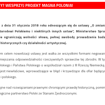
MY? WESPRZYJ PROJEKT MAGNA POLONIA!
z dnia 31 stycznia 2018 roku odnoszącym się do ustawy „O zmian
Narodowi Polskiemu i niektórych innych ustaw”, Ministerstwo Spr
ie ograniczają wolności słowa, pełnej swobody prowadzenia bad
 historycznych czy działalności artystycznej.
m celem nowelizacji ustawy jest walka ze wszystkimi formami negowan
niejszania odpowiedzialności rzeczywistych sprawców tej zbrodni. W t
lskiego i Państwa Polskiego o współudział razem z III Rzeszą Niemiecką
jest niewłaściwe, wprowadzające w błąd i krzywdzące dla ofiar będący
i polskiego.
yjne nad rozwiązaniami prawnymi chroniącymi prawdę historyczną, pomi
egiczne partnerstwo Polski ze Stanami Zjednoczonymi.