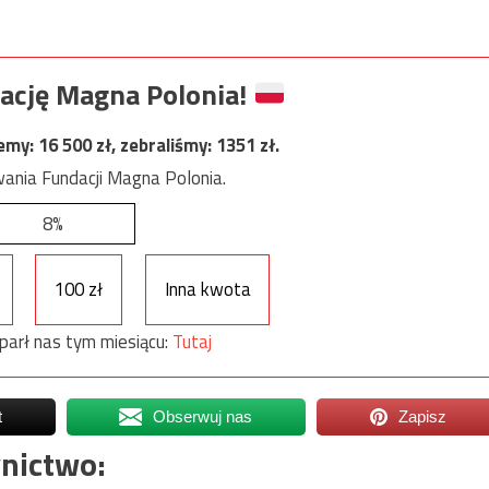
ację Magna Polonia!
jemy:
16 500
zł, zebraliśmy:
1351
zł.
ania Fundacji Magna Polonia.
8%
100 zł
Inna kwota
parł nas tym miesiącu:
Tutaj
t
Obserwuj nas
Zapisz
nictwo: