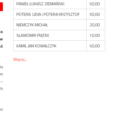
PAWEŁ ŁUKASZ ZIEMIAŃSKI
50,00
POTERA LIDIA i POTERA KRZYSZTOF
50,00
NIEMCZYK MICHAŁ
20,00
ie
SŁAWOMIR PIĄTEK
10,00
aw
KAMIL JAN KOWALCZYK
50,00
ań
Więcej...
ia
ym
 –
ch
mo