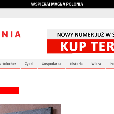
W
S
P
I
E
R
A
J
M
A
G
N
A
P
O
L
O
N
I
A
& Holocher
Żydzi
Gospodarka
Historia
Wiara
Po