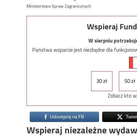
Ministerstwo Spraw Zagranicznych
Wspieraj Fund
W sierpniu potrzebu
Państwa wsparcie jest niezbędne dla funkcjonow
30 zł
50 zł
Zobacz kto w
Udostępnij na FB
Twee
Wspieraj niezależne wydaw