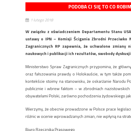
PODOBA CI SIĘ TO CO ROBI
1 lutego 2018
W związku z oświadczeniem Departamentu Stanu USA 
ustawy o IPN – Komisji Ścigania Zbrodni Przeciwko 
Zagranicznych RP zapewnia, że uchwalone zmiany n
naukowych i publikacji ich rezultatów, swobody dyskusji
Ministerstwo Spraw Zagranicznych przypomina, że główny
oraz fałszowania prawdy o Holokauście, w tym także pom
kontekście stoimy na stanowisku, że oskarżanie Narodu Po
publicznie i wbrew faktom – w zbrodniach nazistowskich 
obywatelami Polski, zarówno pochodzenia żydowskiego jak 
Wierzymy, że obecnie prowadzone w Polsce prace legislac
różnic w ocenie wprowadzanych zmian, nie wpłyną na strat
Biuro Rzecznika Prasowego