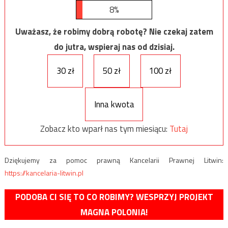
8%
Uważasz, że robimy dobrą robotę? Nie czekaj zatem
do jutra, wspieraj nas od dzisiaj.
30 zł
50 zł
100 zł
Inna kwota
Zobacz kto wparł nas tym miesiącu:
Tutaj
Dziękujemy za pomoc prawną Kancelarii Prawnej Litwin:
https://kancelaria-litwin.pl
PODOBA CI SIĘ TO CO ROBIMY? WESPRZYJ PROJEKT
MAGNA POLONIA!