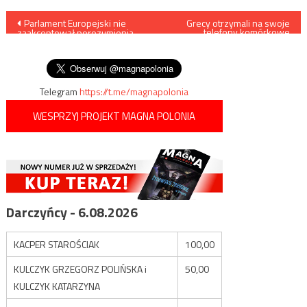
Nawigacja
Parlament Europejski nie
Grecy otrzymali na swoje
telefony komórkowe
zaakceptował porozumienia
powiadomienia mobilizacyjne.
wpisu
Rady Europejskiej w sprawie
Ktoś sobie z nich zadrwił
wieloletniego budżetu UE
Telegram
https://t.me/magnapolonia
WESPRZYJ PROJEKT MAGNA POLONIA
Darczyńcy - 6.08.2026
KACPER STAROŚCIAK
100,00
KULCZYK GRZEGORZ POLIŃSKA i
50,00
KULCZYK KATARZYNA