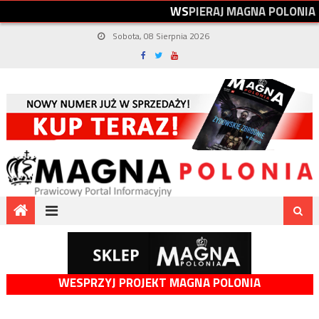
W
S
P
I
E
R
A
J
M
A
G
N
A
P
O
L
O
N
I
A
Sobota, 08 Sierpnia 2026
WESPRZYJ PROJEKT MAGNA POLONIA