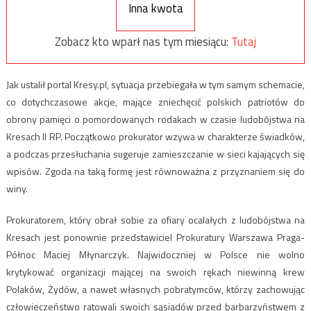
Inna kwota
Zobacz kto wparł nas tym miesiącu:
Tutaj
Jak ustalił portal Kresy.pl, sytuacja przebiegała w tym samym schemacie,
co dotychczasowe akcje, mające zniechęcić polskich patriotów do
obrony pamięci o pomordowanych rodakach w czasie ludobójstwa na
Kresach II RP. Początkowo prokurator wzywa w charakterze świadków,
a podczas przesłuchania sugeruje zamieszczanie w sieci kajających się
wpisów. Zgoda na taką formę jest równoważna z przyznaniem się do
winy.
Prokuratorem, który obrał sobie za ofiary ocalałych z ludobójstwa na
Kresach jest ponownie przedstawiciel Prokuratury Warszawa Praga-
Północ Maciej Młynarczyk. Najwidoczniej w Polsce nie wolno
krytykować organizacji mającej na swoich rękach niewinną krew
Polaków, Żydów, a nawet własnych pobratymców, którzy zachowując
człowieczeństwo ratowali swoich sąsiadów przed barbarzyństwem z