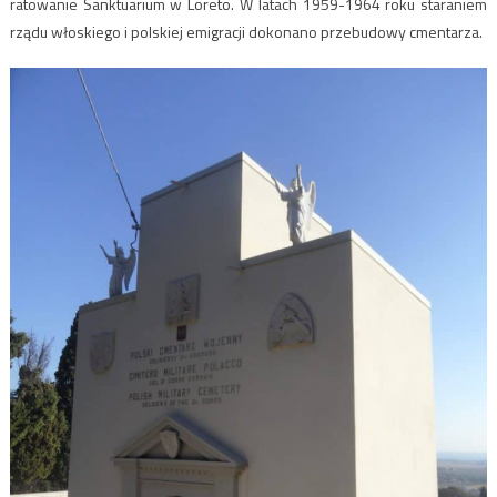
ratowanie Sanktuarium w Loreto. W latach 1959-1964 roku staraniem
rządu włoskiego i polskiej emigracji dokonano przebudowy cmentarza.