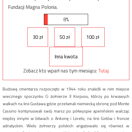
Fundacji Magna Polonia.
8%
30 zł
50 zł
100 zł
Inna kwota
Zobacz kto wparł nas tym miesiącu:
Tutaj
Budowę cmentarza rozpoczęto w 1944 roku znaleźli w nim miejsce
wiecznego spoczynku Ci żołnierze II Korpusu, którzy po krwawych
walkach na linii Gustawa gdzie przełamali niemiecką obronę pod Monte
Cassino kontynuowali swój marsz po półwyspie apenińskim walcząc
między innymi w bitwach o Ankonę i Loreto, na linii Gotów i froncie
adriatyckim. Wielu żołnierzy polskich angażowało się również w