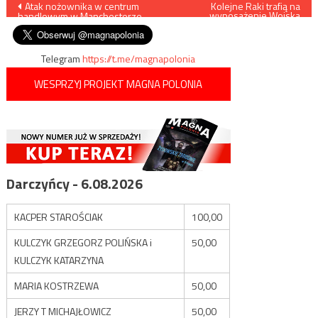
Nawigacja
Atak nożownika w centrum
Kolejne Raki trafią na
wyposażenie Wojska
handlowym w Manchesterze
Polskiego
wpisu
Telegram
https://t.me/magnapolonia
WESPRZYJ PROJEKT MAGNA POLONIA
Darczyńcy - 6.08.2026
KACPER STAROŚCIAK
100,00
KULCZYK GRZEGORZ POLIŃSKA i
50,00
KULCZYK KATARZYNA
MARIA KOSTRZEWA
50,00
JERZY T MICHAJŁOWICZ
50,00