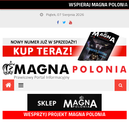
W
S
P
I
E
R
A
J
M
A
G
N
A
P
O
L
O
N
I
A
Piątek, 07 Sierpnia 2026
WESPRZYJ PROJEKT MAGNA POLONIA