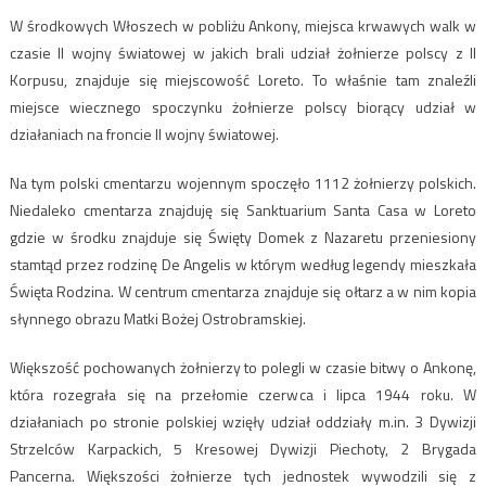
W środkowych Włoszech w pobliżu Ankony, miejsca krwawych walk w
czasie II wojny światowej w jakich brali udział żołnierze polscy z II
Korpusu, znajduje się miejscowość Loreto. To właśnie tam znaleźli
miejsce wiecznego spoczynku żołnierze polscy biorący udział w
działaniach na froncie II wojny światowej.
Na tym polski cmentarzu wojennym spoczęło 1112 żołnierzy polskich.
Niedaleko cmentarza znajduję się Sanktuarium Santa Casa w Loreto
gdzie w środku znajduje się Święty Domek z Nazaretu przeniesiony
stamtąd przez rodzinę De Angelis w którym według legendy mieszkała
Święta Rodzina. W centrum cmentarza znajduje się ołtarz a w nim kopia
słynnego obrazu Matki Bożej Ostrobramskiej.
Większość pochowanych żołnierzy to polegli w czasie bitwy o Ankonę,
która rozegrała się na przełomie czerwca i lipca 1944 roku. W
działaniach po stronie polskiej wzięły udział oddziały m.in. 3 Dywizji
Strzelców Karpackich, 5 Kresowej Dywizji Piechoty, 2 Brygada
Pancerna. Większości żołnierze tych jednostek wywodzili się z