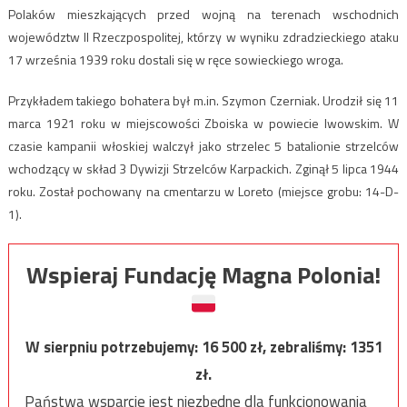
Polaków mieszkających przed wojną na terenach wschodnich
województw II Rzeczpospolitej, którzy w wyniku zdradzieckiego ataku
17 września 1939 roku dostali się w ręce sowieckiego wroga.
Przykładem takiego bohatera był m.in. Szymon Czerniak. Urodził się 11
marca 1921 roku w miejscowości Zboiska w powiecie lwowskim. W
czasie kampanii włoskiej walczył jako strzelec 5 batalionie strzelców
wchodzący w skład 3 Dywizji Strzelców Karpackich. Zginął 5 lipca 1944
roku. Został pochowany na cmentarzu w Loreto (miejsce grobu: 14-D-
1).
Wspieraj Fundację Magna Polonia!
W sierpniu potrzebujemy:
16 500
zł, zebraliśmy:
1351
zł.
Państwa wsparcie jest niezbędne dla funkcjonowania