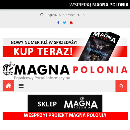
W
S
P
I
E
R
A
J
M
A
G
N
A
P
O
L
O
N
I
A
Piątek, 07 Sierpnia 2026
WESPRZYJ PROJEKT MAGNA POLONIA