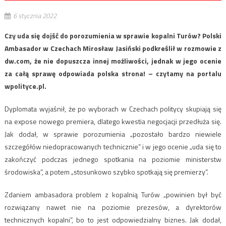
6 stycznia 2022
Czy uda się dojść do porozumienia w sprawie kopalni Turów? Polski
Ambasador w Czechach Mirosław Jasiński podkreślił w rozmowie z
dw.com, że nie dopuszcza innej możliwości, jednak w jego ocenie
za całą sprawę odpowiada polska strona! – czytamy na portalu
wpolityce.pl.
Dyplomata wyjaśnił, że po wyborach w Czechach politycy skupiają się
na expose nowego premiera, dlatego kwestia negocjacji przedłuża się.
Jak dodał, w sprawie porozumienia „pozostało bardzo niewiele
szczegółów niedopracowanych technicznie” i w jego ocenie „uda się to
zakończyć podczas jednego spotkania na poziomie ministerstw
środowiska”, a potem „stosunkowo szybko spotkają się premierzy”.
Zdaniem ambasadora problem z kopalnią Turów „powinien był być
rozwiązany nawet nie na poziomie prezesów, a dyrektorów
technicznych kopalni”, bo to jest odpowiedzialny biznes. Jak dodał,