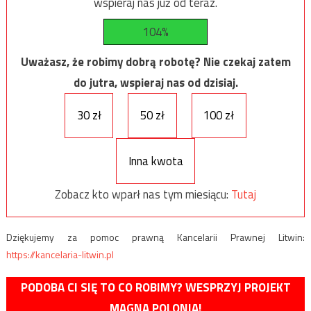
wspieraj nas już od teraz.
104%
Uważasz, że robimy dobrą robotę? Nie czekaj zatem
do jutra, wspieraj nas od dzisiaj.
30 zł
50 zł
100 zł
Inna kwota
Zobacz kto wparł nas tym miesiącu:
Tutaj
Dziękujemy za pomoc prawną Kancelarii Prawnej Litwin:
https://kancelaria-litwin.pl
PODOBA CI SIĘ TO CO ROBIMY? WESPRZYJ PROJEKT
MAGNA POLONIA!