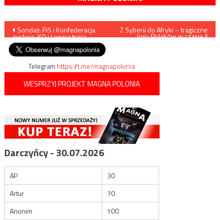
Nawigacja
Sondaż: PiS i Konfederacja
Z Syberii do Afryki – tragiczne
losy Polaków w czasie II
zyskują, KO i Lewica tracą
wojny światowej
wpisu
Telegram
https://t.me/magnapolonia
WESPRZYJ PROJEKT MAGNA POLONIA
Darczyńcy - 30.07.2026
AP
30
Artur
70
Anonim
100