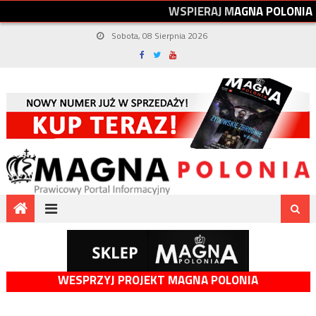
W
S
P
I
E
R
A
J
M
A
G
N
A
P
O
L
O
N
I
A
Sobota, 08 Sierpnia 2026
WESPRZYJ PROJEKT MAGNA POLONIA