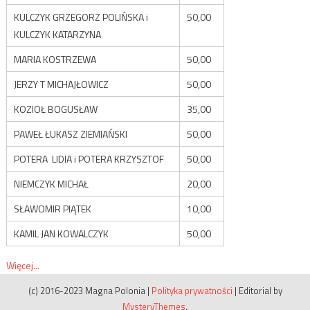
KULCZYK GRZEGORZ POLIŃSKA i
50,00
KULCZYK KATARZYNA
MARIA KOSTRZEWA
50,00
JERZY T MICHAJŁOWICZ
50,00
KOZIOŁ BOGUSŁAW
35,00
PAWEŁ ŁUKASZ ZIEMIAŃSKI
50,00
POTERA LIDIA i POTERA KRZYSZTOF
50,00
NIEMCZYK MICHAŁ
20,00
SŁAWOMIR PIĄTEK
10,00
KAMIL JAN KOWALCZYK
50,00
Więcej...
(c) 2016-2023 Magna Polonia
|
Polityka prywatności
|
Editorial by
MysteryThemes
.