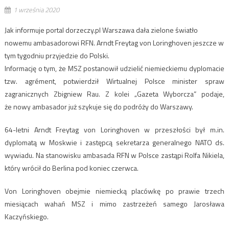
1 września 2020
Jak informuje portal dorzeczy.pl Warszawa dała zielone światło
nowemu ambasadorowi RFN. Arndt Freytag von Loringhoven jeszcze w
tym tygodniu przyjedzie do Polski.
Informację o tym, że MSZ postanowił udzielić niemieckiemu dyplomacie
tzw. agrément, potwierdził Wirtualnej Polsce minister spraw
zagranicznych Zbigniew Rau. Z kolei „Gazeta Wyborcza” podaje,
że nowy ambasador już szykuje się do podróży do Warszawy.
64-letni Arndt Freytag von Loringhoven w przeszłości był m.in.
dyplomatą w Moskwie i zastępcą sekretarza generalnego NATO ds.
wywiadu. Na stanowisku ambasada RFN w Polsce zastąpi Rolfa Nikiela,
który wrócił do Berlina pod koniec czerwca.
Von Loringhoven obejmie niemiecką placówkę po prawie trzech
miesiącach wahań MSZ i mimo zastrzeżeń samego Jarosława
Kaczyńskiego.