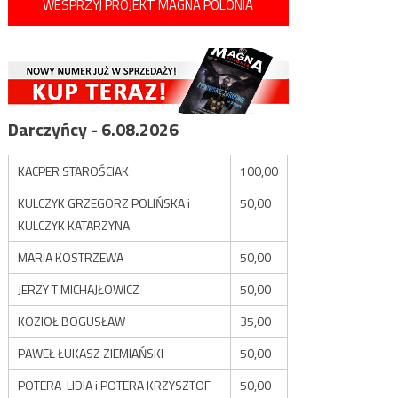
WESPRZYJ PROJEKT MAGNA POLONIA
Darczyńcy - 6.08.2026
KACPER STAROŚCIAK
100,00
KULCZYK GRZEGORZ POLIŃSKA i
50,00
KULCZYK KATARZYNA
MARIA KOSTRZEWA
50,00
JERZY T MICHAJŁOWICZ
50,00
KOZIOŁ BOGUSŁAW
35,00
PAWEŁ ŁUKASZ ZIEMIAŃSKI
50,00
POTERA LIDIA i POTERA KRZYSZTOF
50,00