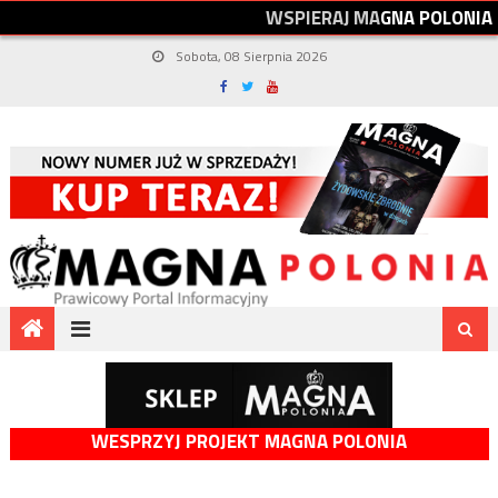
W
S
P
I
E
R
A
J
M
A
G
N
A
P
O
L
O
N
I
A
Sobota, 08 Sierpnia 2026
WESPRZYJ PROJEKT MAGNA POLONIA