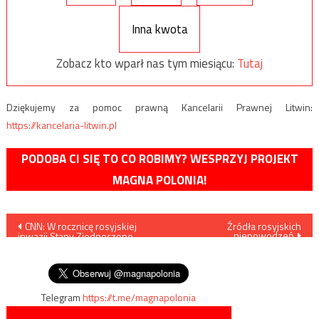
Inna kwota
Zobacz kto wparł nas tym miesiącu:
Tutaj
Dziękujemy za pomoc prawną Kancelarii Prawnej Litwin:
https://kancelaria-litwin.pl
PODOBA CI SIĘ TO CO ROBIMY? WESPRZYJ PROJEKT
MAGNA POLONIA!
Nawigacja
CNN: W rocznicę rosyjskiej
Źródła rosyjskich
niepowodzeń
inwazji Stany Zjednoczone
wpisu
ogłoszą specjalny pakiet
wsparcia dla Ukrainy
Telegram
https://t.me/magnapolonia