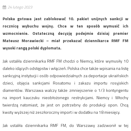
24 lutego 2023
Polska gotowa jest zablokować 10. pakiet unijnych sankcji w
rocznicę wybuchu wojny. Chce w ten sposób wymusić ich
wzmocnienie. Ostateczną decyzję podejmie dzisiaj premier
Mateusz Morawiecki – miał przekazać dziennikarce RMF FM
wysoki rangą polski dyplomata.
Jak ustaliła dziennikarka RMF FM chodzi o Niemcy, które wymusiły 10
daleko idących odstępstw i włączeń. Polska chce także wpisania na listę
sankcyjną instytucji i osób odpowiedzialnych za deportacje ukraińskich
dzieci, objęcia sankcjami Rosatomu i zakazu importu rosyjskich
diamentów. Warszawa walczy także zmniejszenie o 1/3 kontyngentu
na import kauczuku nieobłożonego restrykcjami. Niemcy i Włochy
twierdzą natomiast, że jest on potrzebny do produkcji opon. Chcą
kwoty wyższej niż zeszłoroczny import i w dodatku na 18 miesięcy.
Jak ustaliła dziennikarka RMF FM, do Warszawy zadzwonił w tej