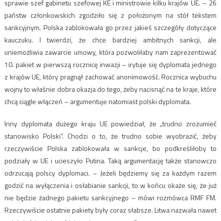
sprawie szef gabinetu szefowej KE i ministrowie kilku krajów UE. – 26
państw członkowskich zgodziło się z położonym na stół tekstem
sankcyjnym. Polska zablokowała go przez jakieś szczegóły dotyczące
kauczuku. I twierdzi, że chce bardziej ambitnych sankcji, ale
uniemożliwia zawarcie umowy, która pozwoliłaby nam zaprezentować
10. pakiet w pierwszą rocznicę inwazji – irytuje się dyplomata jednego
z krajów UE, który pragnął zachować anonimowość. Rocznica wybuchu
wojny to właśnie dobra okazja do tego, żeby nacisnąć na te kraje, które
chcą ciągle włączeń – argumentuje natomiast polski dyplomata.
Inny dyplomata dużego kraju UE powiedział, że „trudno zrozumieć
stanowisko Polski”. Chodzi o to, że trudno sobie wyobrazić, żeby
rzeczywiście Polska zablokowała w sankcje, bo podkreśliłoby to
podziały w UE i ucieszyło Putina. Taką argumentację także stanowczo
odrzucają polscy dyplomaci. – Jeżeli będziemy się za każdym razem
godzić na wyłączenia i osłabianie sankcji, to w końcu okaże się, że już
nie będzie żadnego pakietu sankcyjnego – mówi rozmówca RMF FM.
Rzeczywiście ostatnie pakiety były coraz słabsze. Litwa nazwała nawet