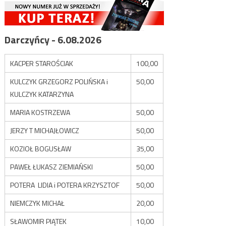
Darczyńcy - 6.08.2026
KACPER STAROŚCIAK
100,00
KULCZYK GRZEGORZ POLIŃSKA i
50,00
KULCZYK KATARZYNA
MARIA KOSTRZEWA
50,00
JERZY T MICHAJŁOWICZ
50,00
KOZIOŁ BOGUSŁAW
35,00
PAWEŁ ŁUKASZ ZIEMIAŃSKI
50,00
POTERA LIDIA i POTERA KRZYSZTOF
50,00
NIEMCZYK MICHAŁ
20,00
SŁAWOMIR PIĄTEK
10,00