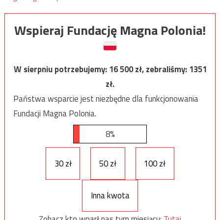
Wspieraj Fundację Magna Polonia!
W sierpniu potrzebujemy:
16 500
zł, zebraliśmy:
1351
zł.
Państwa wsparcie jest niezbędne dla funkcjonowania
Fundacji Magna Polonia.
8%
30 zł
50 zł
100 zł
Inna kwota
Zobacz kto wparł nas tym miesiącu:
Tutaj