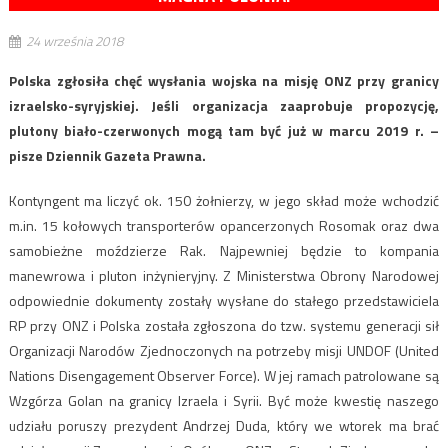
24 września 2018
Polska zgłosiła chęć wysłania wojska na misję ONZ przy granicy
izraelsko-syryjskiej. Jeśli organizacja zaaprobuje propozycję,
plutony biało-czerwonych mogą tam być już w marcu 2019 r. –
pisze Dziennik Gazeta Prawna.
Kontyngent ma liczyć ok. 150 żołnierzy, w jego skład może wchodzić
m.in. 15 kołowych transporterów opancerzonych Rosomak oraz dwa
samobieżne moździerze Rak. Najpewniej będzie to kompania
manewrowa i pluton inżynieryjny. Z Ministerstwa Obrony Narodowej
odpowiednie dokumenty zostały wysłane do stałego przedstawiciela
RP przy ONZ i Polska została zgłoszona do tzw. systemu generacji sił
Organizacji Narodów Zjednoczonych na potrzeby misji UNDOF (United
Nations Disengagement Observer Force). W jej ramach patrolowane są
Wzgórza Golan na granicy Izraela i Syrii. Być może kwestię naszego
udziału poruszy prezydent Andrzej Duda, który we wtorek ma brać