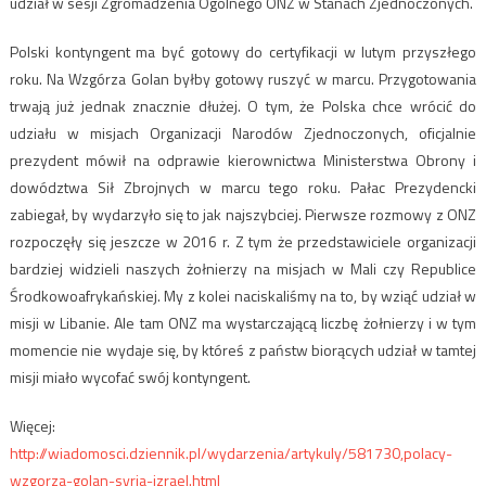
udział w sesji Zgromadzenia Ogólnego ONZ w Stanach Zjednoczonych.
Polski kontyngent ma być gotowy do certyfikacji w lutym przyszłego
roku. Na Wzgórza Golan byłby gotowy ruszyć w marcu. Przygotowania
trwają już jednak znacznie dłużej. O tym, że Polska chce wrócić do
udziału w misjach Organizacji Narodów Zjednoczonych, oficjalnie
prezydent mówił na odprawie kierownictwa Ministerstwa Obrony i
dowództwa Sił Zbrojnych w marcu tego roku. Pałac Prezydencki
zabiegał, by wydarzyło się to jak najszybciej. Pierwsze rozmowy z ONZ
rozpoczęły się jeszcze w 2016 r. Z tym że przedstawiciele organizacji
bardziej widzieli naszych żołnierzy na misjach w Mali czy Republice
Środkowoafrykańskiej. My z kolei naciskaliśmy na to, by wziąć udział w
misji w Libanie. Ale tam ONZ ma wystarczającą liczbę żołnierzy i w tym
momencie nie wydaje się, by któreś z państw biorących udział w tamtej
misji miało wycofać swój kontyngent.
Więcej:
http://wiadomosci.dziennik.pl/wydarzenia/artykuly/581730,polacy-
wzgorza-golan-syria-izrael.html