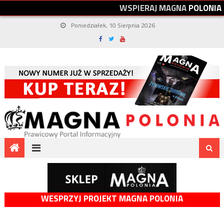
W
S
P
I
E
R
A
J
M
A
G
N
A
P
O
L
O
N
I
A
Poniedziałek, 10 Sierpnia 2026
WESPRZYJ PROJEKT MAGNA POLONIA