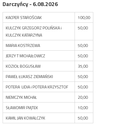
Darczyńcy - 6.08.2026
KACPER STAROŚCIAK
100,00
KULCZYK GRZEGORZ POLIŃSKA i
50,00
KULCZYK KATARZYNA
MARIA KOSTRZEWA
50,00
JERZY T MICHAJŁOWICZ
50,00
KOZIOŁ BOGUSŁAW
35,00
PAWEŁ ŁUKASZ ZIEMIAŃSKI
50,00
POTERA LIDIA i POTERA KRZYSZTOF
50,00
NIEMCZYK MICHAŁ
20,00
SŁAWOMIR PIĄTEK
10,00
KAMIL JAN KOWALCZYK
50,00