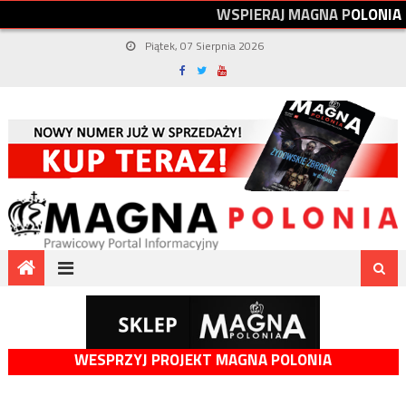
W
S
P
I
E
R
A
J
M
A
G
N
A
P
O
L
O
N
I
A
Piątek, 07 Sierpnia 2026
WESPRZYJ PROJEKT MAGNA POLONIA